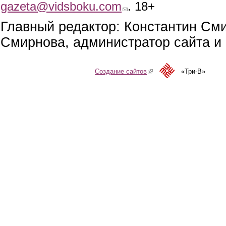
gazeta@vidsboku.com
(link sends e-mail)
. 18+
Главный редактор: Константин См
Смирнова, администратор сайта и 
Создание сайтов
(link is external)
«Три-В»