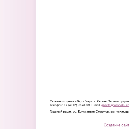
Сетевое издание «Вид сбоку», г. Рязань. Зарегистрир
Телефон: +7 (4912) 95-41-59. E-mail:
gazeta@vidsboku.c
Главный редактор: Константин Смирнов, выпускающи
Создание сай