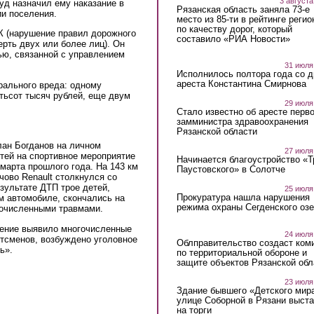
3 августа
уд назначил ему наказание в
Рязанская область заняла 73-е
ии поселения.
место из 85-ти в рейтинге регио
по качеству дорог, который
УК (нарушение правил дорожного
составило «РИА Новости»
рть двух или более лиц). Он
ью, связанной с управлением
31 июля
Исполнилось полтора года со д
ареста Константина Смирнова
рального вреда: одному
ьсот тысяч рублей, еще двум
29 июля
Стало известно об аресте перво
замминистра здравоохранения
Рязанской области
ан Богданов на личном
27 июля
етей на спортивное мероприятие
Начинается благоустройство «
марта прошлого года. На 143 км
Паустовского» в Солотче
чово Renault столкнулся со
зультате ДТП трое детей,
25 июля
Прокуратура нашла нарушения
ом автомобиле, скончались на
режима охраны Сегденского озе
огочисленными травмами.
ление выявило многочисленные
24 июля
ртсменов, возбуждено уголовное
Облправительство создаст ком
ь».
по территориальной обороне и
защите объектов Рязанской обл
23 июля
Здание бывшего «Детского мир
улице Соборной в Рязани выст
на торги