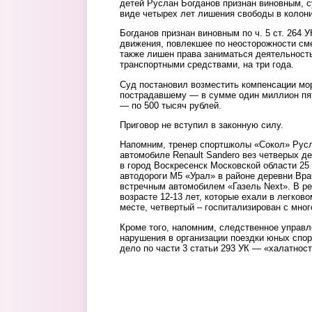
детей Руслан Богданов признан виновным, с
виде четырех лет лишения свободы в колон
Богданов признан виновным по ч. 5 ст. 264 
движения, повлекшее по неосторожности сме
также лишен права заниматься деятельност
транспортными средствами, на три года.
Суд постановил возместить компенсации мо
пострадавшему — в сумме один миллион пят
— по 500 тысяч рублей.
Приговор не вступил в законную силу.
Напомним, тренер спортшколы «Сокол» Русл
автомобиле Renault Sandero вез четверых д
в город Воскресенск Московской области 25 
автодороги М5 «Урал» в районе деревни Вра
встречным автомобилем «Газель Next». В ре
возрасте 12-13 лет, которые ехали в легков
месте, четвертый – госпитализирован с мн
Кроме того, напомним, следственное управ
нарушения в организации поездки юных спо
дело по части 3 статьи 293 УК — «халатност