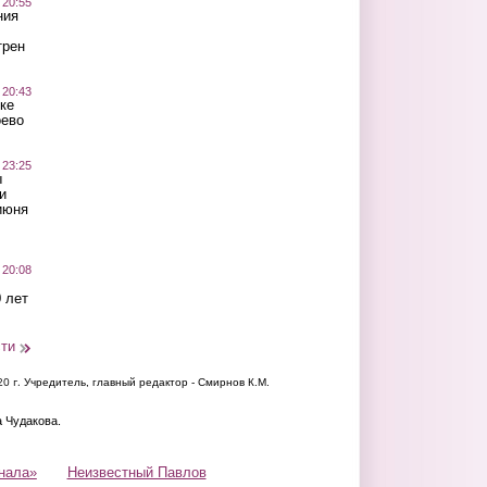
 20:55
ния
трен
 20:43
ке
оево
 23:25
ы
и
июня
 20:08
 лет
сти
20 г.
Учредитель, главный редактор - Смирнов К.М.
а Чудакова.
нала»
Неизвестный Павлов