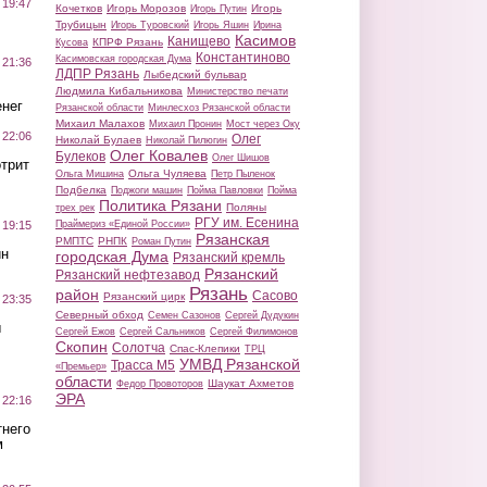
 19:47
Кочетков
Игорь Морозов
Игорь
Игорь Путин
Трубицын
Игорь Туровский
Игорь Яшин
Ирина
Касимов
Канищево
КПРФ Рязань
Кусова
Константиново
Касимовская городская Дума
 21:36
ЛДПР Рязань
Лыбедский бульвар
Людмила Кибальникова
Министерство печати
нег
Рязанской области
Минлесхоз Рязанской области
Михаил Малахов
Михаил Пронин
Мост через Оку
 22:06
Олег
Николай Булаев
Николай Пилюгин
Олег Ковалев
Булеков
Олег Шишов
трит
Ольга Чуляева
Ольга Мишина
Петр Пыленок
Подбелка
Поджоги машин
Пойма Павловки
Пойма
Политика Рязани
Поляны
трех рек
РГУ им. Есенина
Праймериз «Единой России»
 19:15
Рязанская
РМПТС
РНПК
Роман Путин
ин
городская Дума
Рязанский кремль
Рязанский
Рязанский нефтезавод
Рязань
район
Сасово
Рязанский цирк
 23:35
Северный обход
Семен Сазонов
Сергей Дудукин
ы
Сергей Ежов
Сергей Сальников
Сергей Филимонов
Скопин
Солотча
Спас-Клепики
ТРЦ
УМВД Рязанской
Трасса М5
«Премьер»
области
Шаукат Ахметов
Федор Провоторов
ЭРА
 22:16
тнего
м