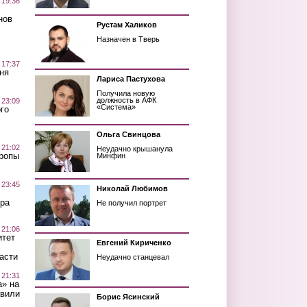
 19:36
нов
Рустам Халиков
Назначен в Тверь
 17:37
ня
Лариса Пастухова
Получила новую
должность в АФК
 23:09
«Система»
го
Ольга Свинцова
 21:02
Неудачно крышанула
Тропы
Минфин
 23:45
Николай Любимов
ра
Не получил портрет
 21:06
итет
Евгений Кириченко
асти
Неудачно станцевал
 21:31
а» на
авили
Борис Ясинский