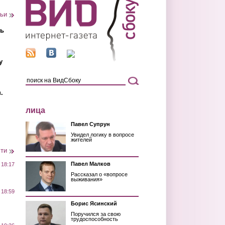
тьи
ть
у
.
лица
Павел Супрун
Увидел логику в вопросе
жителей
сти
Павел Малков
 18:17
Рассказал о «вопросе
выживания»
 18:59
Борис Ясинский
Поручился за свою
трудоспособность