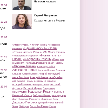
Не понят народом
 22:34
мове
Сергей Чиграков
Создал интригу в Рязани
 19:25
вода
 21:07
осили
«Атрон» Рязань
«Глобус» Рязань
«Городские
«Единая Россия» Рязань
проекты»
«Лучшие друзья» Рязань
«М5 Молл» Рязань
«Новая газета»
«Мещерская сторона»
 23:13
Рязань
«Сбербанк» Рязань
«Северная
нс»
компания»
«Справедливая Россия» Рязань
«Яблоко» Рязань
Александр Чайка
Александр Шерин
 21:32
Андрей
Алексей Фролов
что
Кашаев
Андрей Петруцкий
Андрей Красов
более
Аркадий Фомин
Антон Воробьев
Арт-Лужайка
Арт-лужайка Рязань
Беженцы из Украины
Валерий Рюмин
Виталий
Виктор Малюгин
 21:04
Артемов
Виталий Ларин
Владимир
Водоканал Рязани
Мимоглядов
Выборы в
Рязанской области
Выборы в Рязанскую городскую
тся
Думу
Выборы в Рязанскую областную Думу
Дашково-Песочня
Дмитрий Гудков
Евгений
Заборье
Игорь
Зызин
Застройка Рязани