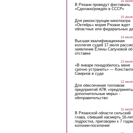
16 июля
В Рязани проведут фестиваль
«Сделано/рождён в СССР»
15 июля
Для реконструкции кинотеатра
«Октябрь» мэрия Рязани ждет
областных или федеральных де
14 июля
Высшая квалификационная
коллегия судей 17 июля рассмо
заявление Елены Сапуновой об
отставке
13 июля
«В январе понадобилось меня
срочно устранить» — Констант
Смирнов в суде
12 июля
Для обеспечения топливом
предприятий АПК «предпринят
дополнительные меры» -
облправительство
11 июля
В Рязанской области сельский
глава, сбивший насмерть 16-ле
подростка, приговорен к 7 года
колонии-поселения