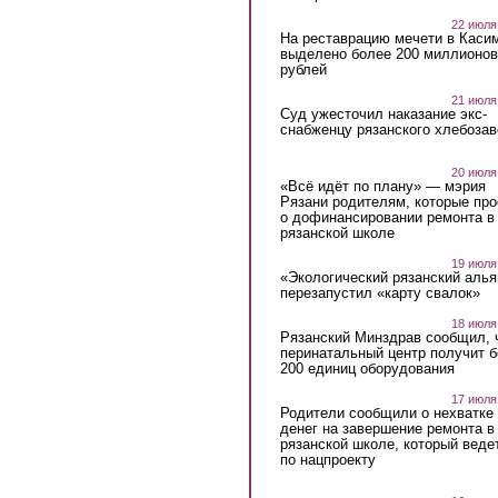
22 июля
На реставрацию мечети в Каси
выделено более 200 миллионов
рублей
21 июля
Суд ужесточил наказание экс-
снабженцу рязанского хлебоза
20 июля
«Всё идёт по плану» — мэрия
Рязани родителям, которые пр
о дофинансировании ремонта в
рязанской школе
19 июля
«Экологический рязанский алья
перезапустил «карту свалок»
18 июля
Рязанский Минздрав сообщил, 
перинатальный центр получит 
200 единиц оборудования
17 июля
Родители сообщили о нехватке
денег на завершение ремонта в
рязанской школе, который веде
по нацпроекту