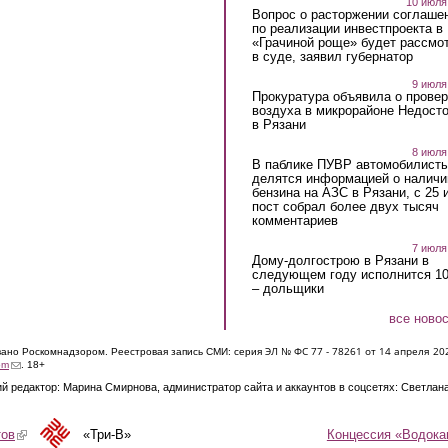
10 июля
Вопрос о расторжении соглаше
по реализации инвестпроекта в
«Грачиной роще» будет рассмо
в суде, заявил губернатор
9 июля
Прокуратура объявила о провер
воздуха в микрорайоне Недост
в Рязани
8 июля
В паблике ПУВР автомобилист
делятся информацией о наличи
бензина на АЗС в Рязани, с 25 
пост собрал более двух тысяч
комментариев
7 июля
Дому-долгострою в Рязани в
следующем году исполнится 10
– дольщики
все ново
ЭЛ № ФС 77 - 7826
1 от 14 апреля 20
овано Роскомнадзором. Реестровая запись СМИ: серия
(link sends e-mail)
om
. 18+
й редактор: Марина Смирнова, администратор сайта и аккаунтов в соцсетях: Светлан
Концессия «Водока
тов
(link is external)
«Три-В»