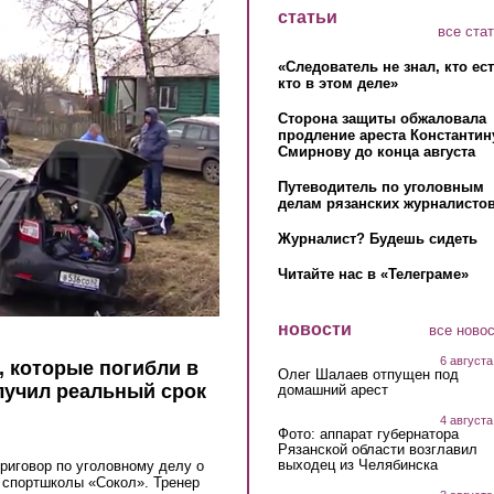
статьи
все ста
«Следователь не знал, кто ес
кто в этом деле»
Сторона защиты обжаловала
продление ареста Константин
Смирнову до конца августа
Путеводитель по уголовным
делам рязанских журналистов
Журналист? Будешь сидеть
Читайте нас в «Телеграме»
новости
все ново
6 августа
, которые погибли в
Олег Шалаев отпущен под
лучил реальный срок
домашний арест
4 августа
Фото: аппарат губернатора
Рязанской области возглавил
выходец из Челябинска
риговор по уголовному делу о
 спортшколы «Сокол». Тренер