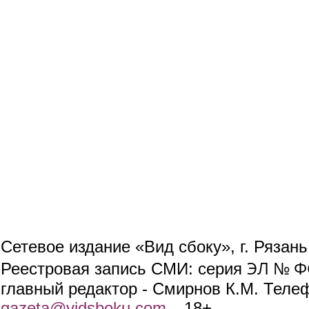
Сетевое издание «Вид сбоку», г. Рязан
ЭЛ № ФС
Реестровая запись СМИ: серия
главный редактор - Смирнов К.М. Телефо
gazeta@vidsboku.com
(link sends e-mail)
. 18+