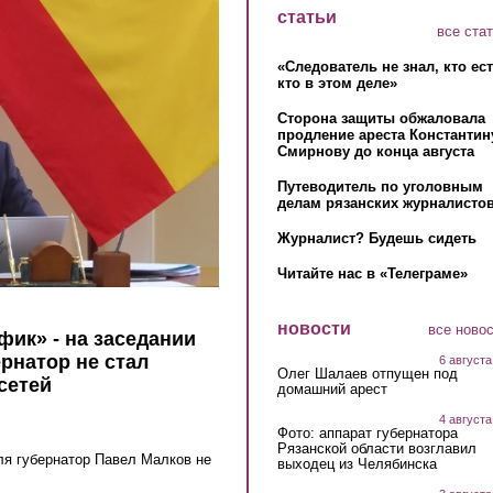
статьи
все ста
«Следователь не знал, кто ес
кто в этом деле»
Сторона защиты обжаловала
продление ареста Константин
Смирнову до конца августа
Путеводитель по уголовным
делам рязанских журналистов
Журналист? Будешь сидеть
Читайте нас в «Телеграме»
новости
все ново
фик» - на заседании
рнатор не стал
6 августа
Олег Шалаев отпущен под
сетей
домашний арест
4 августа
Фото: аппарат губернатора
Рязанской области возглавил
ля губернатор Павел Малков не
выходец из Челябинска