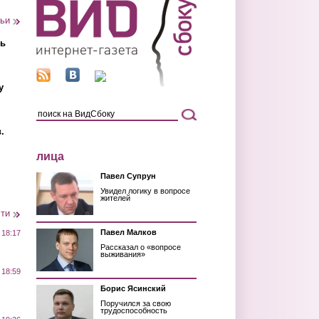
тьи
ть
у
.
лица
Павел Супрун
Увидел логику в вопросе
жителей
сти
Павел Малков
 18:17
Рассказал о «вопросе
выживания»
 18:59
Борис Ясинский
Поручился за свою
трудоспособность