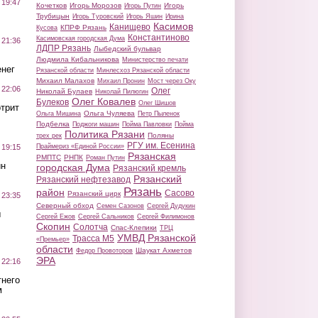
 19:47
Кочетков
Игорь Морозов
Игорь
Игорь Путин
Трубицын
Игорь Туровский
Игорь Яшин
Ирина
Касимов
Канищево
КПРФ Рязань
Кусова
Константиново
Касимовская городская Дума
 21:36
ЛДПР Рязань
Лыбедский бульвар
Людмила Кибальникова
Министерство печати
нег
Рязанской области
Минлесхоз Рязанской области
Михаил Малахов
Михаил Пронин
Мост через Оку
 22:06
Олег
Николай Булаев
Николай Пилюгин
Олег Ковалев
Булеков
Олег Шишов
трит
Ольга Чуляева
Ольга Мишина
Петр Пыленок
Подбелка
Поджоги машин
Пойма Павловки
Пойма
Политика Рязани
Поляны
трех рек
РГУ им. Есенина
Праймериз «Единой России»
 19:15
Рязанская
РМПТС
РНПК
Роман Путин
ин
городская Дума
Рязанский кремль
Рязанский
Рязанский нефтезавод
Рязань
район
Сасово
Рязанский цирк
 23:35
Северный обход
Семен Сазонов
Сергей Дудукин
ы
Сергей Ежов
Сергей Сальников
Сергей Филимонов
Скопин
Солотча
Спас-Клепики
ТРЦ
УМВД Рязанской
Трасса М5
«Премьер»
области
Шаукат Ахметов
Федор Провоторов
ЭРА
 22:16
тнего
м