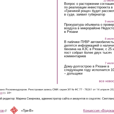
10 июля
Вопрос о расторжении соглаше
по реализации инвестпроекта в
«Грачиной роще» будет рассмо
в суде, заявил губернатор
9 июля
Прокуратура объявила о провер
воздуха в микрорайоне Недост
в Рязани
8 июля
В паблике ПУВР автомобилист
делятся информацией о наличи
бензина на АЗС в Рязани, с 25 
пост собрал более двух тысяч
комментариев
7 июля
Дому-долгострою в Рязани в
следующем году исполнится 10
– дольщики
все ново
ЭЛ № ФС 77 - 7826
1 от 14 апреля 20
овано Роскомнадзором. Реестровая запись СМИ: серия
(link sends e-mail)
om
. 18+
й редактор: Марина Смирнова, администратор сайта и аккаунтов в соцсетях: Светлан
Концессия «Водока
тов
(link is external)
«Три-В»