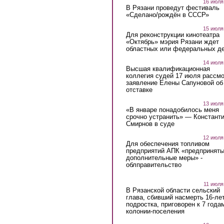
16 июля
В Рязани проведут фестиваль
«Сделано/рождён в СССР»
15 июля
Для реконструкции кинотеатра
«Октябрь» мэрия Рязани ждет
областных или федеральных де
14 июля
Высшая квалификационная
коллегия судей 17 июля рассмо
заявление Елены Сапуновой об
отставке
13 июля
«В январе понадобилось меня
срочно устранить» — Констант
Смирнов в суде
12 июля
Для обеспечения топливом
предприятий АПК «предпринят
дополнительные меры» -
облправительство
11 июля
В Рязанской области сельский
глава, сбивший насмерть 16-ле
подростка, приговорен к 7 года
колонии-поселения