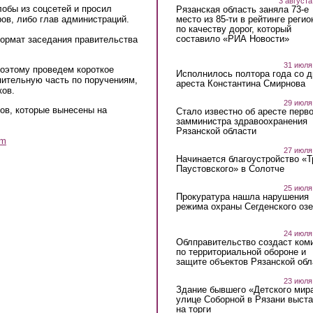
3 августа
обы из соцсетей и просил
Рязанская область заняла 73-е
место из 85-ти в рейтинге регио
ов, либо глав администраций.
по качеству дорог, который
составило «РИА Новости»
ормат заседания правительства
31 июля
поэтому проведем короткое
Исполнилось полтора года со д
пительную часть по поручениям,
ареста Константина Смирнова
ков.
29 июля
ов, которые вынесены на
Стало известно об аресте перво
замминистра здравоохранения
Рязанской области
am
27 июля
Начинается благоустройство «
Паустовского» в Солотче
25 июля
Прокуратура нашла нарушения
режима охраны Сегденского озе
24 июля
Облправительство создаст ком
по территориальной обороне и
защите объектов Рязанской обл
23 июля
Здание бывшего «Детского мир
улице Соборной в Рязани выст
на торги