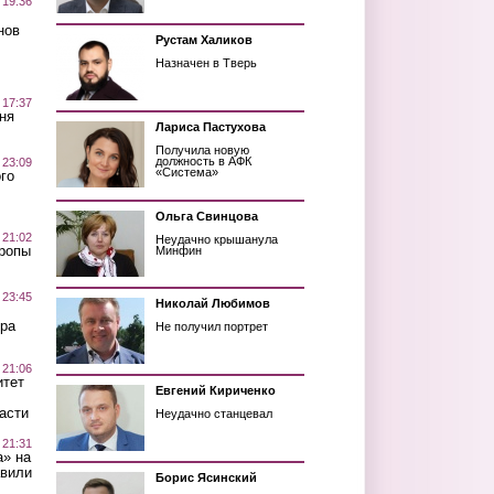
 19:36
нов
Рустам Халиков
Назначен в Тверь
 17:37
ня
Лариса Пастухова
Получила новую
должность в АФК
 23:09
«Система»
го
Ольга Свинцова
 21:02
Неудачно крышанула
Тропы
Минфин
 23:45
Николай Любимов
ра
Не получил портрет
 21:06
итет
Евгений Кириченко
асти
Неудачно станцевал
 21:31
а» на
авили
Борис Ясинский