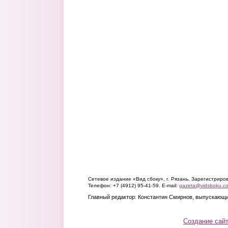
Сетевое издание «Вид сбоку», г. Рязань. Зарегистрир
Телефон: +7 (4912) 95-41-59. E-mail:
gazeta@vidsboku.c
Главный редактор: Константин Смирнов, выпускающи
Создание сай