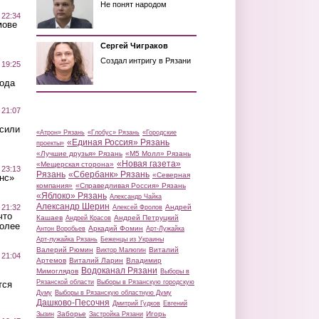
Не понят народом
 22:34
мове
Сергей Чиграков
Создал интригу в Рязани
 19:25
вода
 21:07
осили
«Атрон» Рязань
«Глобус» Рязань
«Городские
«Единая Россия» Рязань
проекты»
«Лучшие друзья» Рязань
«М5 Молл» Рязань
«Новая газета»
«Мещерская сторона»
 23:13
Рязань
«Сбербанк» Рязань
«Северная
нс»
компания»
«Справедливая Россия» Рязань
«Яблоко» Рязань
Александр Чайка
Александр Шерин
 21:32
Андрей
Алексей Фролов
что
Кашаев
Андрей Петруцкий
Андрей Красов
более
Аркадий Фомин
Антон Воробьев
Арт-Лужайка
Арт-лужайка Рязань
Беженцы из Украины
Валерий Рюмин
Виталий
Виктор Малюгин
 21:04
Артемов
Виталий Ларин
Владимир
Водоканал Рязани
Мимоглядов
Выборы в
Рязанской области
Выборы в Рязанскую городскую
тся
Думу
Выборы в Рязанскую областную Думу
Дашково-Песочня
Дмитрий Гудков
Евгений
Заборье
Игорь
Зызин
Застройка Рязани