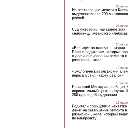
22 июля
На реставрацию мечети в Каси
выделено более 200 миллионов
рублей
21 июля
Суд ужесточил наказание экс-
снабженцу рязанского хлебоза
20 июля
«Всё идёт по плану» — мэрия
Рязани родителям, которые пр
о дофинансировании ремонта в
рязанской школе
19 июля
«Экологический рязанский алья
перезапустил «карту свалок»
18 июля
Рязанский Минздрав сообщил, 
перинатальный центр получит 
200 единиц оборудования
17 июля
Родители сообщили о нехватке
денег на завершение ремонта в
рязанской школе, который веде
по нацпроекту