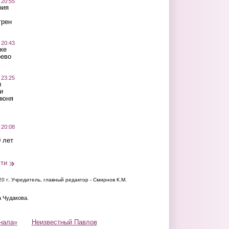
 20:55
ния
трен
 20:43
ке
оево
 23:25
ы
и
июня
 20:08
 лет
сти
20 г.
Учредитель, главный редактор - Смирнов К.М.
а Чудакова.
нала»
Неизвестный Павлов