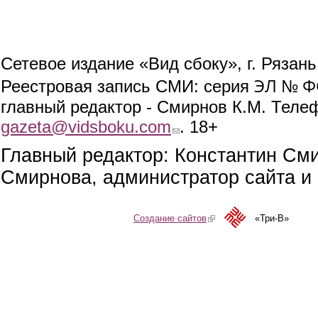
Сетевое издание «Вид сбоку», г. Рязан
ЭЛ № ФС
Реестровая запись СМИ: серия
главный редактор - Смирнов К.М. Телефо
gazeta@vidsboku.com
(link sends e-mail)
. 18+
Главный редактор: Константин См
Смирнова, администратор сайта и 
Создание сайтов
(link is external)
«Три-В»