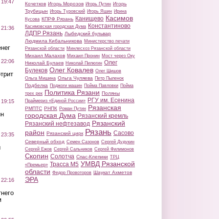
 19:47
Кочетков
Игорь Морозов
Игорь
Игорь Путин
Трубицын
Игорь Туровский
Игорь Яшин
Ирина
Касимов
Канищево
КПРФ Рязань
Кусова
Константиново
Касимовская городская Дума
 21:36
ЛДПР Рязань
Лыбедский бульвар
Людмила Кибальникова
Министерство печати
нег
Рязанской области
Минлесхоз Рязанской области
Михаил Малахов
Михаил Пронин
Мост через Оку
 22:06
Олег
Николай Булаев
Николай Пилюгин
Олег Ковалев
Булеков
Олег Шишов
трит
Ольга Чуляева
Ольга Мишина
Петр Пыленок
Подбелка
Поджоги машин
Пойма Павловки
Пойма
Политика Рязани
Поляны
трех рек
РГУ им. Есенина
Праймериз «Единой России»
 19:15
Рязанская
РМПТС
РНПК
Роман Путин
ин
городская Дума
Рязанский кремль
Рязанский
Рязанский нефтезавод
Рязань
район
Сасово
Рязанский цирк
 23:35
Северный обход
Семен Сазонов
Сергей Дудукин
ы
Сергей Ежов
Сергей Сальников
Сергей Филимонов
Скопин
Солотча
Спас-Клепики
ТРЦ
УМВД Рязанской
Трасса М5
«Премьер»
области
Шаукат Ахметов
Федор Провоторов
ЭРА
 22:16
тнего
м