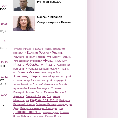
Не понят народом
 22:34
мове
Сергей Чиграков
Создал интригу в Рязани
 19:25
вода
 21:07
осили
«Атрон» Рязань
«Глобус» Рязань
«Городские
«Единая Россия» Рязань
проекты»
«Лучшие друзья» Рязань
«М5 Молл» Рязань
«Новая газета»
«Мещерская сторона»
 23:13
Рязань
«Сбербанк» Рязань
«Северная
нс»
компания»
«Справедливая Россия» Рязань
«Яблоко» Рязань
Александр Чайка
Александр Шерин
 21:32
Андрей
Алексей Фролов
что
Кашаев
Андрей Петруцкий
Андрей Красов
более
Аркадий Фомин
Антон Воробьев
Арт-Лужайка
Арт-лужайка Рязань
Беженцы из Украины
Валерий Рюмин
Виталий
Виктор Малюгин
 21:04
Артемов
Виталий Ларин
Владимир
Водоканал Рязани
Мимоглядов
Выборы в
Рязанской области
Выборы в Рязанскую городскую
тся
Думу
Выборы в Рязанскую областную Думу
Дашково-Песочня
Дмитрий Гудков
Евгений
Заборье
Игорь
Зызин
Застройка Рязани