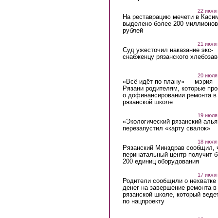
22 июля
На реставрацию мечети в Каси
выделено более 200 миллионов
рублей
21 июля
Суд ужесточил наказание экс-
снабженцу рязанского хлебоза
20 июля
«Всё идёт по плану» — мэрия
Рязани родителям, которые пр
о дофинансировании ремонта в
рязанской школе
19 июля
«Экологический рязанский алья
перезапустил «карту свалок»
18 июля
Рязанский Минздрав сообщил, 
перинатальный центр получит 
200 единиц оборудования
17 июля
Родители сообщили о нехватке
денег на завершение ремонта в
рязанской школе, который веде
по нацпроекту