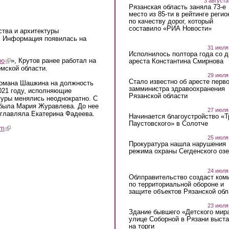
3 августа
Рязанская область заняла 73-е
место из 85-ти в рейтинге регио
по качеству дорог, который
составило «РИА Новости»
ства и архитектуры
. Информация появилась на
31 июля
Исполнилось полтора года со д
ро
(link is external)
», Крутов ранее работал на
ареста Константина Смирнова
мской области.
29 июля
Стало известно об аресте перво
омана Шашкина на должность
замминистра здравоохранения
2021 году, исполняющие
Рязанской области
туры менялись неоднократно. С
 была Мария Журавлева. До нее
27 июля
главляла Екатерина Фадеева.
Начинается благоустройство «
Паустовского» в Солотче
am
(link is external)
25 июля
Прокуратура нашла нарушения
режима охраны Сегденского озе
24 июля
Облправительство создаст ком
по территориальной обороне и
защите объектов Рязанской обл
23 июля
Здание бывшего «Детского мир
улице Соборной в Рязани выст
на торги