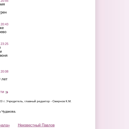
 20:55
ния
трен
 20:43
ке
оево
 23:25
ы
и
июня
 20:08
 лет
сти
20 г.
Учредитель, главный редактор - Смирнов К.М.
а Чудакова.
нала»
Неизвестный Павлов