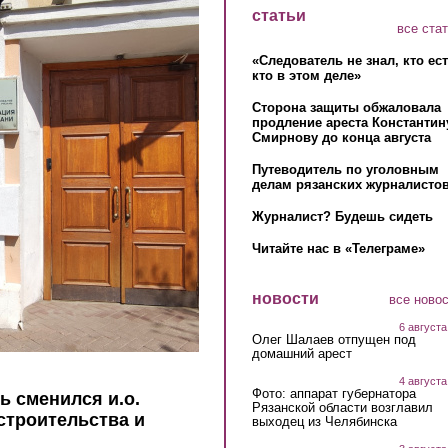
статьи
все ста
«Следователь не знал, кто ес
кто в этом деле»
Сторона защиты обжаловала
продление ареста Константин
Смирнову до конца августа
Путеводитель по уголовным
делам рязанских журналистов
Журналист? Будешь сидеть
Читайте нас в «Телеграме»
новости
все ново
6 августа
Олег Шалаев отпущен под
домашний арест
4 августа
Фото: аппарат губернатора
ь сменился и.о.
Рязанской области возглавил
строительства и
выходец из Челябинска