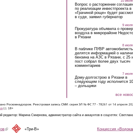
10 июля
Вопрос о расторжении соглаше
по реализации инвестпроекта в
«Грачиной роще» будет рассмо
в суде, заявил губернатор
9 июля
Прокуратура объявила о провер
воздуха в микрорайоне Недост
в Рязани
8 июля
В паблике ПУВР автомобилист
делятся информацией о наличи
бензина на АЗС в Рязани, с 25 
пост собрал более двух тысяч
комментариев
7 июля
Дому-долгострою в Рязани в
следующем году исполнится 10
– дольщики
все ново
ЭЛ № ФС 77 - 7826
1 от 14 апреля 20
овано Роскомнадзором. Реестровая запись СМИ: серия
(link sends e-mail)
om
. 18+
й редактор: Марина Смирнова, администратор сайта и аккаунтов в соцсетях: Светлан
Концессия «Водока
тов
(link is external)
«Три-В»