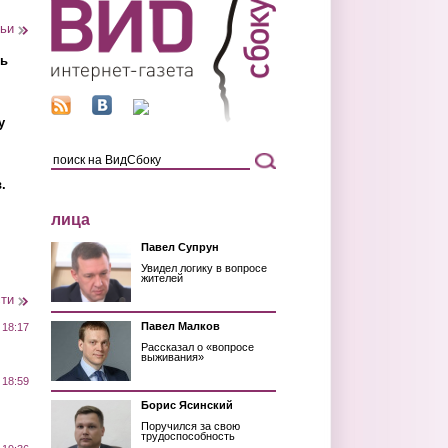
тьи
ть
у
.
лица
Павел Супрун
Увидел логику в вопросе
жителей
сти
Павел Малков
 18:17
Рассказал о «вопросе
выживания»
 18:59
Борис Ясинский
Поручился за свою
трудоспособность