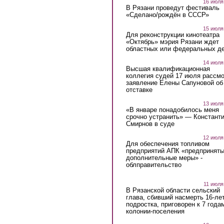
16 июля
В Рязани проведут фестиваль
«Сделано/рождён в СССР»
15 июля
Для реконструкции кинотеатра
«Октябрь» мэрия Рязани ждет
областных или федеральных де
14 июля
Высшая квалификационная
коллегия судей 17 июля рассмо
заявление Елены Сапуновой об
отставке
13 июля
«В январе понадобилось меня
срочно устранить» — Констант
Смирнов в суде
12 июля
Для обеспечения топливом
предприятий АПК «предпринят
дополнительные меры» -
облправительство
11 июля
В Рязанской области сельский
глава, сбивший насмерть 16-ле
подростка, приговорен к 7 года
колонии-поселения