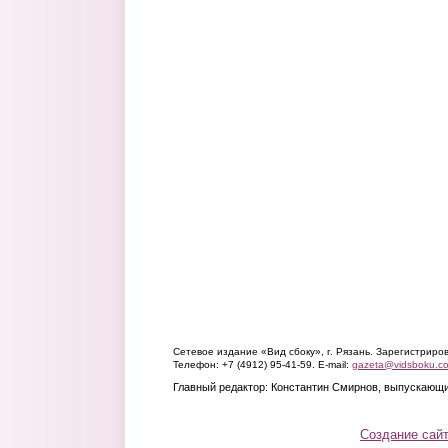
Сетевое издание «Вид сбоку», г. Рязань. Зарегистрир
Телефон: +7 (4912) 95-41-59. E-mail:
gazeta@vidsboku.c
Главный редактор: Константин Смирнов, выпускающи
Создание сай