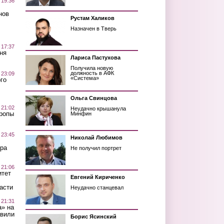
 19:36
нов
Рустам Халиков
Назначен в Тверь
 17:37
ня
Лариса Пастухова
Получила новую
должность в АФК
 23:09
«Система»
го
Ольга Свинцова
 21:02
Неудачно крышанула
Тропы
Минфин
 23:45
Николай Любимов
ра
Не получил портрет
 21:06
итет
Евгений Кириченко
асти
Неудачно станцевал
 21:31
а» на
авили
Борис Ясинский