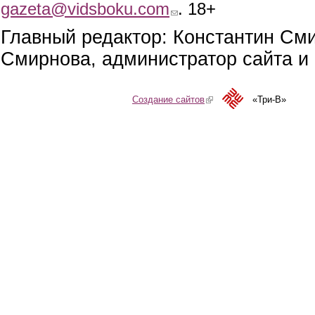
gazeta@vidsboku.com
(link sends e-mail)
. 18+
Главный редактор: Константин См
Смирнова, администратор сайта и 
Создание сайтов
(link is external)
«Три-В»