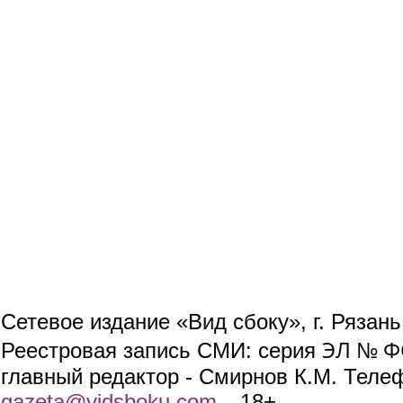
Сетевое издание «Вид сбоку», г. Рязан
ЭЛ № ФС
Реестровая запись СМИ: серия
главный редактор - Смирнов К.М. Телефо
gazeta@vidsboku.com
(link sends e-mail)
. 18+