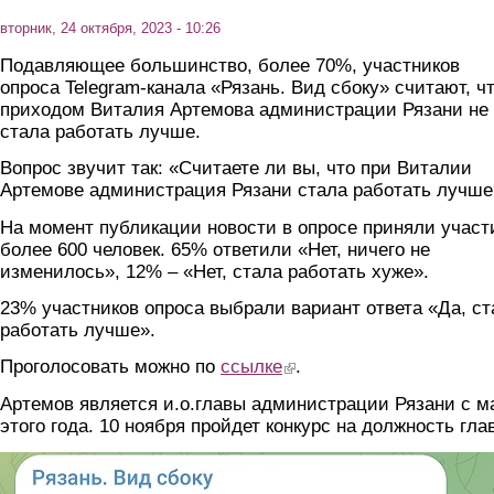
вторник, 24 октября, 2023 - 10:26
Подавляющее большинство, более 70%, участников
опроса Telegram-канала «Рязань. Вид сбоку» считают, чт
приходом Виталия Артемова администрации Рязани не
стала работать лучше.
Вопрос звучит так: «Считаете ли вы, что при Виталии
Артемове администрация Рязани стала работать лучше
На момент публикации новости в опросе приняли участ
более 600 человек. 65% ответили «Нет, ничего не
изменилось», 12% – «Нет, стала работать хуже».
23% участников опроса выбрали вариант ответа «Да, ст
работать лучше».
Проголосовать можно по
ссылке
(link is external)
.
Артемов является и.о.главы администрации Рязани с м
этого года. 10 ноября пройдет конкурс на должность гла
opros.jpg