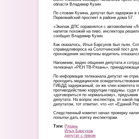
области Владимир Кузин.
По словам Кузина, депутат был задержан в с
Первомайский проспект в районе дома 57.
«Экипаж ДПС поравнялся с автомобилем «Ле
напиток похожий на пиво, инспектора решили
сообщил Владимир Кузин.
Как оказалось, Илья Барсуков был пьян. Со
справедливороса на Солотчинский пост для
прохождения экспертизы водитель отказался
Напомним, видео общения депутата и сотру
телеканал «РЕН ТВ-Рязань», принадлежащи
По информации телеканала депутат не отриц
проходить медицинское освидетельствовани
ГИБДД задержанный, он же член комитета п
противодействию коррупции гордумы, судя п
«договориться по нормальному», предъявив
депутата. На вопрос инспектора, от какой п
депутатом, тот ответил, что «от «Единой Ро
Следственный комитет начал проверку нали
попытки дать взятку инспекторам.
Тэги:
Рязань
Илья Барсуков
депутат с пивом