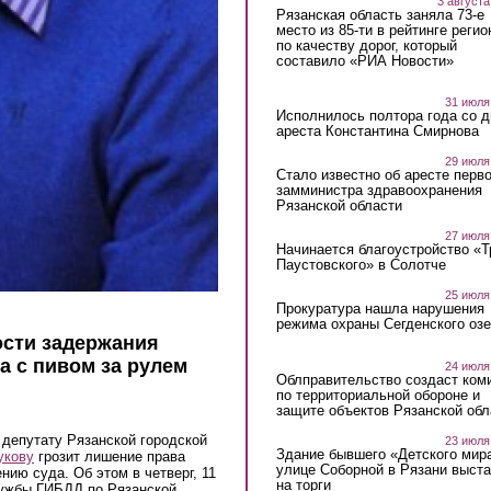
3 августа
Рязанская область заняла 73-е
место из 85-ти в рейтинге регио
по качеству дорог, который
составило «РИА Новости»
31 июля
Исполнилось полтора года со д
ареста Константина Смирнова
29 июля
Стало известно об аресте перво
замминистра здравоохранения
Рязанской области
27 июля
Начинается благоустройство «
Паустовского» в Солотче
25 июля
Прокуратура нашла нарушения
режима охраны Сегденского озе
ости задержания
а с пивом за рулем
24 июля
Облправительство создаст ком
по территориальной обороне и
защите объектов Рязанской обл
 депутату Рязанской городской
23 июля
Здание бывшего «Детского мир
укову
грозит лишение права
улице Соборной в Рязани выст
нию суда. Об этом в четверг, 11
на торги
лужбы ГИБДД по Рязанской