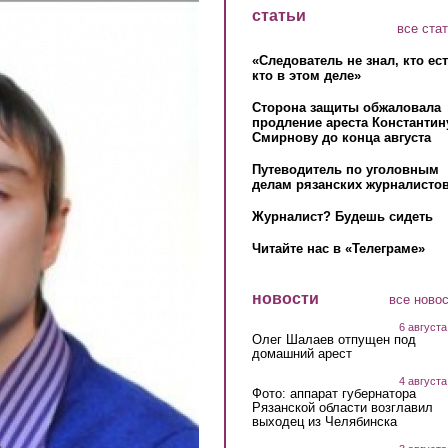
статьи
все ста
«Следователь не знал, кто ес
кто в этом деле»
Сторона защиты обжаловала
продление ареста Константин
Смирнову до конца августа
Путеводитель по уголовным
делам рязанских журналистов
Журналист? Будешь сидеть
Читайте нас в «Телеграме»
новости
все ново
6 августа
Олег Шалаев отпущен под
домашний арест
4 августа
Фото: аппарат губернатора
Рязанской области возглавил
выходец из Челябинска