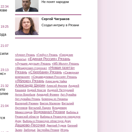
Не понят народом
 22:34
мове
Сергей Чиграков
Создал интригу в Рязани
 19:25
вода
 21:07
осили
«Атрон» Рязань
«Глобус» Рязань
«Городские
«Единая Россия» Рязань
проекты»
«Лучшие друзья» Рязань
«М5 Молл» Рязань
«Новая газета»
«Мещерская сторона»
 23:13
Рязань
«Сбербанк» Рязань
«Северная
нс»
компания»
«Справедливая Россия» Рязань
«Яблоко» Рязань
Александр Чайка
Александр Шерин
 21:32
Андрей
Алексей Фролов
что
Кашаев
Андрей Петруцкий
Андрей Красов
более
Аркадий Фомин
Антон Воробьев
Арт-Лужайка
Арт-лужайка Рязань
Беженцы из Украины
Валерий Рюмин
Виталий
Виктор Малюгин
 21:04
Артемов
Виталий Ларин
Владимир
Водоканал Рязани
Мимоглядов
Выборы в
Рязанской области
Выборы в Рязанскую городскую
тся
Думу
Выборы в Рязанскую областную Думу
Дашково-Песочня
Дмитрий Гудков
Евгений
Заборье
Игорь
Зызин
Застройка Рязани