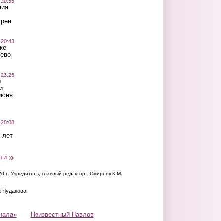
 20:55
ния
трен
 20:43
ке
оево
 23:25
ы
и
июня
 20:08
 лет
сти
20 г.
Учредитель, главный редактор - Смирнов К.М.
а Чудакова.
нала»
Неизвестный Павлов