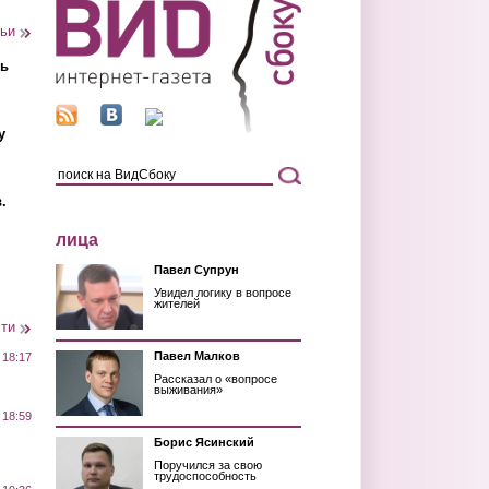
тьи
ть
у
.
лица
Павел Супрун
Увидел логику в вопросе
жителей
сти
Павел Малков
 18:17
Рассказал о «вопросе
выживания»
 18:59
Борис Ясинский
Поручился за свою
трудоспособность