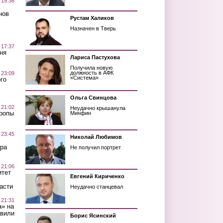
 19:36
нов
Рустам Халиков
Назначен в Тверь
 17:37
ня
Лариса Пастухова
Получила новую
должность в АФК
 23:09
«Система»
го
Ольга Свинцова
 21:02
Неудачно крышанула
Тропы
Минфин
 23:45
Николай Любимов
ра
Не получил портрет
 21:06
итет
Евгений Кириченко
асти
Неудачно станцевал
 21:31
а» на
авили
Борис Ясинский