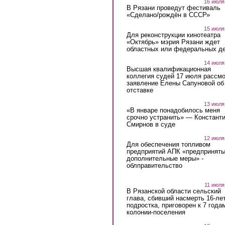
16 июля
В Рязани проведут фестиваль
«Сделано/рождён в СССР»
15 июля
Для реконструкции кинотеатра
«Октябрь» мэрия Рязани ждет
областных или федеральных де
14 июля
Высшая квалификационная
коллегия судей 17 июля рассмо
заявление Елены Сапуновой об
отставке
13 июля
«В январе понадобилось меня
срочно устранить» — Констант
Смирнов в суде
12 июля
Для обеспечения топливом
предприятий АПК «предпринят
дополнительные меры» -
облправительство
11 июля
В Рязанской области сельский
глава, сбивший насмерть 16-ле
подростка, приговорен к 7 года
колонии-поселения