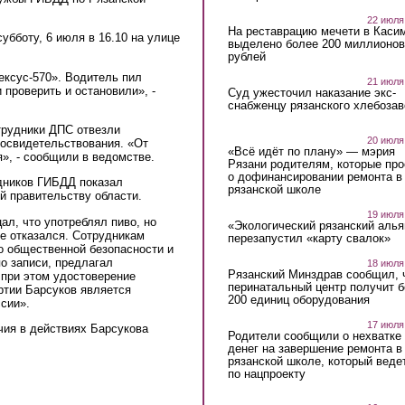
22 июля
На реставрацию мечети в Каси
убботу, 6 июля в 16.10 на улице
выделено более 200 миллионов
рублей
ксус-570». Водитель пил
21 июля
 проверить и остановили», -
Суд ужесточил наказание экс-
снабженцу рязанского хлебоза
трудники ДПС отвезли
20 июля
 освидетельствования. «От
«Всё идёт по плану» — мэрия
», - сообщили в ведомстве.
Рязани родителям, которые пр
о дофинансировании ремонта в
дников ГИБДД показал
рязанской школе
й правительству области.
19 июля
ал, что употреблял пиво, но
«Экологический рязанский алья
е отказался. Сотрудникам
перезапустил «карту свалок»
о общественной безопасности и
о записи, предлагал
18 июля
Рязанский Минздрав сообщил, 
 при этом удостоверение
перинатальный центр получит 
артии Барсуков является
200 единиц оборудования
ссии».
17 июля
чия в действиях Барсукова
Родители сообщили о нехватке
денег на завершение ремонта в
рязанской школе, который веде
по нацпроекту