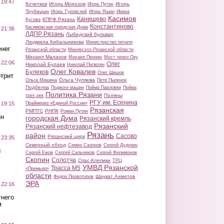
 19:47
Кочетков
Игорь Морозов
Игорь
Игорь Путин
Трубицын
Игорь Туровский
Игорь Яшин
Ирина
Касимов
Канищево
КПРФ Рязань
Кусова
Константиново
Касимовская городская Дума
 21:36
ЛДПР Рязань
Лыбедский бульвар
Людмила Кибальникова
Министерство печати
нег
Рязанской области
Минлесхоз Рязанской области
Михаил Малахов
Михаил Пронин
Мост через Оку
 22:06
Олег
Николай Булаев
Николай Пилюгин
Олег Ковалев
Булеков
Олег Шишов
трит
Ольга Чуляева
Ольга Мишина
Петр Пыленок
Подбелка
Поджоги машин
Пойма Павловки
Пойма
Политика Рязани
Поляны
трех рек
РГУ им. Есенина
Праймериз «Единой России»
 19:15
Рязанская
РМПТС
РНПК
Роман Путин
ин
городская Дума
Рязанский кремль
Рязанский
Рязанский нефтезавод
Рязань
район
Сасово
Рязанский цирк
 23:35
Северный обход
Семен Сазонов
Сергей Дудукин
ы
Сергей Ежов
Сергей Сальников
Сергей Филимонов
Скопин
Солотча
Спас-Клепики
ТРЦ
УМВД Рязанской
Трасса М5
«Премьер»
области
Шаукат Ахметов
Федор Провоторов
ЭРА
 22:16
тнего
м