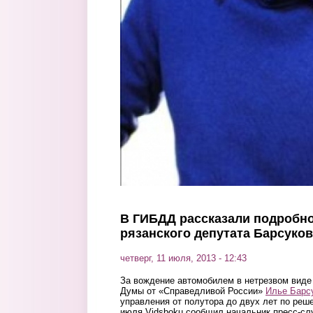
В ГИБДД рассказали подробн
рязанского депутата Барсуков
четверг, 11 июля, 2013 - 12:43
За вождение автомобилем в нетрезвом виде
Думы от «Справедливой России»
Илье Барс
управления от полутора до двух лет по реше
июля Vidsboku сообщил начальник пресс-с