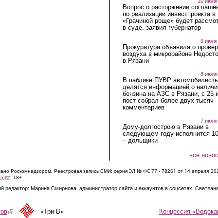
10 июля
Вопрос о расторжении соглаше
по реализации инвестпроекта в
«Грачиной роще» будет рассмо
в суде, заявил губернатор
9 июля
Прокуратура объявила о провер
воздуха в микрорайоне Недост
в Рязани
8 июля
В паблике ПУВР автомобилист
делятся информацией о наличи
бензина на АЗС в Рязани, с 25 
пост собрал более двух тысяч
комментариев
7 июля
Дому-долгострою в Рязани в
следующем году исполнится 10
– дольщики
все ново
ЭЛ № ФС 77 - 7826
1 от 14 апреля 20
овано Роскомнадзором. Реестровая запись СМИ: серия
(link sends e-mail)
om
. 18+
й редактор: Марина Смирнова, администратор сайта и аккаунтов в соцсетях: Светлан
Концессия «Водока
тов
(link is external)
«Три-В»