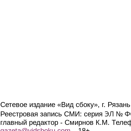
Сетевое издание «Вид сбоку», г. Рязан
ЭЛ № ФС
Реестровая запись СМИ: серия
главный редактор - Смирнов К.М. Телефо
gazeta@vidsboku.com
(link sends e-mail)
. 18+