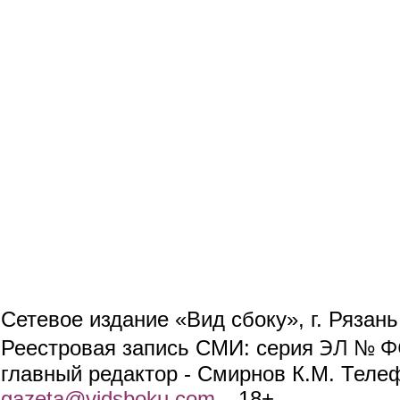
Сетевое издание «Вид сбоку», г. Рязан
ЭЛ № ФС
Реестровая запись СМИ: серия
главный редактор - Смирнов К.М. Телефо
gazeta@vidsboku.com
(link sends e-mail)
. 18+