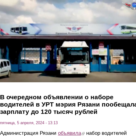
Перейти к основному содержанию
В очередном объявлении о наборе
водителей в УРТ мэрия Рязани пообещал
зарплату до 120 тысяч рублей
пятница, 5 апреля, 2024 - 13:13
Администрация Рязани
объявила
(link is external)
набор водителей