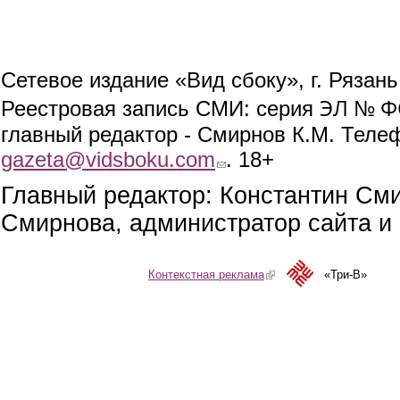
Сетевое издание «Вид сбоку», г. Рязан
ЭЛ № ФС
Реестровая запись СМИ: серия
главный редактор - Смирнов К.М. Телефо
gazeta@vidsboku.com
(link sends e-mail)
. 18+
Главный редактор: Константин См
Смирнова, администратор сайта и 
Контекстная реклама
(link is external)
«Три-В»