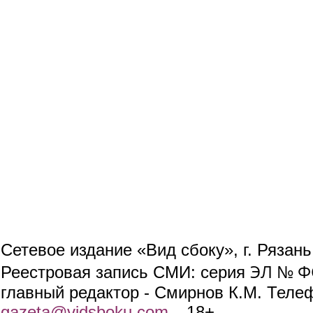
Сетевое издание «Вид сбоку», г. Рязан
ЭЛ № ФС
Реестровая запись СМИ: серия
главный редактор - Смирнов К.М. Телефо
gazeta@vidsboku.com
(link sends e-mail)
. 18+