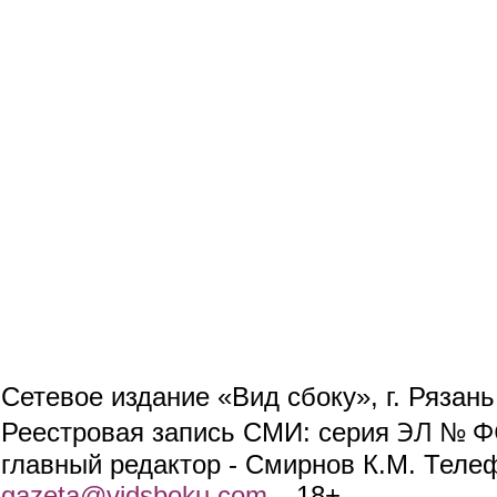
Сетевое издание «Вид сбоку», г. Рязан
ЭЛ № ФС
Реестровая запись СМИ: серия
главный редактор - Смирнов К.М. Телефо
gazeta@vidsboku.com
(link sends e-mail)
. 18+