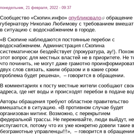
понедельник, 21 февраля, 2022 - 09:37
Сообщество «Скопин.инфо»
опубликовало
(link is external)
обращение 
губернатору Николаю Любимову с требованием вмешат
в ситуацию с водоснабжением в городе.
«В Скопине наблюдаются постоянные перебои с
водоснабжением. Администрация г.Скопина
систематически бездействует (прокуратура, ау!). Похож
этот вопрос для местных властей не в приоритете. Не т
что починить, не могут даже грамотно проинформироват
двух слов связать, каким образом и в какие сроки
проблема будет решена», – говорится в обращении.
В комментариях к посту местные жители сообщают сво
адреса, где нет воды и происходят перебои в подаче во
Авторы обращения требуют областное правительство
вмешаться в ситуацию. «В противном случае будет
организован митинг. Возможно, с перекрытием
федеральной трассы. Не переживайте, люди выйдут, не
испугаются, потому что их уже конкретно довели такие 
безграмотные управленцы!!!», – говорится в обращении