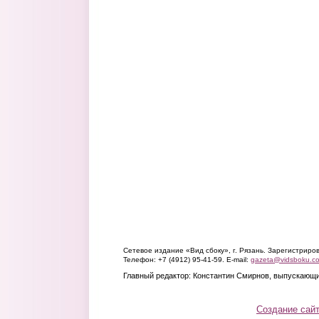
Сетевое издание «Вид сбоку», г. Рязань. Зарегистрир
Телефон: +7 (4912) 95-41-59. E-mail:
gazeta@vidsboku.c
Главный редактор: Константин Смирнов, выпускающи
Создание сай