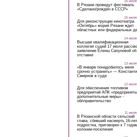
16 июля
В Рязани проведут фестиваль
«Сделано/рождён в СССР»
15 июля
Для реконструкции кинотеатра
«Октябрь» мэрия Рязани ждет
областных или федеральных де
14 июля
Высшая квалификационная
коллегия судей 17 июля рассмо
заявление Елены Сапуновой об
отставке
13 июля
«В январе понадобилось меня
срочно устранить» — Констант
Смирнов в суде
12 июля
Для обеспечения топливом
предприятий АПК «предпринят
дополнительные меры» -
облправительство
11 июля
В Рязанской области сельский
глава, сбивший насмерть 16-ле
подростка, приговорен к 7 года
колонии-поселения