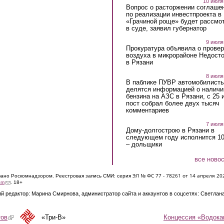
10 июля
Вопрос о расторжении соглаше
по реализации инвестпроекта в
«Грачиной роще» будет рассмо
в суде, заявил губернатор
9 июля
Прокуратура объявила о провер
воздуха в микрорайоне Недост
в Рязани
8 июля
В паблике ПУВР автомобилист
делятся информацией о наличи
бензина на АЗС в Рязани, с 25 
пост собрал более двух тысяч
комментариев
7 июля
Дому-долгострою в Рязани в
следующем году исполнится 10
– дольщики
все ново
ЭЛ № ФС 77 - 7826
1 от 14 апреля 20
овано Роскомнадзором. Реестровая запись СМИ: серия
(link sends e-mail)
om
. 18+
й редактор: Марина Смирнова, администратор сайта и аккаунтов в соцсетях: Светлан
Концессия «Водока
тов
(link is external)
«Три-В»