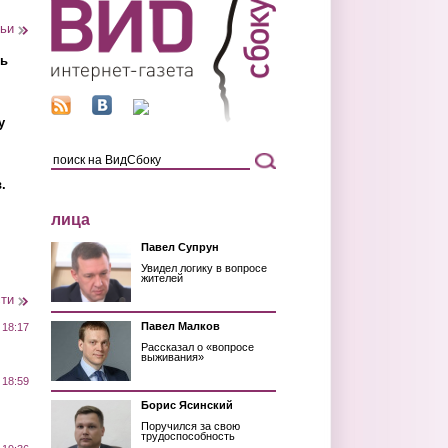
тьи
ть
у
.
лица
Павел Супрун
Увидел логику в вопросе
жителей
сти
Павел Малков
 18:17
Рассказал о «вопросе
выживания»
 18:59
Борис Ясинский
Поручился за свою
трудоспособность