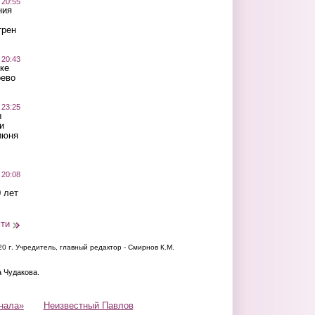
 20:55
ния
трен
 20:43
ке
оево
 23:25
ы
и
июня
 20:08
 лет
сти
20 г.
Учредитель, главный редактор - Смирнов К.М.
а Чудакова.
нала»
Неизвестный Павлов