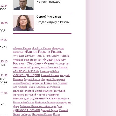
Не понят народом
 22:34
мове
Сергей Чиграков
Создал интригу в Рязани
 19:25
вода
 21:07
осили
«Атрон» Рязань
«Глобус» Рязань
«Городские
«Единая Россия» Рязань
проекты»
«Лучшие друзья» Рязань
«М5 Молл» Рязань
«Новая газета»
«Мещерская сторона»
 23:13
Рязань
«Сбербанк» Рязань
«Северная
нс»
компания»
«Справедливая Россия» Рязань
«Яблоко» Рязань
Александр Чайка
Александр Шерин
 21:32
Андрей
Алексей Фролов
что
Кашаев
Андрей Петруцкий
Андрей Красов
более
Аркадий Фомин
Антон Воробьев
Арт-Лужайка
Арт-лужайка Рязань
Беженцы из Украины
Валерий Рюмин
Виталий
Виктор Малюгин
 21:04
Артемов
Виталий Ларин
Владимир
Водоканал Рязани
Мимоглядов
Выборы в
Рязанской области
Выборы в Рязанскую городскую
тся
Думу
Выборы в Рязанскую областную Думу
Дашково-Песочня
Дмитрий Гудков
Евгений
Заборье
Игорь
Зызин
Застройка Рязани