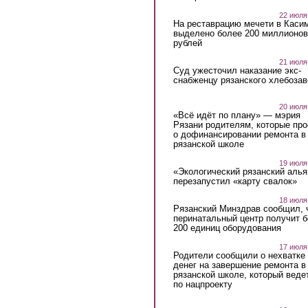
22 июля
На реставрацию мечети в Каси
выделено более 200 миллионов
рублей
21 июля
Суд ужесточил наказание экс-
снабженцу рязанского хлебоза
20 июля
«Всё идёт по плану» — мэрия
Рязани родителям, которые пр
о дофинансировании ремонта в
рязанской школе
19 июля
«Экологический рязанский алья
перезапустил «карту свалок»
18 июля
Рязанский Минздрав сообщил, 
перинатальный центр получит 
200 единиц оборудования
17 июля
Родители сообщили о нехватке
денег на завершение ремонта в
рязанской школе, который веде
по нацпроекту