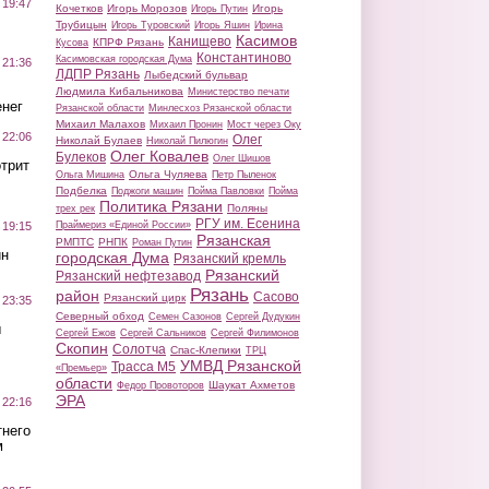
 19:47
Кочетков
Игорь Морозов
Игорь
Игорь Путин
Трубицын
Игорь Туровский
Игорь Яшин
Ирина
Касимов
Канищево
КПРФ Рязань
Кусова
Константиново
Касимовская городская Дума
 21:36
ЛДПР Рязань
Лыбедский бульвар
Людмила Кибальникова
Министерство печати
нег
Рязанской области
Минлесхоз Рязанской области
Михаил Малахов
Михаил Пронин
Мост через Оку
 22:06
Олег
Николай Булаев
Николай Пилюгин
Олег Ковалев
Булеков
Олег Шишов
трит
Ольга Чуляева
Ольга Мишина
Петр Пыленок
Подбелка
Поджоги машин
Пойма Павловки
Пойма
Политика Рязани
Поляны
трех рек
РГУ им. Есенина
Праймериз «Единой России»
 19:15
Рязанская
РМПТС
РНПК
Роман Путин
ин
городская Дума
Рязанский кремль
Рязанский
Рязанский нефтезавод
Рязань
район
Сасово
Рязанский цирк
 23:35
Северный обход
Семен Сазонов
Сергей Дудукин
ы
Сергей Ежов
Сергей Сальников
Сергей Филимонов
Скопин
Солотча
Спас-Клепики
ТРЦ
УМВД Рязанской
Трасса М5
«Премьер»
области
Шаукат Ахметов
Федор Провоторов
ЭРА
 22:16
тнего
м