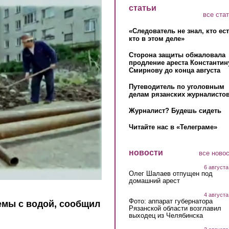
статьи
все ста
«Следователь не знал, кто ес
кто в этом деле»
Сторона защиты обжаловала
продление ареста Константин
Смирнову до конца августа
Путеводитель по уголовным
делам рязанских журналистов
Журналист? Будешь сидеть
Читайте нас в «Телеграме»
новости
все ново
6 августа
Олег Шалаев отпущен под
домашний арест
4 августа
Фото: аппарат губернатора
емы с водой, сообщил
Рязанской области возглавил
выходец из Челябинска