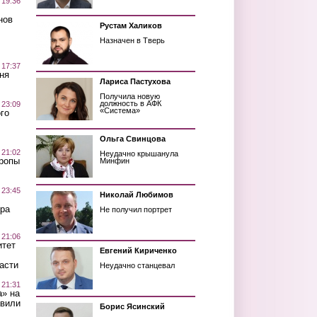
 19:36
нов
Рустам Халиков
Назначен в Тверь
 17:37
ня
Лариса Пастухова
Получила новую
должность в АФК
 23:09
«Система»
го
Ольга Свинцова
 21:02
Неудачно крышанула
Тропы
Минфин
 23:45
Николай Любимов
ра
Не получил портрет
 21:06
итет
Евгений Кириченко
асти
Неудачно станцевал
 21:31
а» на
авили
Борис Ясинский