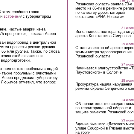
3 августа
Рязанская область заняла 73-е
место из 85-ти в рейтинге регио
б этом сообщил глава
по качеству дорог, который
ей
встрече
(link is external)
с губернатором
составило «РИА Новости»
31 июля
ие, частые аварии из-за
Исполнилось полтора года со д
75 процентов», – сказал Асеев.
ареста Константина Смирнова
ван водопровод в центральной
29 июля
уется провести реконструкцию
Стало известно об аресте перво
65 млн рублей. Также, по слова
замминистра здравоохранения
ртезианской скважины и
Рязанской области
 водоподготовки.
27 июля
Начинается благоустройство «
ат полностью проблемы с водой
Паустовского» в Солотче
де также проблемы с очистными
. Асеев предложил губернатору
25 июля
 Любимов отметил, что вопрос
Прокуратура нашла нарушения
режима охраны Сегденского озе
24 июля
Облправительство создаст ком
по территориальной обороне и
защите объектов Рязанской обл
23 июля
Здание бывшего «Детского мир
улице Соборной в Рязани выст
на торги