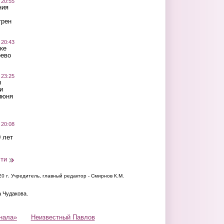
 20:55
ния
трен
 20:43
ке
оево
 23:25
ы
и
июня
 20:08
 лет
сти
20 г.
Учредитель, главный редактор - Смирнов К.М.
а Чудакова.
нала»
Неизвестный Павлов