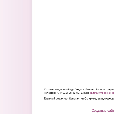
Сетевое издание «Вид сбоку», г. Рязань. Зарегистрир
Телефон: +7 (4912) 95-41-59. E-mail:
gazeta@vidsboku.c
Главный редактор: Константин Смирнов, выпускающи
Создание сай