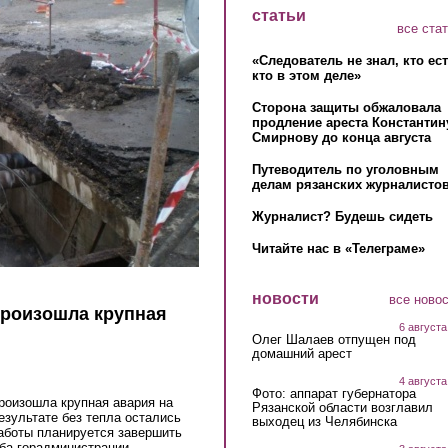
статьи
все ста
«Следователь не знал, кто ес
кто в этом деле»
Сторона защиты обжаловала
продление ареста Константин
Смирнову до конца августа
Путеводитель по уголовным
делам рязанских журналистов
Журналист? Будешь сидеть
Читайте нас в «Телеграме»
новости
все ново
произошла крупная
6 августа
Олег Шалаев отпущен под
домашний арест
4 августа
Фото: аппарат губернатора
роизошла крупная авария на
Рязанской области возглавил
езультате без тепла остались
выходец из Челябинска
Работы планируется завершить
жба горадминистрации.