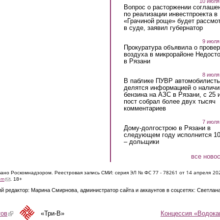
10 июля
Вопрос о расторжении соглаше
по реализации инвестпроекта в
«Грачиной роще» будет рассмо
в суде, заявил губернатор
9 июля
Прокуратура объявила о провер
воздуха в микрорайоне Недост
в Рязани
8 июля
В паблике ПУВР автомобилист
делятся информацией о наличи
бензина на АЗС в Рязани, с 25 
пост собрал более двух тысяч
комментариев
7 июля
Дому-долгострою в Рязани в
следующем году исполнится 10
– дольщики
все ново
ЭЛ № ФС 77 - 7826
1 от 14 апреля 20
овано Роскомнадзором. Реестровая запись СМИ: серия
(link sends e-mail)
om
. 18+
й редактор: Марина Смирнова, администратор сайта и аккаунтов в соцсетях: Светлан
Концессия «Водока
тов
(link is external)
«Три-В»