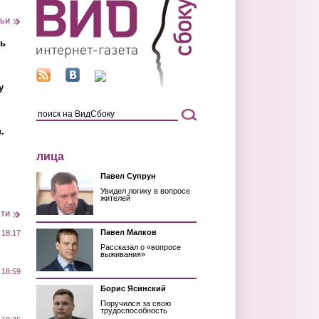
тьи
ть
у
.
лица
Павел Супрун
Увидел логику в вопросе
жителей
сти
Павел Малков
 18:17
Рассказал о «вопросе
выживания»
 18:59
Борис Ясинский
Поручился за свою
трудоспособность