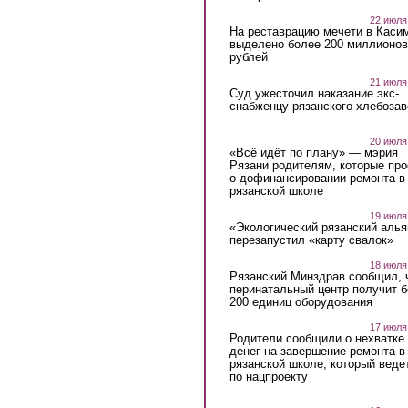
22 июля
На реставрацию мечети в Каси
выделено более 200 миллионов
рублей
21 июля
Суд ужесточил наказание экс-
снабженцу рязанского хлебоза
20 июля
«Всё идёт по плану» — мэрия
Рязани родителям, которые пр
о дофинансировании ремонта в
рязанской школе
19 июля
«Экологический рязанский алья
перезапустил «карту свалок»
18 июля
Рязанский Минздрав сообщил, 
перинатальный центр получит 
200 единиц оборудования
17 июля
Родители сообщили о нехватке
денег на завершение ремонта в
рязанской школе, который веде
по нацпроекту