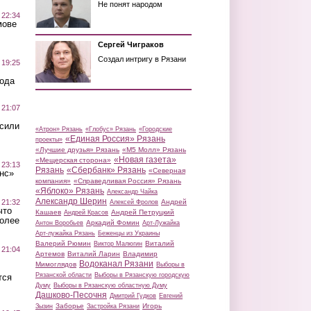
Не понят народом
 22:34
мове
Сергей Чиграков
Создал интригу в Рязани
 19:25
вода
 21:07
осили
«Атрон» Рязань
«Глобус» Рязань
«Городские
«Единая Россия» Рязань
проекты»
«Лучшие друзья» Рязань
«М5 Молл» Рязань
«Новая газета»
«Мещерская сторона»
 23:13
Рязань
«Сбербанк» Рязань
«Северная
нс»
компания»
«Справедливая Россия» Рязань
«Яблоко» Рязань
Александр Чайка
Александр Шерин
 21:32
Андрей
Алексей Фролов
что
Кашаев
Андрей Петруцкий
Андрей Красов
более
Аркадий Фомин
Антон Воробьев
Арт-Лужайка
Арт-лужайка Рязань
Беженцы из Украины
Валерий Рюмин
Виталий
Виктор Малюгин
 21:04
Артемов
Виталий Ларин
Владимир
Водоканал Рязани
Мимоглядов
Выборы в
Рязанской области
Выборы в Рязанскую городскую
тся
Думу
Выборы в Рязанскую областную Думу
Дашково-Песочня
Дмитрий Гудков
Евгений
Заборье
Игорь
Зызин
Застройка Рязани