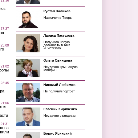
 19:36
нов
Рустам Халиков
Назначен в Тверь
 17:37
ня
Лариса Пастухова
Получила новую
должность в АФК
 23:09
«Система»
го
Ольга Свинцова
 21:02
Неудачно крышанула
Тропы
Минфин
 23:45
Николай Любимов
ра
Не получил портрет
 21:06
итет
Евгений Кириченко
асти
Неудачно станцевал
 21:31
а» на
авили
Борис Ясинский