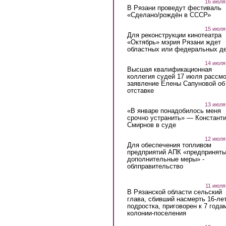
16 июля
В Рязани проведут фестиваль
«Сделано/рождён в СССР»
15 июля
Для реконструкции кинотеатра
«Октябрь» мэрия Рязани ждет
областных или федеральных де
14 июля
Высшая квалификационная
коллегия судей 17 июля рассмо
заявление Елены Сапуновой об
отставке
13 июля
«В январе понадобилось меня
срочно устранить» — Констант
Смирнов в суде
12 июля
Для обеспечения топливом
предприятий АПК «предпринят
дополнительные меры» -
облправительство
11 июля
В Рязанской области сельский
глава, сбивший насмерть 16-ле
подростка, приговорен к 7 года
колонии-поселения