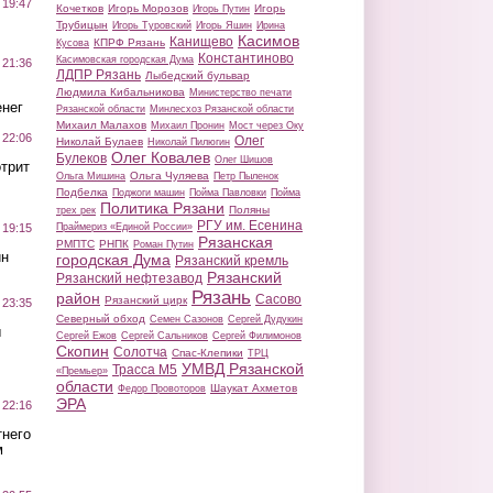
 19:47
Кочетков
Игорь Морозов
Игорь
Игорь Путин
Трубицын
Игорь Туровский
Игорь Яшин
Ирина
Касимов
Канищево
КПРФ Рязань
Кусова
Константиново
Касимовская городская Дума
 21:36
ЛДПР Рязань
Лыбедский бульвар
Людмила Кибальникова
Министерство печати
нег
Рязанской области
Минлесхоз Рязанской области
Михаил Малахов
Михаил Пронин
Мост через Оку
 22:06
Олег
Николай Булаев
Николай Пилюгин
Олег Ковалев
Булеков
Олег Шишов
трит
Ольга Чуляева
Ольга Мишина
Петр Пыленок
Подбелка
Поджоги машин
Пойма Павловки
Пойма
Политика Рязани
Поляны
трех рек
РГУ им. Есенина
Праймериз «Единой России»
 19:15
Рязанская
РМПТС
РНПК
Роман Путин
ин
городская Дума
Рязанский кремль
Рязанский
Рязанский нефтезавод
Рязань
район
Сасово
Рязанский цирк
 23:35
Северный обход
Семен Сазонов
Сергей Дудукин
ы
Сергей Ежов
Сергей Сальников
Сергей Филимонов
Скопин
Солотча
Спас-Клепики
ТРЦ
УМВД Рязанской
Трасса М5
«Премьер»
области
Шаукат Ахметов
Федор Провоторов
ЭРА
 22:16
тнего
м