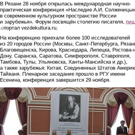
В Рязани 28 ноября открылась международная научно-
практическая конференция «Наследие А.И. Солженицы
в современном культурном пространстве России
и зарубежья». Форум посвящён столетию писателя,
пиш
(link is external)
портал vezdekultura.ru.
На конференцию приехали более 100 исследователей
из 20 городов России (Москвы, Санкт-Петербурга, Рязан
Благовещенска, Кирова, Краснодара, Липецка, Ростова-
Дону, Саранска, Саратова, Симферополя, Ставрополя,
Тамбова, Тулы, Ульяновска, Ханты-Мансийска и др.),
а также зарубежья: Китая, Соединенных Штатов Америк
Тайваня. Пленарное заседание прошло в РГУ имени
Есенина, конференция завершится 29 ноября.
1.jpg