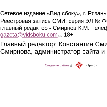
Сетевое издание «Вид сбоку», г. Рязан
ЭЛ № ФС
Реестровая запись СМИ: серия
главный редактор - Смирнов К.М. Телефо
gazeta@vidsboku.com
(link sends e-mail)
. 18+
Главный редактор: Константин См
Смирнова, администратор сайта и 
Создание сайтов
(link is external)
«Три-В»