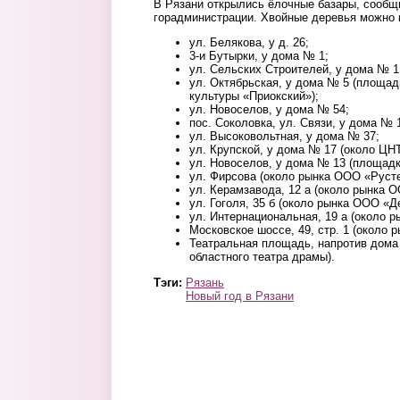
В Рязани открылись ёлочные базары, сообщ
горадминистрации. Хвойные деревья можно
ул. Белякова, у д. 26;
3-и Бутырки, у дома № 1;
ул. Сельских Строителей, у дома № 1
ул. Октябрьская, у дома № 5 (площа
культуры «Приокский»);
ул. Новоселов, у дома № 54;
пос. Соколовка, ул. Связи, у дома № 
ул. Высоковольтная, у дома № 37;
ул. Крупской, у дома № 17 (около ЦН
ул. Новоселов, у дома № 13 (площад
ул. Фирсова (около рынка ООО «Русте
ул. Керамзавода, 12 а (около рынка 
ул. Гоголя, 35 б (около рынка ООО «Д
ул. Интернациональная, 19 а (около 
Московское шоссе, 49, стр. 1 (около
Театральная площадь, напротив дома
областного театра драмы).
Тэги:
Рязань
Новый год в Рязани