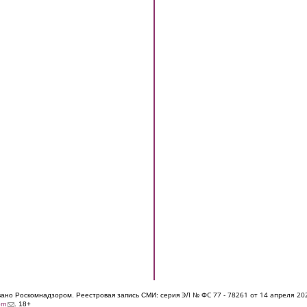
ЭЛ № ФС 77 - 7826
1 от 14 апреля 20
овано Роскомнадзором. Реестровая запись СМИ: серия
(link sends e-mail)
om
. 18+