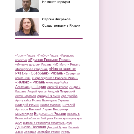
Не понят народом
Сергей Чиграков
Создал интригу в Рязани
«Атрон» Рязань
«Глобус» Рязань
«Городские
«Единая Россия» Рязань
проекты»
«Лучшие друзья» Рязань
«М5 Молл» Рязань
«Новая газета»
«Мещерская сторона»
Рязань
«Сбербанк» Рязань
«Северная
компания»
«Справедливая Россия» Рязань
«Яблоко» Рязань
Александр Чайка
Александр Шерин
Андрей
Алексей Фролов
Кашаев
Андрей Петруцкий
Андрей Красов
Аркадий Фомин
Антон Воробьев
Арт-Лужайка
Арт-лужайка Рязань
Беженцы из Украины
Валерий Рюмин
Виталий
Виктор Малюгин
Артемов
Виталий Ларин
Владимир
Водоканал Рязани
Мимоглядов
Выборы в
Рязанской области
Выборы в Рязанскую городскую
Думу
Выборы в Рязанскую областную Думу
Дашково-Песочня
Дмитрий Гудков
Евгений
Заборье
Игорь
Зызин
Застройка Рязани