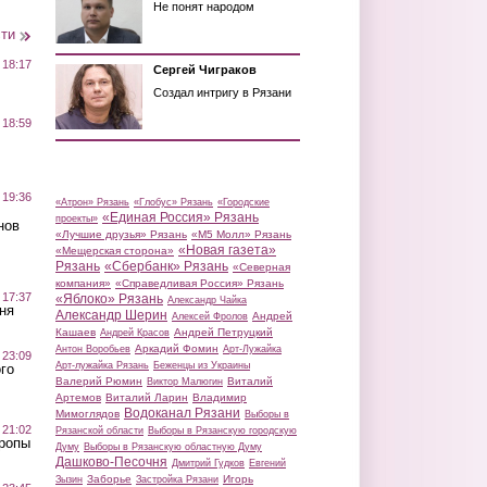
Не понят народом
сти
 18:17
Сергей Чиграков
Создал интригу в Рязани
 18:59
 19:36
«Атрон» Рязань
«Глобус» Рязань
«Городские
«Единая Россия» Рязань
проекты»
нов
«Лучшие друзья» Рязань
«М5 Молл» Рязань
«Новая газета»
«Мещерская сторона»
Рязань
«Сбербанк» Рязань
«Северная
компания»
«Справедливая Россия» Рязань
 17:37
«Яблоко» Рязань
Александр Чайка
ня
Александр Шерин
Андрей
Алексей Фролов
Кашаев
Андрей Петруцкий
Андрей Красов
Аркадий Фомин
Антон Воробьев
Арт-Лужайка
 23:09
Арт-лужайка Рязань
Беженцы из Украины
го
Валерий Рюмин
Виталий
Виктор Малюгин
Артемов
Виталий Ларин
Владимир
Водоканал Рязани
Мимоглядов
Выборы в
 21:02
Рязанской области
Выборы в Рязанскую городскую
Тропы
Думу
Выборы в Рязанскую областную Думу
Дашково-Песочня
Дмитрий Гудков
Евгений
Заборье
Игорь
Зызин
Застройка Рязани