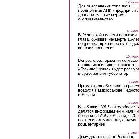
12 июля
Для обеспечения топливом
предприятий АПК «предпринят
дополнительные меры» -
облправительство
11 июля
В Рязанской области сельский
глава, сбивший насмерть 16-ле
подростка, приговорен к 7 года
колонии-поселения
10 июля
Вопрос о расторжении соглаше
по реализации инвестпроекта в
«Грачиной роще» будет рассмо
в суде, заявил губернатор
9 июля
Прокуратура объявила о провер
воздуха в микрорайоне Недост
в Рязани
8 июля
В паблике ПУВР автомобилист
делятся информацией о наличи
бензина на АЗС в Рязани, с 25 
пост собрал более двух тысяч
комментариев
7 июля
Дому-долгострою в Рязани в