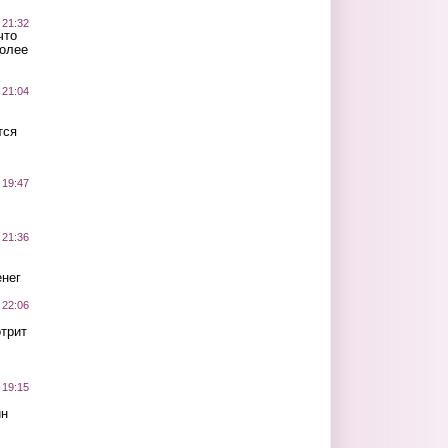
 21:32
что
более
 21:04
тся
 19:47
 21:36
нег
 22:06
трит
 19:15
ин