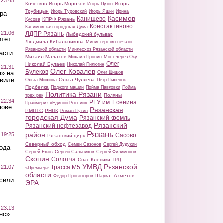
 23:45
Кочетков
Игорь Морозов
Игорь
Игорь Путин
Трубицын
Игорь Туровский
Игорь Яшин
Ирина
ра
Касимов
Канищево
КПРФ Рязань
Кусова
Константиново
Касимовская городская Дума
 21:06
ЛДПР Рязань
Лыбедский бульвар
итет
Людмила Кибальникова
Министерство печати
Рязанской области
Минлесхоз Рязанской области
асти
Михаил Малахов
Михаил Пронин
Мост через Оку
Олег
Николай Булаев
Николай Пилюгин
 21:31
Олег Ковалев
Булеков
а» на
Олег Шишов
авили
Ольга Чуляева
Ольга Мишина
Петр Пыленок
Подбелка
Поджоги машин
Пойма Павловки
Пойма
Политика Рязани
Поляны
трех рек
 22:34
РГУ им. Есенина
Праймериз «Единой России»
мове
Рязанская
РМПТС
РНПК
Роман Путин
городская Дума
Рязанский кремль
Рязанский
Рязанский нефтезавод
Рязань
район
 19:25
Сасово
Рязанский цирк
Северный обход
Семен Сазонов
Сергей Дудукин
вода
Сергей Ежов
Сергей Сальников
Сергей Филимонов
Скопин
Солотча
Спас-Клепики
ТРЦ
УМВД Рязанской
 21:07
Трасса М5
«Премьер»
области
Шаукат Ахметов
Федор Провоторов
осили
ЭРА
 23:13
нс»