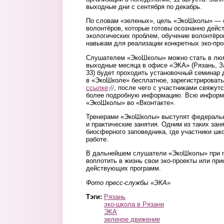
выходные дни c сентября по декабрь.
По словам «зеленых», цель «ЭкоШколы» — с
волонтёров, которые готовы осознанно дейс
экологических проблем, обучение волонтёр
навыкам для реализации конкретных эко-про
Слушателем «ЭкоШколы» можно стать в лю
выходные месяца в офисе «ЭКА» (Рязань, З
33) будет проходить установочный семинар 
в «ЭкоШколе» бесплатное, зарегистрировать
ссылке
(link is external)
, после чего с участниками свяжут
более подробную информацию. Всю информ
«ЭкоШколы» во «Вконтакте».
Тренерами «ЭкоШколы» выступят федеральн
и практические занятия. Одним из таких зан
биосферного заповедника, где участники шк
работе.
В дальнейшем слушатели «ЭкоШколы» при 
воплотить в жизнь свои эко-проекты или пр
действующих программ.
Фото пресс-службы «ЭКА»
Тэги:
Рязань
эко-школа в Рязани
ЭКА
зеленое движение