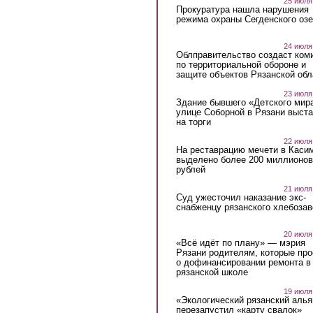
25 июля
Прокуратура нашла нарушения
режима охраны Сегденского озе
24 июля
Облправительство создаст ком
по территориальной обороне и
защите объектов Рязанской обл
23 июля
Здание бывшего «Детского мир
улице Соборной в Рязани выст
на торги
22 июля
На реставрацию мечети в Каси
выделено более 200 миллионов
рублей
21 июля
Суд ужесточил наказание экс-
снабженцу рязанского хлебоза
20 июля
«Всё идёт по плану» — мэрия
Рязани родителям, которые пр
о дофинансировании ремонта в
рязанской школе
19 июля
«Экологический рязанский алья
перезапустил «карту свалок»