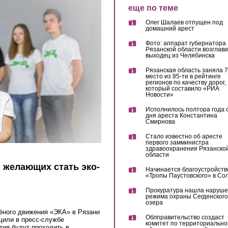
еще по теме
Олег Шалаев отпущен под
домашний арест
Фото: аппарат губернатора
Рязанской области возглав
выходец из Челябинска
Рязанская область заняла 7
место из 85-ти в рейтинге
регионов по качеству дорог,
который составило «РИА
Новости»
Исполнилось полтора года 
дня ареста Константина
Смирнова
Стало известно об аресте
первого замминистра
здравоохранения Рязанско
области
 желающих стать эко-
Начинается благоустройств
«Тропы Паустовского» в Со
Прокуратура нашла наруш
режима охраны Сегденского
озера
лёного движения «ЭКА» в Рязани
Облправительство создаст
щили в пресс-службе
комитет по территориально
ятия будут проходить в