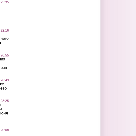
 23:35
ы
 22:16
тнего
м
 20:55
ния
трен
 20:43
ке
оево
 23:25
ы
и
июня
 20:08