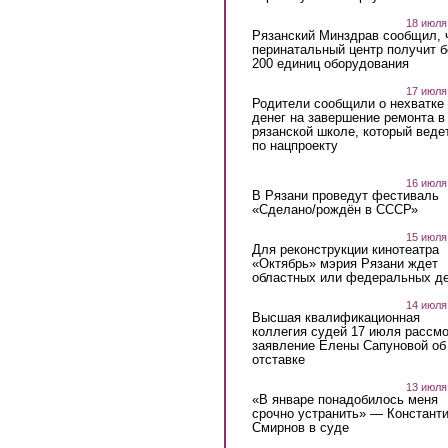
18 июля
Рязанский Минздрав сообщил, 
перинатальный центр получит 
200 единиц оборудования
17 июля
Родители сообщили о нехватке
денег на завершение ремонта в
рязанской школе, который веде
по нацпроекту
16 июля
В Рязани проведут фестиваль
«Сделано/рождён в СССР»
15 июля
Для реконструкции кинотеатра
«Октябрь» мэрия Рязани ждет
областных или федеральных де
14 июля
Высшая квалификационная
коллегия судей 17 июля рассмо
заявление Елены Сапуновой об
отставке
13 июля
«В январе понадобилось меня
срочно устранить» — Констант
Смирнов в суде