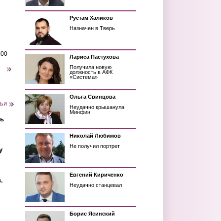
Рустам Халиков
Назначен в Тверь
200
Лариса Пастухова
Получила новую
следующая ›
должность в АФК
«Система»
Ольга Свинцова
тьи
Неудачно крышанула
Минфин
ть
Николай Любимов
Не получил портрет
у
Евгений Кириченко
.
Неудачно станцевал
Борис Ясинский