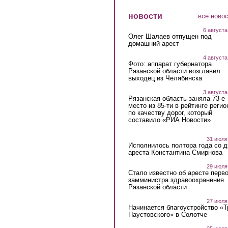
новости
все ново
6 августа
Олег Шалаев отпущен под
домашний арест
4 августа
Фото: аппарат губернатора
Рязанской области возглавил
выходец из Челябинска
3 августа
Рязанская область заняла 73-е
место из 85-ти в рейтинге регио
по качеству дорог, который
составило «РИА Новости»
31 июля
Исполнилось полтора года со д
ареста Константина Смирнова
29 июля
Стало известно об аресте перво
замминистра здравоохранения
Рязанской области
27 июля
Начинается благоустройство «
Паустовского» в Солотче