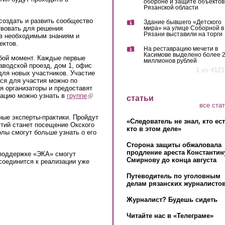
обороне и защите объектов
Рязанской области
оздать и развить сообщество
Здание бывшего «Детского
мира» на улице Соборной в
твовать для решения
Рязани выставили на торги
ов необходимым знаниям и
ектов.
На реставрацию мечети в
Касимове выделено более 
бой момент. Каждые первые
миллионов рублей
аводской проезд, дом 1, офис
1 из 4121
для новых участников. Участие
ся для участия можно по
ся организаторы и предоставят
ацию можно узнать в
группе
(link is external)
статьи
все ста
ые эксперты-практики. Пройдут
«Следователь не знал, кто ес
ятий станет посещение Окского
кто в этом деле»
олы смогут больше узнать о его
Сторона защиты обжаловала
продление ареста Константин
поддержке «ЭКА» смогут
Смирнову до конца августа
исоединится к реализации уже
Путеводитель по уголовным
делам рязанских журналистов
Журналист? Будешь сидеть
Читайте нас в «Телеграме»