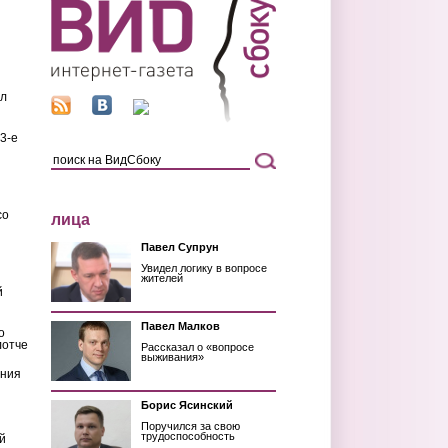
ил
3-е
со
лица
Павел Супрун
Увидел логику в вопросе
жителей
й
Павел Малков
о
лотче
Рассказал о «вопросе
выживания»
ения
Борис Ясинский
Поручился за свою
трудоспособность
й