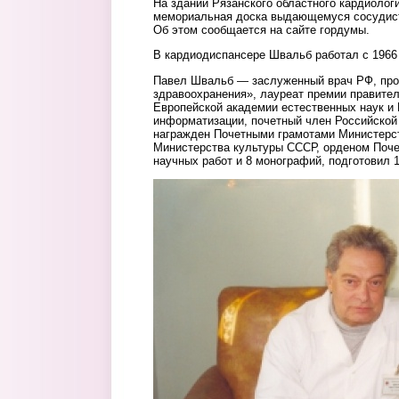
На здании Рязанского областного кардиолог
мемориальная доска выдающемуся сосудист
Об этом сообщается на сайте гордумы.
В кардиодиспансере Швальб работал с 1966 
Павел Швальб — заслуженный врач РФ, пр
здравоохранения», лауреат премии правите
Европейской академии естественных наук 
информатизации, почетный член Российской
награжден Почетными грамотами Министерс
Министерства культуры СССР, орденом Поче
научных работ и 8 монографий, подготовил 1
2.jpg