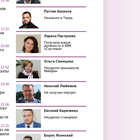
 19:36
нов
Рустам Халиков
Назначен в Тверь
 17:37
ня
Лариса Пастухова
Получила новую
должность в АФК
 23:09
«Система»
го
Ольга Свинцова
 21:02
Неудачно крышанула
Тропы
Минфин
 23:45
Николай Любимов
ра
Не получил портрет
 21:06
итет
Евгений Кириченко
асти
Неудачно станцевал
 21:31
а» на
авили
Борис Ясинский