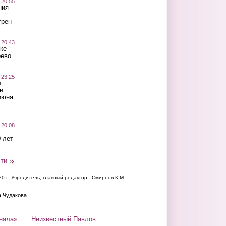
 20:55
ния
трен
 20:43
ке
оево
 23:25
ы
и
июня
 20:08
 лет
сти
20 г.
Учредитель, главный редактор - Смирнов К.М.
а Чудакова.
нала»
Неизвестный Павлов