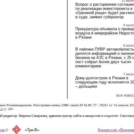
10 июля
Вопрос о расторжении соглаше
по реализации инвестпроекта в
«Грачиной роще» будет рассмо
в суде, заявил губернатор
9 июля
Прокуратура объявила о провер
воздуха в микрорайоне Недост
в Рязани
8 июля
В паблике ПУВР автомобилист
делятся информацией о наличи
бензина на АЗС в Рязани, с 25 
пост собрал более двух тысяч
комментариев
7 июля
Дому-долгострою в Рязани в
следующем году исполнится 10
– дольщики
все ново
ЭЛ № ФС 77 - 7826
1 от 14 апреля 20
овано Роскомнадзором. Реестровая запись СМИ: серия
(link sends e-mail)
om
. 18+
й редактор: Марина Смирнова, администратор сайта и аккаунтов в соцсетях: Светлан
Концессия «Водока
тов
(link is external)
«Три-В»