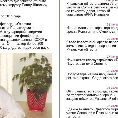
3 августа
ического диспансера открыта
Рязанская область заняла 73-е
ому хирургу Павлу Швальбу.
место из 85-ти в рейтинге регио
по качеству дорог, который
составило «РИА Новости»
по 2014 годы.
офессор, «Отличник
31 июля
льства РФ, академик
Исполнилось полтора года со д
ареста Константина Смирнова
и Международной академии
 ассоциации флебологов,
29 июля
тва здравоохранения СССР и
Стало известно об аресте перво
та. Он — автор более 200
замминистра здравоохранения
0 кандидатов и докторов наук.
Рязанской области
27 июля
Начинается благоустройство «
Паустовского» в Солотче
25 июля
Прокуратура нашла нарушения
режима охраны Сегденского озе
24 июля
Облправительство создаст ком
по территориальной обороне и
защите объектов Рязанской обл
23 июля
Здание бывшего «Детского мир
улице Соборной в Рязани выст
на торги