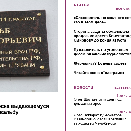
статьи
все ста
«Следователь не знал, кто ес
кто в этом деле»
Сторона защиты обжаловала
продление ареста Константин
Смирнову до конца августа
Путеводитель по уголовным
делам рязанских журналистов
Журналист? Будешь сидеть
Читайте нас в «Телеграме»
новости
все ново
6 августа
Олег Шалаев отпущен под
домашний арест
доска выдающемуся
Швальбу
4 августа
Фото: аппарат губернатора
Рязанской области возглавил
выходец из Челябинска