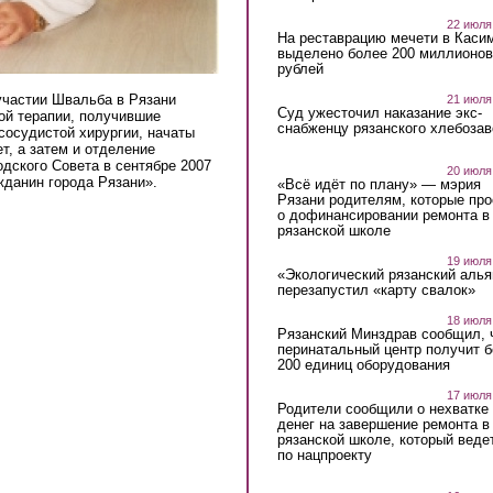
22 июля
На реставрацию мечети в Каси
выделено более 200 миллионов
рублей
участии Швальба в Рязани
21 июля
Суд ужесточил наказание экс-
ой терапии, получившие
снабженцу рязанского хлебоза
сосудистой хирургии, начаты
т, а затем и отделение
одского Совета в сентябре 2007
20 июля
жданин города Рязани».
«Всё идёт по плану» — мэрия
Рязани родителям, которые пр
о дофинансировании ремонта в
рязанской школе
19 июля
«Экологический рязанский алья
перезапустил «карту свалок»
18 июля
Рязанский Минздрав сообщил, 
перинатальный центр получит 
200 единиц оборудования
17 июля
Родители сообщили о нехватке
денег на завершение ремонта в
рязанской школе, который веде
по нацпроекту