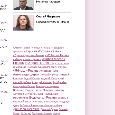
Не понят народом
 22:34
мове
Сергей Чиграков
Создал интригу в Рязани
 19:25
вода
 21:07
осили
«Атрон» Рязань
«Глобус» Рязань
«Городские
«Единая Россия» Рязань
проекты»
«Лучшие друзья» Рязань
«М5 Молл» Рязань
«Новая газета»
«Мещерская сторона»
 23:13
Рязань
«Сбербанк» Рязань
«Северная
нс»
компания»
«Справедливая Россия» Рязань
«Яблоко» Рязань
Александр Чайка
Александр Шерин
 21:32
Андрей
Алексей Фролов
что
Кашаев
Андрей Петруцкий
Андрей Красов
более
Аркадий Фомин
Антон Воробьев
Арт-Лужайка
Арт-лужайка Рязань
Беженцы из Украины
Валерий Рюмин
Виталий
Виктор Малюгин
 21:04
Артемов
Виталий Ларин
Владимир
Водоканал Рязани
Мимоглядов
Выборы в
Рязанской области
Выборы в Рязанскую городскую
тся
Думу
Выборы в Рязанскую областную Думу
Дашково-Песочня
Дмитрий Гудков
Евгений
Заборье
Игорь
Зызин
Застройка Рязани