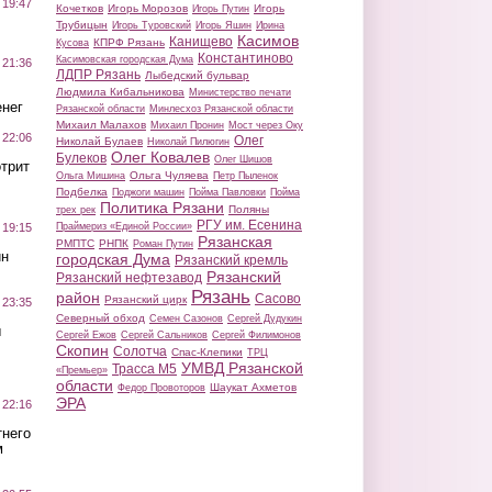
 19:47
Кочетков
Игорь Морозов
Игорь
Игорь Путин
Трубицын
Игорь Туровский
Игорь Яшин
Ирина
Касимов
Канищево
КПРФ Рязань
Кусова
Константиново
Касимовская городская Дума
 21:36
ЛДПР Рязань
Лыбедский бульвар
Людмила Кибальникова
Министерство печати
нег
Рязанской области
Минлесхоз Рязанской области
Михаил Малахов
Михаил Пронин
Мост через Оку
 22:06
Олег
Николай Булаев
Николай Пилюгин
Олег Ковалев
Булеков
Олег Шишов
трит
Ольга Чуляева
Ольга Мишина
Петр Пыленок
Подбелка
Поджоги машин
Пойма Павловки
Пойма
Политика Рязани
Поляны
трех рек
РГУ им. Есенина
Праймериз «Единой России»
 19:15
Рязанская
РМПТС
РНПК
Роман Путин
ин
городская Дума
Рязанский кремль
Рязанский
Рязанский нефтезавод
Рязань
район
Сасово
Рязанский цирк
 23:35
Северный обход
Семен Сазонов
Сергей Дудукин
ы
Сергей Ежов
Сергей Сальников
Сергей Филимонов
Скопин
Солотча
Спас-Клепики
ТРЦ
УМВД Рязанской
Трасса М5
«Премьер»
области
Шаукат Ахметов
Федор Провоторов
ЭРА
 22:16
тнего
м