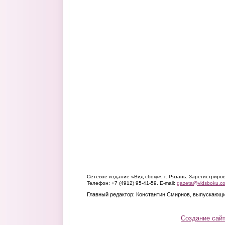
Сетевое издание «Вид сбоку», г. Рязань. Зарегистрир
Телефон: +7 (4912) 95-41-59. E-mail:
gazeta@vidsboku.c
Главный редактор: Константин Смирнов, выпускающи
Создание сай