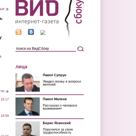
тьи
ть
у
.
лица
Павел Супрун
Увидел логику в вопросе
жителей
сти
Павел Малков
 18:17
Рассказал о «вопросе
выживания»
 18:59
Борис Ясинский
Поручился за свою
трудоспособность