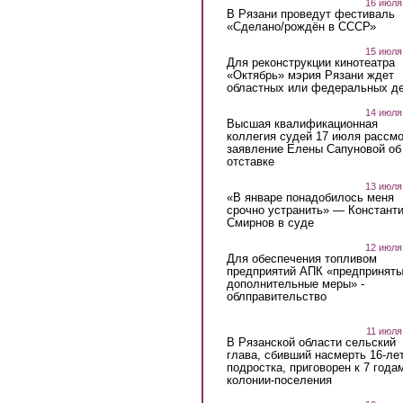
16 июля
В Рязани проведут фестиваль
«Сделано/рождён в СССР»
15 июля
Для реконструкции кинотеатра
«Октябрь» мэрия Рязани ждет
областных или федеральных де
14 июля
Высшая квалификационная
коллегия судей 17 июля рассмо
заявление Елены Сапуновой об
отставке
13 июля
«В январе понадобилось меня
срочно устранить» — Констант
Смирнов в суде
12 июля
Для обеспечения топливом
предприятий АПК «предпринят
дополнительные меры» -
облправительство
11 июля
В Рязанской области сельский
глава, сбивший насмерть 16-ле
подростка, приговорен к 7 года
колонии-поселения