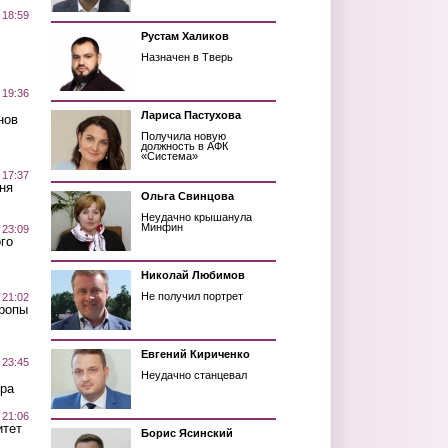
 18:59
Рустам Халиков
Назначен в Тверь
 19:36
Лариса Пастухова
нов
Получила новую
должность в АФК
«Система»
 17:37
ня
Ольга Свинцова
Неудачно крышанула
Минфин
 23:09
го
Николай Любимов
Не получил портрет
 21:02
Тропы
Евгений Кириченко
 23:45
Неудачно станцевал
ра
 21:06
итет
Борис Ясинский