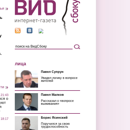
тьи
ть
у
.
лица
Павел Супрун
Увидел логику в вопросе
жителей
сти
Павел Малков
 21:43
лся о
Рассказал о «вопросе
уют
выживания»
я
»
Борис Ясинский
 18:17
Поручился за свою
трудоспособность