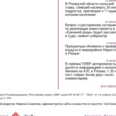
11 июля
В Рязанской области сельский
глава, сбивший насмерть 16-ле
подростка, приговорен к 7 года
колонии-поселения
10 июля
Вопрос о расторжении соглаше
по реализации инвестпроекта в
«Грачиной роще» будет рассмо
в суде, заявил губернатор
9 июля
Прокуратура объявила о провер
воздуха в микрорайоне Недост
в Рязани
8 июля
В паблике ПУВР автомобилист
делятся информацией о наличи
бензина на АЗС в Рязани, с 25 
пост собрал более двух тысяч
комментариев
все ново
ЭЛ № ФС 77 - 7826
1 от 14 апреля 20
овано Роскомнадзором. Реестровая запись СМИ: серия
(link sends e-mail)
om
. 18+
й редактор: Марина Смирнова, администратор сайта и аккаунтов в соцсетях: Светлан
Концессия «Водока