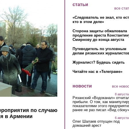
статьи
все ста
«Следователь не знал, кто ес
кто в этом деле»
Сторона защиты обжаловала
продление ареста Константин
Смирнову до конца августа
Путеводитель по уголовным
делам рязанских журналистов
Журналист? Будешь сидеть
Читайте нас в «Телеграме»
новости
все ново
8 августа
Рязанский «Водоканал» отчита
прибыли. О том, как манипулир
показателями этого предприяти
ероприятия по случаю
ранее не раз писал «Вид сбоку
ия в Армении
6 августа
Олег Шалаев отпущен под
домашний арест