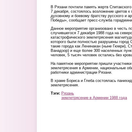
В Рязани почтили память жертв Спитакского
7 декабря, состоялось возложение цветов к
духовному и боевому братству русского и а
Победы», сообщает пресс-служба горадмини
Данное мероприятие организовано в честь 
случившегося 7 декабря 1988 года на север
катастрофического землетрясения магнитудо
которого были полностью разрушены город 
такие города как Ленинакан (ныне Гюмри), С
Ванадзор) и еще более 300 населенных пунк
человек, 5 тысяч человек остались без кров
На памятное мероприятии пришли участники
землетрясения в Армении, национальные об
работники администрации Рязани.
В храме Бориса и Глеба состоялась панихи
землетрясения.
Тэги:
Рязань
землетрясение в Армении 1988 года