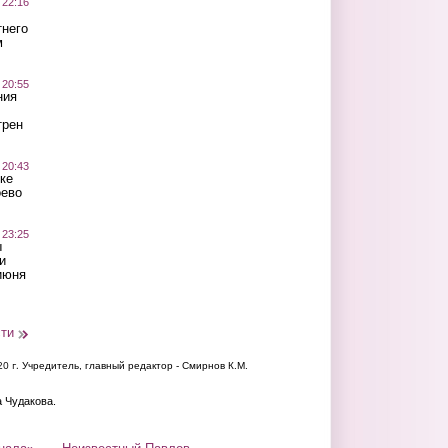
 22:16
тнего
м
 20:55
ния
трен
 20:43
ке
оево
 23:25
ы
и
июня
сти
20 г.
Учредитель, главный редактор - Смирнов К.М.
а Чудакова.
нала»
Неизвестный Павлов