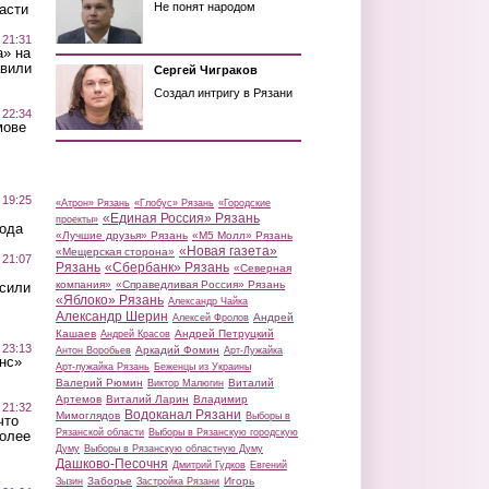
Не понят народом
асти
 21:31
а» на
авили
Сергей Чиграков
Создал интригу в Рязани
 22:34
мове
 19:25
«Атрон» Рязань
«Глобус» Рязань
«Городские
«Единая Россия» Рязань
проекты»
вода
«Лучшие друзья» Рязань
«М5 Молл» Рязань
«Новая газета»
«Мещерская сторона»
 21:07
Рязань
«Сбербанк» Рязань
«Северная
компания»
«Справедливая Россия» Рязань
осили
«Яблоко» Рязань
Александр Чайка
Александр Шерин
Андрей
Алексей Фролов
Кашаев
Андрей Петруцкий
Андрей Красов
 23:13
Аркадий Фомин
Антон Воробьев
Арт-Лужайка
нс»
Арт-лужайка Рязань
Беженцы из Украины
Валерий Рюмин
Виталий
Виктор Малюгин
Артемов
Виталий Ларин
Владимир
 21:32
Водоканал Рязани
Мимоглядов
Выборы в
что
Рязанской области
Выборы в Рязанскую городскую
более
Думу
Выборы в Рязанскую областную Думу
Дашково-Песочня
Дмитрий Гудков
Евгений
Заборье
Игорь
Зызин
Застройка Рязани