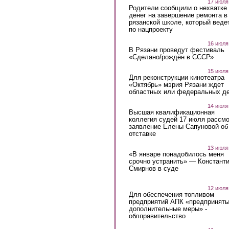
17 июля
Родители сообщили о нехватке
денег на завершение ремонта в
рязанской школе, который веде
по нацпроекту
16 июля
В Рязани проведут фестиваль
«Сделано/рождён в СССР»
15 июля
Для реконструкции кинотеатра
«Октябрь» мэрия Рязани ждет
областных или федеральных де
14 июля
Высшая квалификационная
коллегия судей 17 июля рассмо
заявление Елены Сапуновой об
отставке
13 июля
«В январе понадобилось меня
срочно устранить» — Констант
Смирнов в суде
12 июля
Для обеспечения топливом
предприятий АПК «предпринят
дополнительные меры» -
облправительство