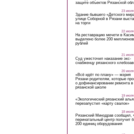
защите объектов Рязанской обл
23 июля
Здание бывшего «Детского мир
улице Соборной в Рязани выст
на торги
22 июля
На реставрацию мечети в Каси
выделено более 200 миллионов
рублей
21 июля
Суд ужесточил наказание экс-
снабженцу рязанского хлебоза
20 июля
«Всё идёт по плану» — мэрия
Рязани родителям, которые пр
о дофинансировании ремонта в
рязанской школе
19 июля
«Экологический рязанский алья
перезапустил «карту свалок»
18 июля
Рязанский Минздрав сообщил, 
перинатальный центр получит 
200 единиц оборудования