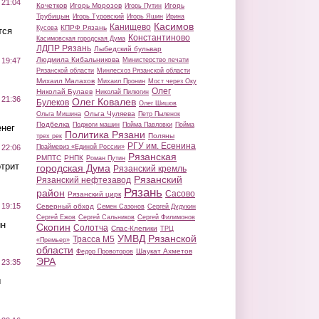
 21:04
Кочетков
Игорь Морозов
Игорь
Игорь Путин
Трубицын
Игорь Туровский
Игорь Яшин
Ирина
Касимов
Канищево
КПРФ Рязань
Кусова
тся
Константиново
Касимовская городская Дума
ЛДПР Рязань
Лыбедский бульвар
Людмила Кибальникова
Министерство печати
 19:47
Рязанской области
Минлесхоз Рязанской области
Михаил Малахов
Михаил Пронин
Мост через Оку
Олег
Николай Булаев
Николай Пилюгин
 21:36
Олег Ковалев
Булеков
Олег Шишов
Ольга Чуляева
Ольга Мишина
Петр Пыленок
Подбелка
Поджоги машин
Пойма Павловки
Пойма
нег
Политика Рязани
Поляны
трех рек
РГУ им. Есенина
Праймериз «Единой России»
 22:06
Рязанская
РМПТС
РНПК
Роман Путин
трит
городская Дума
Рязанский кремль
Рязанский
Рязанский нефтезавод
Рязань
район
Сасово
Рязанский цирк
 19:15
Северный обход
Семен Сазонов
Сергей Дудукин
Сергей Ежов
Сергей Сальников
Сергей Филимонов
ин
Скопин
Солотча
Спас-Клепики
ТРЦ
УМВД Рязанской
Трасса М5
«Премьер»
области
Шаукат Ахметов
Федор Провоторов
ЭРА
 23:35
ы