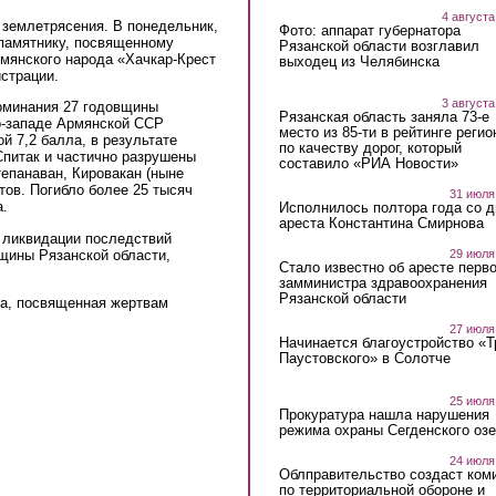
4 августа
 землетрясения. В понедельник,
Фото: аппарат губернатора
 памятнику, посвященному
Рязанской области возглавил
рмянского народа «Хачкар-Крест
выходец из Челябинска
страции.
3 августа
поминания 27 годовщины
Рязанская область заняла 73-е
о-западе Армянской ССР
место из 85-ти в рейтинге регио
й 7,2 балла, в результате
по качеству дорог, который
Спитак и частично разрушены
составило «РИА Новости»
тепанаван, Кировакан (ныне
тов. Погибло более 25 тысяч
31 июля
а.
Исполнилось полтора года со д
ареста Константина Смирнова
 ликвидации последствий
щины Рязанской области,
29 июля
Стало известно об аресте перво
замминистра здравоохранения
Рязанской области
да, посвященная жертвам
27 июля
Начинается благоустройство «
Паустовского» в Солотче
25 июля
Прокуратура нашла нарушения
режима охраны Сегденского озе
24 июля
Облправительство создаст ком
по территориальной обороне и