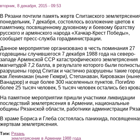
вторник, 8 декабря, 2015 - 09:53
В Рязани почтили память жертв Спитакского землетрясения
понедельник, 7 декабря, состоялось возложение цветов к
памятнику, посвященному духовному и боевому братству
русского и армянского народа «Хачкар-Крест Победы»,
сообщает пресс-служба горадминистрации.
Данное мероприятие организовано в честь поминания 27
годовщины случившегося 7 декабря 1988 года на северо-
западе Армянской ССР катастрофического землетрясения
магнитудой 7,2 балла, в результате которого были полност
разрушены город Спитак и частично разрушены такие горо
как Ленинакан (ныне Гюмри), Степанаван, Кировакан (ныне
Ванадзор) и еще более 300 населенных пунктов. Погибло
более 25 тысяч человек, 5 тысяч человек остались без кров
На памятное мероприятии пришли участники ликвидации
последствий землетрясения в Армении, национальные
общины Рязанской области, работники администрации Ряза
В храме Бориса и Глеба состоялась панихида, посвященна
жертвам землетрясения.
Тэги:
Рязань
землетрясение в Армении 1988 года