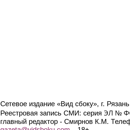
Сетевое издание «Вид сбоку», г. Рязан
ЭЛ № ФС
Реестровая запись СМИ: серия
главный редактор - Смирнов К.М. Телефо
gazeta@vidsboku.com
(link sends e-mail)
. 18+