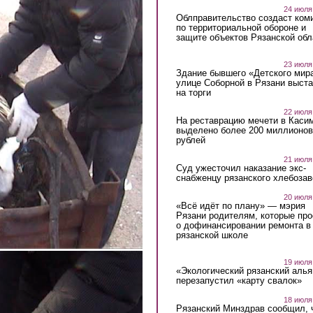
24 июля
Облправительство создаст ком
по территориальной обороне и
защите объектов Рязанской обл
23 июля
Здание бывшего «Детского мир
улице Соборной в Рязани выст
на торги
22 июля
На реставрацию мечети в Каси
выделено более 200 миллионов
рублей
21 июля
Суд ужесточил наказание экс-
снабженцу рязанского хлебоза
20 июля
«Всё идёт по плану» — мэрия
Рязани родителям, которые пр
о дофинансировании ремонта в
рязанской школе
19 июля
«Экологический рязанский алья
перезапустил «карту свалок»
18 июля
Рязанский Минздрав сообщил, 