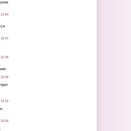
более
 21:04
тся
 19:47
 21:36
нег
 22:06
трит
 19:15
ин
 23:35
ы