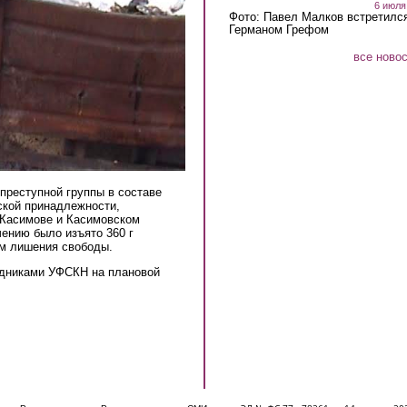
6 июля
Фото: Павел Малков встретился
Германом Грефом
все ново
преступной группы в составе
ской принадлежности,
 Касимове и Касимовском
чению было изъято 360 г
ам лишения свободы.
удниками УФСКН на плановой