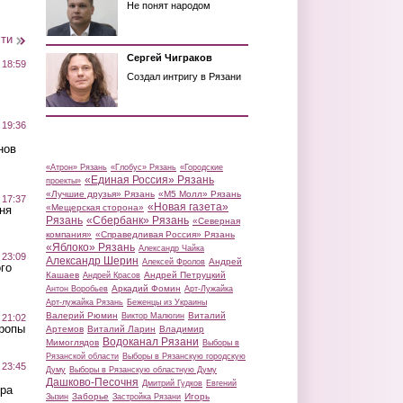
Не понят народом
сти
Сергей Чиграков
 18:59
Создал интригу в Рязани
 19:36
нов
«Атрон» Рязань
«Глобус» Рязань
«Городские
«Единая Россия» Рязань
проекты»
«Лучшие друзья» Рязань
«М5 Молл» Рязань
 17:37
«Новая газета»
«Мещерская сторона»
ня
Рязань
«Сбербанк» Рязань
«Северная
компания»
«Справедливая Россия» Рязань
«Яблоко» Рязань
Александр Чайка
 23:09
Александр Шерин
Андрей
Алексей Фролов
го
Кашаев
Андрей Петруцкий
Андрей Красов
Аркадий Фомин
Антон Воробьев
Арт-Лужайка
Арт-лужайка Рязань
Беженцы из Украины
Валерий Рюмин
Виталий
Виктор Малюгин
 21:02
Тропы
Артемов
Виталий Ларин
Владимир
Водоканал Рязани
Мимоглядов
Выборы в
Рязанской области
Выборы в Рязанскую городскую
 23:45
Думу
Выборы в Рязанскую областную Думу
Дашково-Песочня
Дмитрий Гудков
Евгений
ра
Заборье
Игорь
Зызин
Застройка Рязани