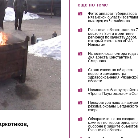
еще по теме
Фото: аппарат губернатора
Рязанской области возглав
выходец из Челябинска
Рязанская область заняла 7
место из 85-ти в рейтинге
регионов по качеству дорог,
который составило «РИА
Новости»
Исполнилось полтора года 
дня ареста Константина
Смирнова
Стало известно об аресте
первого замминистра
здравоохранения Рязанско
области
Начинается благоустройств
«Тропы Паустовского» в Со
Прокуратура нашла наруш
режима охраны Сегденского
озера
Облправительство создаст
комитет по территориально
аркотиков,
обороне и защите объектов
Рязанской области