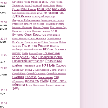
Кочетков
Игорь Морозов
Игорь
Игорь Путин
 21:06
Трубицын
Игорь Туровский
Игорь Яшин
Ирина
итет
Касимов
Канищево
КПРФ Рязань
Кусова
Константиново
асти
Касимовская городская Дума
ЛДПР Рязань
Лыбедский бульвар
Людмила Кибальникова
Министерство печати
 21:31
Рязанской области
Минлесхоз Рязанской области
а» на
Михаил Малахов
Михаил Пронин
Мост через Оку
авили
Олег
Николай Булаев
Николай Пилюгин
Олег Ковалев
Булеков
Олег Шишов
Ольга Чуляева
 22:34
Ольга Мишина
Петр Пыленок
мове
Подбелка
Поджоги машин
Пойма Павловки
Пойма
Политика Рязани
Поляны
трех рек
РГУ им. Есенина
Праймериз «Единой России»
Рязанская
РМПТС
РНПК
Роман Путин
 19:25
городская Дума
Рязанский кремль
Рязанский
Рязанский нефтезавод
вода
Рязань
район
Сасово
Рязанский цирк
 21:07
Северный обход
Семен Сазонов
Сергей Дудукин
Сергей Ежов
Сергей Сальников
Сергей Филимонов
осили
Скопин
Солотча
Спас-Клепики
ТРЦ
УМВД Рязанской
Трасса М5
«Премьер»
области
Шаукат Ахметов
Федор Провоторов
ЭРА
 23:13
нс»
 21:32
что