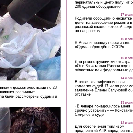
перинатальный центр получит 
200 единиц оборудования
17 июля
Родители сообщили о нехватке
денег на завершение ремонта в
рязанской школе, который веде
по нацпроекту
16 июля
В Рязани проведут фестиваль
«Сделано/рождён в СССР»
15 июля
Для реконструкции кинотеатра
«Октябрь» мэрия Рязани ждет
областных или федеральных де
14 июля
Высшая квалификационная
коллегия судей 17 июля рассмо
нными доказательствами по 28
заявление Елены Сапуновой об
ршивших различные
отставке
ела были рассмотрены судами и
13 июля
«В январе понадобилось меня
срочно устранить» — Констант
Смирнов в суде
12 июля
Для обеспечения топливом
предприятий АПК «предпринят