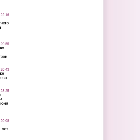
 22:16
тнего
м
 20:55
ния
трен
 20:43
ке
оево
 23:25
ы
и
июня
 20:08
 лет