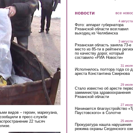
новости
все ново
4 августа
Фото: аппарат губернатора
Рязанской области возглавил
выходец из Челябинска
3 августа
Рязанская область заняла 73-е
место из 85-ти в рейтинге регио
по качеству дорог, который
составило «РИА Новости»
31 июля
Исполнилось полтора года со д
ареста Константина Смирнова
29 июля
Стало известно об аресте перво
замминистра здравоохранения
Рязанской области
27 июля
Начинается благоустройство «
ьми видов – героин, марихуана,
Паустовского» в Солотче
 сообщили в пресс-службе
аспространение 22 тысяч
25 июля
Прокуратура нашла нарушения
елизе.
режима охраны Сегденского озе