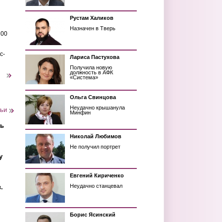
Рустам Халиков
Назначен в Тверь
200
с-
Лариса Пастухова
Получила новую
должность в АФК
следующая ›
«Система»
Ольга Свинцова
Неудачно крышанула
тьи
Минфин
ть
Николай Любимов
Не получил портрет
у
Евгений Кириченко
Неудачно станцевал
.
Борис Ясинский