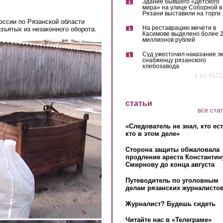
Здание бывшего «Детского
мира» на улице Соборной в
Рязани выставили на торги
оссии по Рязанской области
На реставрацию мечети в
зъятых из незаконного оборота.
Касимове выделено более 
миллионов рублей
Суд ужесточил наказание эк
снабженцу рязанского
хлебозавода
1 из 4121
статьи
все ста
«Следователь не знал, кто ес
кто в этом деле»
Сторона защиты обжаловала
продление ареста Константин
Смирнову до конца августа
Путеводитель по уголовным
делам рязанских журналистов
Журналист? Будешь сидеть
Читайте нас в «Телеграме»