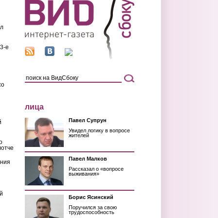
ил
3-е
со
лица
Павел Супрун
й
Увидел логику в вопросе
жителей
о
лотче
Павел Малков
ения
Рассказал о «вопросе
выживания»
й
Борис Ясинский
Поручился за свою
трудоспособность