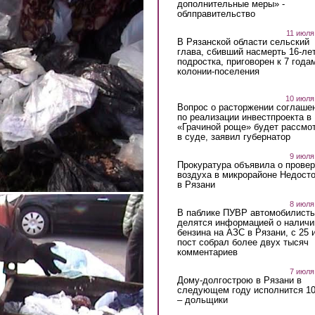
дополнительные меры» -
облправительство
11 июля
В Рязанской области сельский
глава, сбивший насмерть 16-ле
подростка, приговорен к 7 года
колонии-поселения
10 июля
Вопрос о расторжении соглаше
по реализации инвестпроекта в
«Грачиной роще» будет рассмо
в суде, заявил губернатор
9 июля
Прокуратура объявила о провер
воздуха в микрорайоне Недост
в Рязани
8 июля
В паблике ПУВР автомобилист
делятся информацией о наличи
бензина на АЗС в Рязани, с 25 
пост собрал более двух тысяч
комментариев
7 июля
Дому-долгострою в Рязани в
следующем году исполнится 10
– дольщики