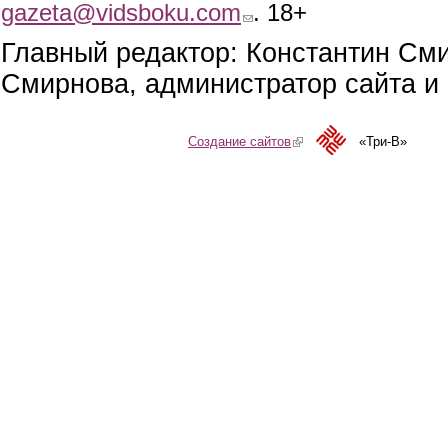
gazeta@vidsboku.com
(link sends e-mail)
. 18+
Главный редактор: Константин См
Смирнова, администратор сайта и 
Создание сайтов
(link is external)
«Три-В»