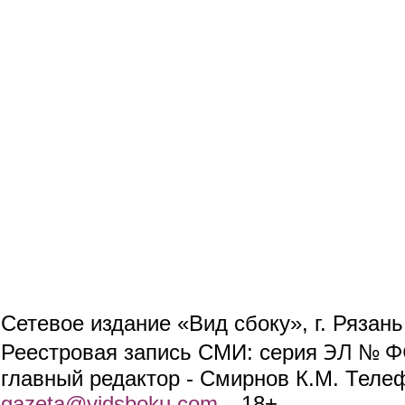
Сетевое издание «Вид сбоку», г. Рязан
ЭЛ № ФС
Реестровая запись СМИ: серия
главный редактор - Смирнов К.М. Телефо
gazeta@vidsboku.com
(link sends e-mail)
. 18+