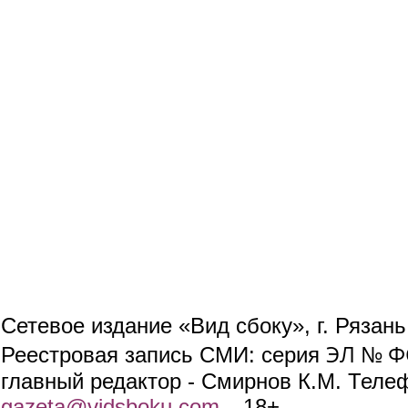
Сетевое издание «Вид сбоку», г. Рязан
ЭЛ № ФС
Реестровая запись СМИ: серия
главный редактор - Смирнов К.М. Телефо
gazeta@vidsboku.com
(link sends e-mail)
. 18+