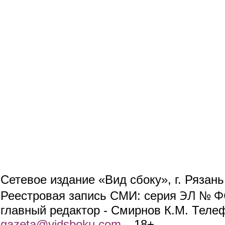
Сетевое издание «Вид сбоку», г. Рязан
ЭЛ № ФС
Реестровая запись СМИ: серия
главный редактор - Смирнов К.М. Телефо
gazeta@vidsboku.com
(link sends e-mail)
. 18+