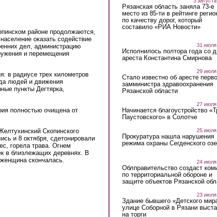
3 августа
Рязанская область заняла 73-е
место из 85-ти в рейтинге регио
по качеству дорог, который
составило «РИА Новости»
опинском районе продолжаются,
ink is external)
население оказать содействие
31 июля
ренних дел, администрацию
Исполнилось полтора года со д
ружения и перемещения
ареста Константина Смирнова
29 июля
я: в радиусе трех километров
Стало известно об аресте перво
ода людей и движения
замминистра здравоохранения
нные пункты Дегтярка,
Рязанской области
27 июля
ория полностью очищена от
Начинается благоустройство «
Паустовского» в Солотче
 Желтухинский Скопинского
25 июля
Прокуратура нашла нарушения
ись и 8 октября, сдетонировали
режима охраны Сегденского озе
ес, горела трава. Огнем
ек в близлежащих деревнях. В
 женщина скончалась.
24 июля
Облправительство создаст ком
по территориальной обороне и
защите объектов Рязанской обл
23 июля
Здание бывшего «Детского мир
улице Соборной в Рязани выст
на торги