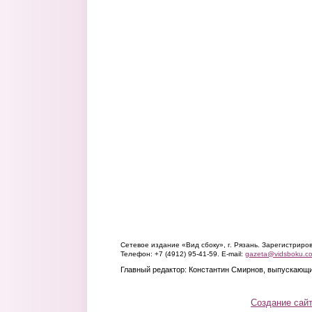
Сетевое издание «Вид сбоку», г. Рязань. Зарегистрир
Телефон: +7 (4912) 95-41-59. E-mail:
gazeta@vidsboku.c
Главный редактор: Константин Смирнов, выпускающи
Создание сай