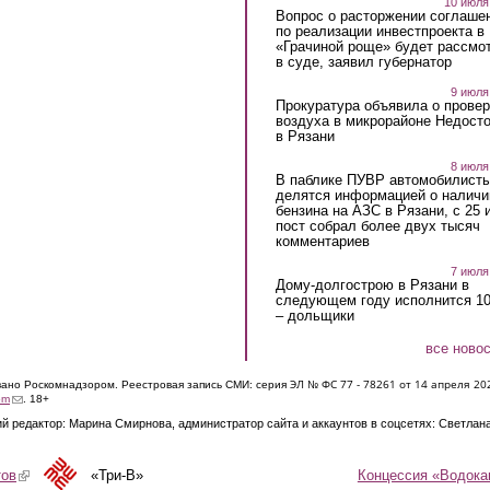
10 июля
Вопрос о расторжении соглаше
по реализации инвестпроекта в
«Грачиной роще» будет рассмо
в суде, заявил губернатор
9 июля
Прокуратура объявила о провер
воздуха в микрорайоне Недост
в Рязани
8 июля
В паблике ПУВР автомобилист
делятся информацией о наличи
бензина на АЗС в Рязани, с 25 
пост собрал более двух тысяч
комментариев
7 июля
Дому-долгострою в Рязани в
следующем году исполнится 10
– дольщики
все ново
ЭЛ № ФС 77 - 7826
1 от 14 апреля 20
овано Роскомнадзором. Реестровая запись СМИ: серия
(link sends e-mail)
om
. 18+
й редактор: Марина Смирнова, администратор сайта и аккаунтов в соцсетях: Светлан
Концессия «Водока
тов
(link is external)
«Три-В»