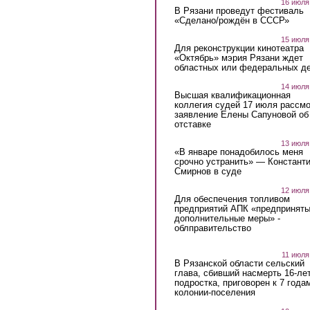
16 июля
В Рязани проведут фестиваль
«Сделано/рождён в СССР»
15 июля
Для реконструкции кинотеатра
«Октябрь» мэрия Рязани ждет
областных или федеральных де
14 июля
Высшая квалификационная
коллегия судей 17 июля рассмо
заявление Елены Сапуновой об
отставке
13 июля
«В январе понадобилось меня
срочно устранить» — Констант
Смирнов в суде
12 июля
Для обеспечения топливом
предприятий АПК «предпринят
дополнительные меры» -
облправительство
11 июля
В Рязанской области сельский
глава, сбивший насмерть 16-ле
подростка, приговорен к 7 года
колонии-поселения