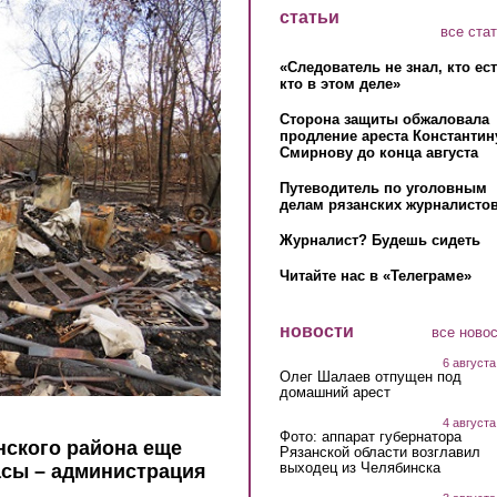
статьи
все ста
«Следователь не знал, кто ес
кто в этом деле»
Сторона защиты обжаловала
продление ареста Константин
Смирнову до конца августа
Путеводитель по уголовным
делам рязанских журналистов
Журналист? Будешь сидеть
Читайте нас в «Телеграме»
новости
все ново
6 августа
Олег Шалаев отпущен под
домашний арест
4 августа
Фото: аппарат губернатора
нского района еще
Рязанской области возглавил
выходец из Челябинска
асы – администрация