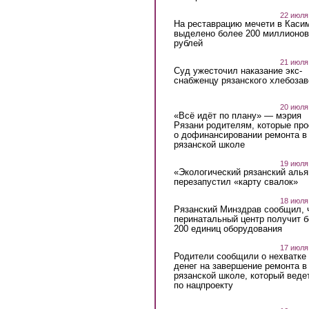
22 июля
На реставрацию мечети в Каси
выделено более 200 миллионов
рублей
21 июля
Суд ужесточил наказание экс-
снабженцу рязанского хлебоза
20 июля
«Всё идёт по плану» — мэрия
Рязани родителям, которые пр
о дофинансировании ремонта в
рязанской школе
19 июля
«Экологический рязанский алья
перезапустил «карту свалок»
18 июля
Рязанский Минздрав сообщил, 
перинатальный центр получит 
200 единиц оборудования
17 июля
Родители сообщили о нехватке
денег на завершение ремонта в
рязанской школе, который веде
по нацпроекту