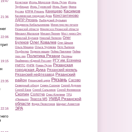
 19:47
Кочетков
Игорь Морозов
Игорь
Игорь Путин
Трубицын
Игорь Туровский
Игорь Яшин
Ирина
Касимов
Канищево
КПРФ Рязань
Кусова
Константиново
Касимовская городская Дума
 21:36
ЛДПР Рязань
Лыбедский бульвар
Людмила Кибальникова
Министерство печати
нег
Рязанской области
Минлесхоз Рязанской области
Михаил Малахов
Михаил Пронин
Мост через Оку
 22:06
Олег
Николай Булаев
Николай Пилюгин
Олег Ковалев
Булеков
Олег Шишов
трит
Ольга Чуляева
Ольга Мишина
Петр Пыленок
Подбелка
Поджоги машин
Пойма Павловки
Пойма
Политика Рязани
Поляны
трех рек
РГУ им. Есенина
Праймериз «Единой России»
 19:15
Рязанская
РМПТС
РНПК
Роман Путин
ин
городская Дума
Рязанский кремль
Рязанский
Рязанский нефтезавод
Рязань
район
Сасово
Рязанский цирк
 23:35
Северный обход
Семен Сазонов
Сергей Дудукин
ы
Сергей Ежов
Сергей Сальников
Сергей Филимонов
Скопин
Солотча
Спас-Клепики
ТРЦ
УМВД Рязанской
Трасса М5
«Премьер»
области
Шаукат Ахметов
Федор Провоторов
ЭРА
 22:16
тнего
м