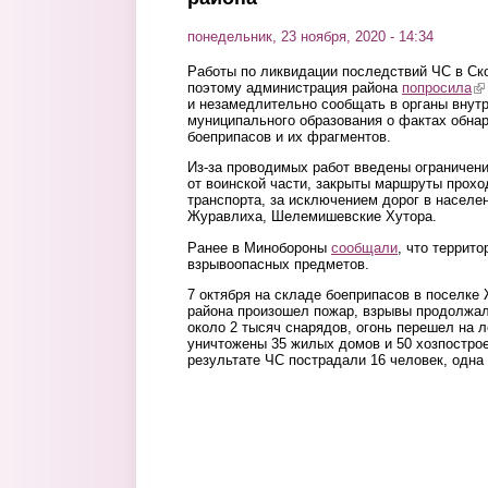
понедельник, 23 ноября, 2020 - 14:34
Работы по ликвидации последствий ЧС в Ск
поэтому администрация района
попросила
(l
и незамедлительно сообщать в органы внут
муниципального образования о фактах обна
боеприпасов и их фрагментов.
Из-за проводимых работ введены ограничени
от воинской части, закрыты маршруты прох
транспорта, за исключением дорог в населе
Журавлиха, Шелемишевские Хутора.
Ранее в Минобороны
сообщали
, что террит
взрывоопасных предметов.
7 октября на складе боеприпасов в поселке
района произошел пожар, взрывы продолжал
около 2 тысяч снарядов, огонь перешел на л
уничтожены 35 жилых домов и 50 хозпостро
результате ЧС пострадали 16 человек, одна