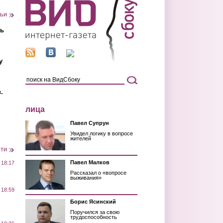
тьи
ть
у
.
лица
Павел Супрун
Увидел логику в вопросе
жителей
сти
Павел Малков
 18:17
Рассказал о «вопросе
выживания»
 18:59
Борис Ясинский
Поручился за свою
трудоспособность