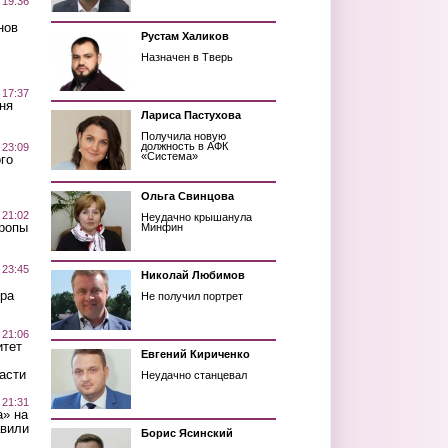
 19:36
нов
Рустам Халиков
Назначен в Тверь
 17:37
ня
Лариса Пастухова
Получила новую
должность в АФК
 23:09
«Система»
го
Ольга Свинцова
 21:02
Неудачно крышанула
Тропы
Минфин
 23:45
Николай Любимов
ра
Не получил портрет
 21:06
итет
Евгений Кириченко
асти
Неудачно станцевал
 21:31
а» на
авили
Борис Ясинский