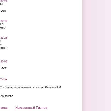
 20:55
ния
трен
 20:43
ке
оево
 23:25
ы
и
июня
 20:08
 лет
сти
20 г.
Учредитель, главный редактор - Смирнов К.М.
а Чудакова.
нала»
Неизвестный Павлов