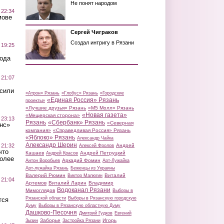
Не понят народом
 22:34
мове
Сергей Чиграков
Создал интригу в Рязани
 19:25
вода
 21:07
осили
«Атрон» Рязань
«Глобус» Рязань
«Городские
«Единая Россия» Рязань
проекты»
«Лучшие друзья» Рязань
«М5 Молл» Рязань
«Новая газета»
«Мещерская сторона»
 23:13
Рязань
«Сбербанк» Рязань
«Северная
нс»
компания»
«Справедливая Россия» Рязань
«Яблоко» Рязань
Александр Чайка
Александр Шерин
 21:32
Андрей
Алексей Фролов
что
Кашаев
Андрей Петруцкий
Андрей Красов
более
Аркадий Фомин
Антон Воробьев
Арт-Лужайка
Арт-лужайка Рязань
Беженцы из Украины
Валерий Рюмин
Виталий
Виктор Малюгин
 21:04
Артемов
Виталий Ларин
Владимир
Водоканал Рязани
Мимоглядов
Выборы в
Рязанской области
Выборы в Рязанскую городскую
тся
Думу
Выборы в Рязанскую областную Думу
Дашково-Песочня
Дмитрий Гудков
Евгений
Заборье
Игорь
Зызин
Застройка Рязани