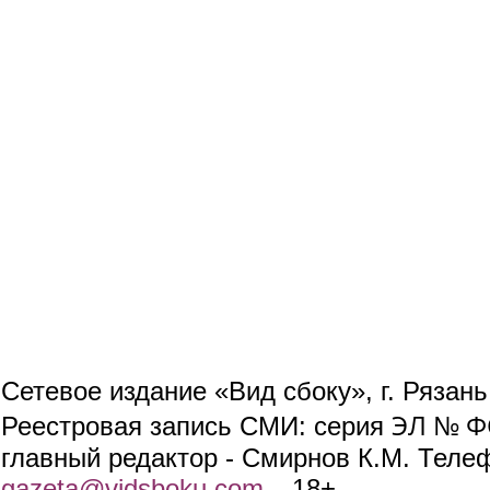
Сетевое издание «Вид сбоку», г. Рязан
ЭЛ № ФС
Реестровая запись СМИ: серия
главный редактор - Смирнов К.М. Телефо
gazeta@vidsboku.com
(link sends e-mail)
. 18+