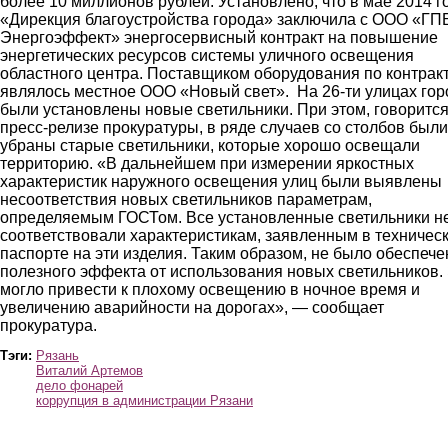
более 10 миллионов рублей. Установлено, что в мае 2014 г
«Дирекция благоустройства города» заключила с ООО «ГП
Энергоэффект» энергосервисный контракт на повышение
энергетических ресурсов системы уличного освещения
областного центра. Поставщиком оборудования по контрак
являлось местное ООО «Новый свет». На 26-ти улицах гор
были установлены новые светильники. При этом, говорится
пресс-релизе прокуратуры, в ряде случаев со столбов были
убраны старые светильники, которые хорошо освещали
территорию. «В дальнейшем при измерении яркостных
характеристик наружного освещения улиц были выявлены
несоответствия новых светильников параметрам,
определяемым ГОСТом. Все установленные светильники н
соответствовали характеристикам, заявленным в техничес
паспорте на эти изделия. Таким образом, не было обеспече
полезного эффекта от использования новых светильников.
могло привести к плохому освещению в ночное время и
увеличению аварийности на дорогах», — сообщает
прокуратура.
Тэги:
Рязань
Виталий Артемов
дело фонарей
коррупция в администрации Рязани