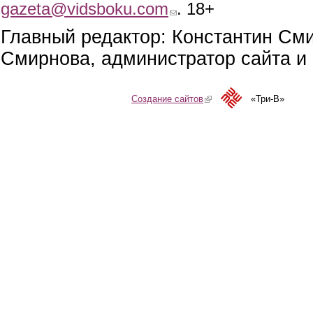
gazeta@vidsboku.com
(link sends e-mail)
. 18+
Главный редактор: Константин См
Смирнова, администратор сайта и 
Создание сайтов
(link is external)
«Три-В»