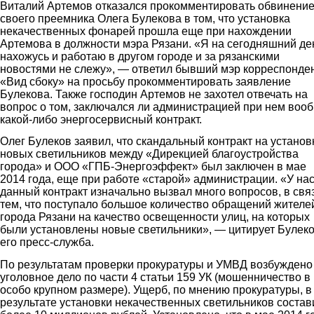
Виталий Артемов отказался прокомментировать обвинени
своего преемника Олега Булекова в том, что установка
некачественных фонарей прошла еще при нахождении
Артемова в должности мэра Рязани. «Я на сегодняшний де
нахожусь и работаю в другом городе и за рязанскими
новостями не слежу», — ответил бывший мэр корреспонде
«Вид сбоку» на просьбу прокомментировать заявление
Булекова. Также господин Артемов не захотел отвечать на
вопрос о том, заключался ли администрацией при нем воо
какой-либо энергосервисный контракт.
Олег Булеков заявил, что скандальный контракт на установ
новых светильников между «Дирекцией благоустройства
города» и ООО «ГПБ-Энергоэффект» был заключен в мае
2014 года, еще при работе «старой» администрации. «У на
данный контракт изначально вызвал много вопросов, в связ
тем, что поступало большое количество обращений жителе
города Рязани на качество освещенности улиц, на которых
были установлены новые светильники», — цитирует Булек
его пресс-служба.
По результатам проверки прокуратуры и УМВД возбуждено
уголовное дело по части 4 статьи 159 УК (мошенничество в
особо крупном размере). Ущерб, по мнению прокуратуры, в
результате установки некачественных светильников состав