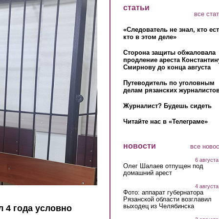
статьи
все ста
«Следователь не знал, кто ес
кто в этом деле»
Сторона защиты обжаловала
продление ареста Константин
Смирнову до конца августа
Путеводитель по уголовным
делам рязанских журналистов
Журналист? Будешь сидеть
Читайте нас в «Телеграме»
новости
все ново
6 августа
Олег Шалаев отпущен под
домашний арест
4 августа
Фото: аппарат губернатора
Рязанской области возглавил
выходец из Челябинска
 4 года условно