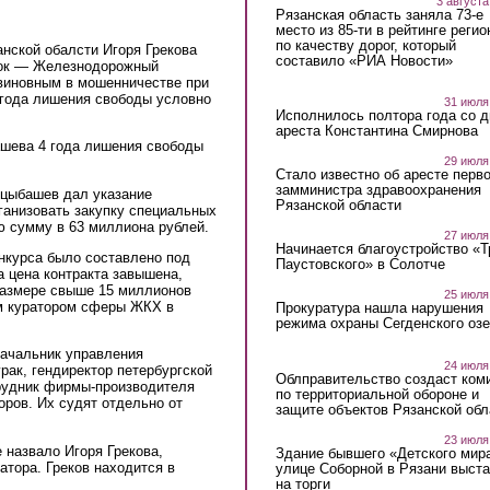
3 августа
Рязанская область заняла 73-е
место из 85-ти в рейтинге регио
по качеству дорог, который
анской обалсти Игоря Грекова
составило «РИА Новости»
ок — Железнодорожный
 виновным в мошенничестве при
 года лишения свободы условно
31 июля
Исполнилось полтора года со д
ареста Константина Смирнова
шева 4 года лишения свободы
29 июля
Стало известно об аресте перво
замминистра здравоохранения
рцыбашев дал указание
Рязанской области
ганизовать закупку специальных
 сумму в 63 миллиона рублей.
27 июля
Начинается благоустройство «
нкурса было составлено под
Паустовского» в Солотче
 цена контракта завышена,
размере свыше 15 миллионов
25 июля
м куратором сферы ЖКХ в
Прокуратура нашла нарушения
режима охраны Сегденского озе
начальник управления
24 июля
ак, гендиректор петербургской
Облправительство создаст ком
рудник фирмы-производителя
по территориальной обороне и
ров. Их судят отдельно от
защите объектов Рязанской обл
23 июля
 назвало Игоря Грекова,
Здание бывшего «Детского мир
атора. Греков находится в
улице Соборной в Рязани выст
на торги