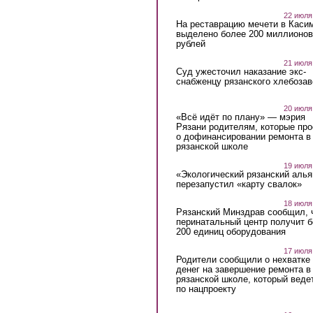
22 июля
На реставрацию мечети в Каси
выделено более 200 миллионов
рублей
21 июля
Суд ужесточил наказание экс-
снабженцу рязанского хлебоза
20 июля
«Всё идёт по плану» — мэрия
Рязани родителям, которые пр
о дофинансировании ремонта в
рязанской школе
19 июля
«Экологический рязанский алья
перезапустил «карту свалок»
18 июля
Рязанский Минздрав сообщил, 
перинатальный центр получит 
200 единиц оборудования
17 июля
Родители сообщили о нехватке
денег на завершение ремонта в
рязанской школе, который веде
по нацпроекту