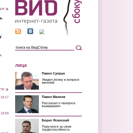
тьи
ть
у
.
лица
Павел Супрун
Увидел логику в вопросе
жителей
сти
Павел Малков
 18:17
Рассказал о «вопросе
выживания»
 18:59
Борис Ясинский
Поручился за свою
трудоспособность