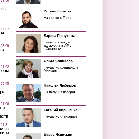
 19:36
нов
Рустам Халиков
Назначен в Тверь
 17:37
ня
Лариса Пастухова
Получила новую
должность в АФК
 23:09
«Система»
го
Ольга Свинцова
 21:02
Неудачно крышанула
Тропы
Минфин
 23:45
Николай Любимов
ра
Не получил портрет
 21:06
итет
Евгений Кириченко
асти
Неудачно станцевал
 21:31
а» на
авили
Борис Ясинский