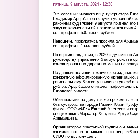
пятница, 9 августа, 2024 - 12:36
Экс-советник бывшего вице-губернатора Ряз
Владимир Арцыбашев получил условный ср
районный суд Рязани 9 августа признал его
закупке коммунальной техники и назначил 4
со штрафом в 500 тысяч рублей.
Напомним, прокуратура просила для Арцыба
со штрафом в 1 миллион рублей.
По версии следствия, в 2020 году именно А
руководству управления благоустройства ор
комбинированных дорожных машин на общую
По данным полиции, техническое задание ко
конкретную аффилированную организацию, а
региональному бюджету причинен ущерб в 
рублей. Арцыбашев считался неформальны
Рязанской области.
Обвиняемыми по делу так же проходят экс-
благоустройства города Рязани Юрий Фурфур
фирмы ООО «ФГК» Евгений Алексеев и сот
спецтехники «Меркатор Холдинг» Артур Сидо
Арцыбашева.
Организатором преступной группы обвинение
занимавшего на тот момент пост вице-губерн
СИЗО по другому делу.