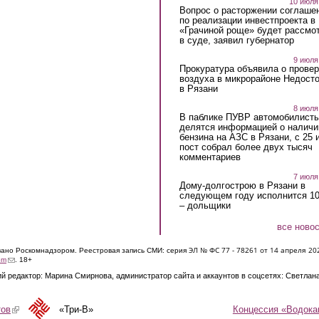
10 июля
Вопрос о расторжении соглаше
по реализации инвестпроекта в
«Грачиной роще» будет рассмо
в суде, заявил губернатор
9 июля
Прокуратура объявила о провер
воздуха в микрорайоне Недост
в Рязани
8 июля
В паблике ПУВР автомобилист
делятся информацией о наличи
бензина на АЗС в Рязани, с 25 
пост собрал более двух тысяч
комментариев
7 июля
Дому-долгострою в Рязани в
следующем году исполнится 10
– дольщики
все ново
ЭЛ № ФС 77 - 7826
1 от 14 апреля 20
овано Роскомнадзором. Реестровая запись СМИ: серия
(link sends e-mail)
om
. 18+
й редактор: Марина Смирнова, администратор сайта и аккаунтов в соцсетях: Светлан
Концессия «Водока
тов
(link is external)
«Три-В»