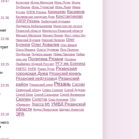
 19:47
Кочетков
Игорь Морозов
Игорь
Игорь Путин
Трубицын
Игорь Туровский
Игорь Яшин
Ирина
Касимов
Канищево
КПРФ Рязань
Кусова
Константиново
Касимовская городская Дума
 21:36
ЛДПР Рязань
Лыбедский бульвар
Людмила Кибальникова
Министерство печати
нег
Рязанской области
Минлесхоз Рязанской области
Михаил Малахов
Михаил Пронин
Мост через Оку
 22:06
Олег
Николай Булаев
Николай Пилюгин
Олег Ковалев
Булеков
Олег Шишов
трит
Ольга Чуляева
Ольга Мишина
Петр Пыленок
Подбелка
Поджоги машин
Пойма Павловки
Пойма
Политика Рязани
Поляны
трех рек
РГУ им. Есенина
Праймериз «Единой России»
 19:15
Рязанская
РМПТС
РНПК
Роман Путин
ин
городская Дума
Рязанский кремль
Рязанский
Рязанский нефтезавод
Рязань
район
Сасово
Рязанский цирк
 23:35
Северный обход
Семен Сазонов
Сергей Дудукин
ы
Сергей Ежов
Сергей Сальников
Сергей Филимонов
Скопин
Солотча
Спас-Клепики
ТРЦ
УМВД Рязанской
Трасса М5
«Премьер»
области
Шаукат Ахметов
Федор Провоторов
ЭРА
 22:16
тнего
м