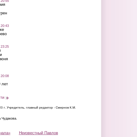
 20:55
ния
трен
 20:43
ке
оево
 23:25
ы
и
июня
 20:08
 лет
сти
20 г.
Учредитель, главный редактор - Смирнов К.М.
а Чудакова.
нала»
Неизвестный Павлов