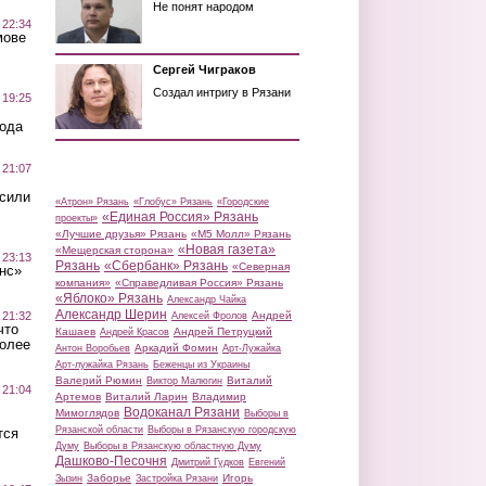
Не понят народом
 22:34
мове
Сергей Чиграков
Создал интригу в Рязани
 19:25
вода
 21:07
осили
«Атрон» Рязань
«Глобус» Рязань
«Городские
«Единая Россия» Рязань
проекты»
«Лучшие друзья» Рязань
«М5 Молл» Рязань
«Новая газета»
«Мещерская сторона»
 23:13
Рязань
«Сбербанк» Рязань
«Северная
нс»
компания»
«Справедливая Россия» Рязань
«Яблоко» Рязань
Александр Чайка
Александр Шерин
 21:32
Андрей
Алексей Фролов
что
Кашаев
Андрей Петруцкий
Андрей Красов
более
Аркадий Фомин
Антон Воробьев
Арт-Лужайка
Арт-лужайка Рязань
Беженцы из Украины
Валерий Рюмин
Виталий
Виктор Малюгин
 21:04
Артемов
Виталий Ларин
Владимир
Водоканал Рязани
Мимоглядов
Выборы в
Рязанской области
Выборы в Рязанскую городскую
тся
Думу
Выборы в Рязанскую областную Думу
Дашково-Песочня
Дмитрий Гудков
Евгений
Заборье
Игорь
Зызин
Застройка Рязани