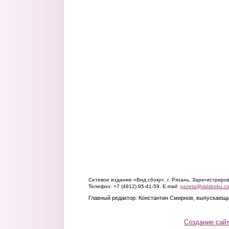
Сетевое издание «Вид сбоку», г. Рязань. Зарегистрир
Телефон: +7 (4912) 95-41-59. E-mail:
gazeta@vidsboku.c
Главный редактор: Константин Смирнов, выпускающи
Создание сай