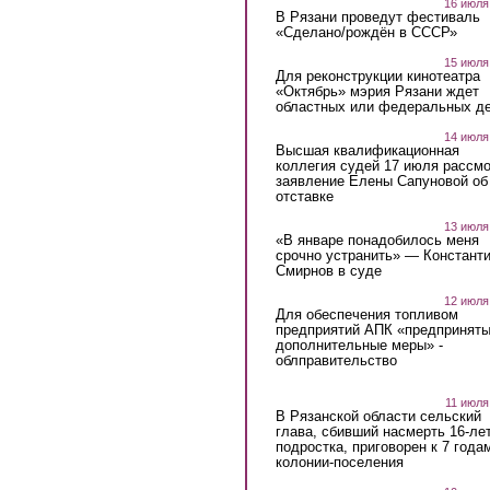
16 июля
В Рязани проведут фестиваль
«Сделано/рождён в СССР»
15 июля
Для реконструкции кинотеатра
«Октябрь» мэрия Рязани ждет
областных или федеральных де
14 июля
Высшая квалификационная
коллегия судей 17 июля рассмо
заявление Елены Сапуновой об
отставке
13 июля
«В январе понадобилось меня
срочно устранить» — Констант
Смирнов в суде
12 июля
Для обеспечения топливом
предприятий АПК «предпринят
дополнительные меры» -
облправительство
11 июля
В Рязанской области сельский
глава, сбивший насмерть 16-ле
подростка, приговорен к 7 года
колонии-поселения