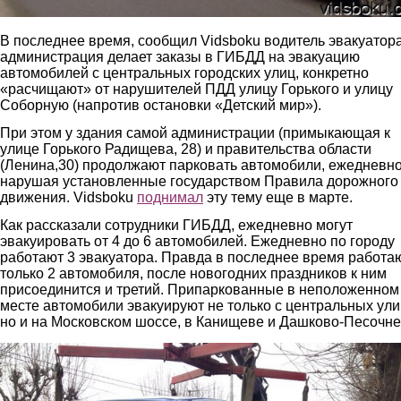
В последнее время, сообщил Vidsboku водитель эвакуатора
администрация делает заказы в ГИБДД на эвакуацию
автомобилей с центральных городских улиц, конкретно
«расчищают» от нарушителей ПДД улицу Горького и улицу
Соборную (напротив остановки «Детский мир»).
При этом у здания самой администрации (примыкающая к
улице Горького Радищева, 28) и правительства области
(Ленина,30) продолжают парковать автомобили, ежедневн
нарушая установленные государством Правила дорожного
движения. Vidsboku
поднимал
эту тему еще в марте.
Как рассказали сотрудники ГИБДД, ежедневно могут
эвакуировать от 4 до 6 автомобилей. Ежедневно по городу
работают 3 эвакуатора. Правда в последнее время работа
только 2 автомобиля, после новогодних праздников к ним
присоединится и третий. Припаркованные в неположенном
месте автомобили эвакуируют не только с центральных ули
но и на Московском шоссе, в Канищеве и Дашково-Песочне
3.jpg