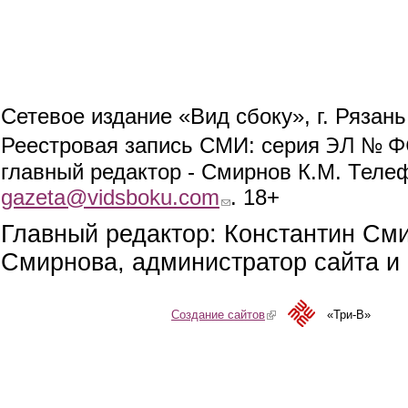
Сетевое издание «Вид сбоку», г. Рязан
ЭЛ № ФС
Реестровая запись СМИ: серия
главный редактор - Смирнов К.М. Телефо
gazeta@vidsboku.com
(link sends e-mail)
. 18+
Главный редактор: Константин См
Смирнова, администратор сайта и 
Создание сайтов
(link is external)
«Три-В»