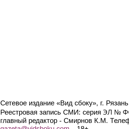
Сетевое издание «Вид сбоку», г. Рязан
ЭЛ № ФС
Реестровая запись СМИ: серия
главный редактор - Смирнов К.М. Телефо
gazeta@vidsboku.com
(link sends e-mail)
. 18+