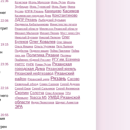
 21:36
Кочетков
Игорь Морозов
Игорь
Игорь Путин
Трубицын
Игорь Туровский
Игорь Яшин
Ирина
Касимов
Канищево
КПРФ Рязань
Кусова
нег
Константиново
Касимовская городская Дума
ЛДПР Рязань
Лыбедский бульвар
 22:06
Людмила Кибальникова
Министерство печати
трит
Рязанской области
Минлесхоз Рязанской области
Михаил Малахов
Михаил Пронин
Мост через Оку
Олег
Николай Булаев
Николай Пилюгин
Олег Ковалев
Булеков
Олег Шишов
 19:15
Ольга Чуляева
Ольга Мишина
Петр Пыленок
Подбелка
Поджоги машин
Пойма Павловки
Пойма
ин
Политика Рязани
Поляны
трех рек
РГУ им. Есенина
Праймериз «Единой России»
Рязанская
 23:35
РМПТС
РНПК
Роман Путин
городская Дума
Рязанский кремль
ы
Рязанский
Рязанский нефтезавод
Рязань
район
Сасово
Рязанский цирк
Северный обход
Семен Сазонов
Сергей Дудукин
 22:16
Сергей Ежов
Сергей Сальников
Сергей Филимонов
Скопин
Солотча
Спас-Клепики
ТРЦ
тнего
УМВД Рязанской
Трасса М5
«Премьер»
м
области
Шаукат Ахметов
Федор Провоторов
ЭРА
 20:55
ния
трен