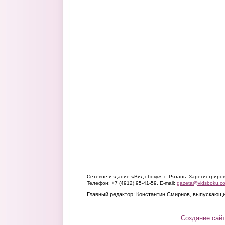
Сетевое издание «Вид сбоку», г. Рязань. Зарегистрир
Телефон: +7 (4912) 95-41-59. E-mail:
gazeta@vidsboku.c
Главный редактор: Константин Смирнов, выпускающи
Создание сай