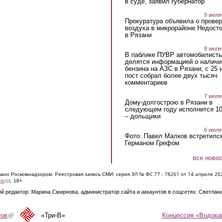
в суде, заявил губернатор
9 июля
Прокуратура объявила о провер
воздуха в микрорайоне Недост
в Рязани
8 июля
В паблике ПУВР автомобилист
делятся информацией о наличи
бензина на АЗС в Рязани, с 25 
пост собрал более двух тысяч
комментариев
7 июля
Дому-долгострою в Рязани в
следующем году исполнится 10
– дольщики
6 июля
Фото: Павел Малков встретился
Германом Грефом
все ново
ЭЛ № ФС 77 - 7826
1 от 14 апреля 20
овано Роскомнадзором. Реестровая запись СМИ: серия
(link sends e-mail)
om
. 18+
й редактор: Марина Смирнова, администратор сайта и аккаунтов в соцсетях: Светлан
Концессия «Водока
тов
(link is external)
«Три-В»