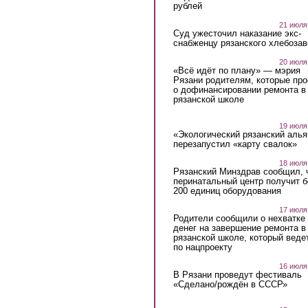
рублей
21 июля
Суд ужесточил наказание экс-
снабженцу рязанского хлебоза
20 июля
«Всё идёт по плану» — мэрия
Рязани родителям, которые пр
о дофинансировании ремонта в
рязанской школе
19 июля
«Экологический рязанский алья
перезапустил «карту свалок»
18 июля
Рязанский Минздрав сообщил, 
перинатальный центр получит 
200 единиц оборудования
17 июля
Родители сообщили о нехватке
денег на завершение ремонта в
рязанской школе, который веде
по нацпроекту
16 июля
В Рязани проведут фестиваль
«Сделано/рождён в СССР»