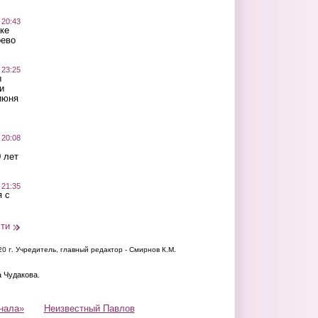
 20:43
ке
оево
 23:25
ы
и
июня
 20:08
 лет
 21:35
 с
сти
20 г.
Учредитель, главный редактор - Смирнов К.М.
а Чудакова.
нала»
Неизвестный Павлов