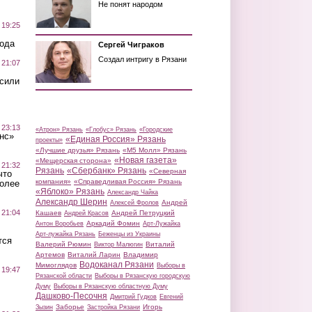
Не понят народом
 19:25
вода
Сергей Чиграков
Создал интригу в Рязани
 21:07
осили
 23:13
«Атрон» Рязань
«Глобус» Рязань
«Городские
нс»
«Единая Россия» Рязань
проекты»
«Лучшие друзья» Рязань
«М5 Молл» Рязань
«Новая газета»
«Мещерская сторона»
 21:32
Рязань
«Сбербанк» Рязань
«Северная
что
компания»
«Справедливая Россия» Рязань
более
«Яблоко» Рязань
Александр Чайка
Александр Шерин
Андрей
Алексей Фролов
 21:04
Кашаев
Андрей Петруцкий
Андрей Красов
Аркадий Фомин
Антон Воробьев
Арт-Лужайка
Арт-лужайка Рязань
Беженцы из Украины
тся
Валерий Рюмин
Виталий
Виктор Малюгин
Артемов
Виталий Ларин
Владимир
Водоканал Рязани
Мимоглядов
Выборы в
 19:47
Рязанской области
Выборы в Рязанскую городскую
Думу
Выборы в Рязанскую областную Думу
Дашково-Песочня
Дмитрий Гудков
Евгений
Заборье
Игорь
Зызин
Застройка Рязани