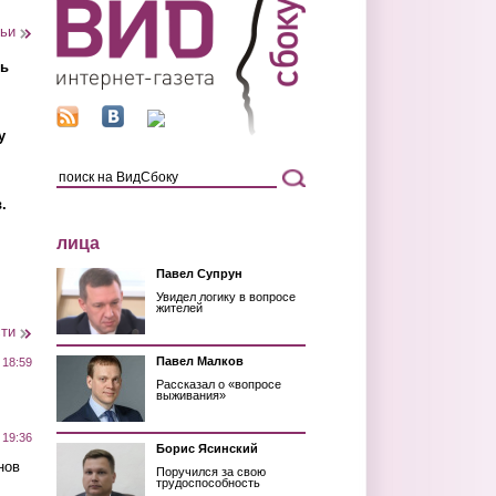
тьи
ть
у
.
лица
Павел Супрун
Увидел логику в вопросе
жителей
сти
Павел Малков
 18:59
Рассказал о «вопросе
выживания»
 19:36
Борис Ясинский
нов
Поручился за свою
трудоспособность