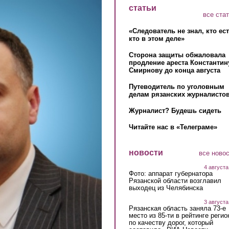
статьи
все ста
«Следователь не знал, кто ес
кто в этом деле»
Сторона защиты обжаловала
продление ареста Константин
Смирнову до конца августа
Путеводитель по уголовным
делам рязанских журналистов
Журналист? Будешь сидеть
Читайте нас в «Телеграме»
новости
все ново
4 августа
Фото: аппарат губернатора
Рязанской области возглавил
выходец из Челябинска
3 августа
Рязанская область заняла 73-е
место из 85-ти в рейтинге регио
по качеству дорог, который