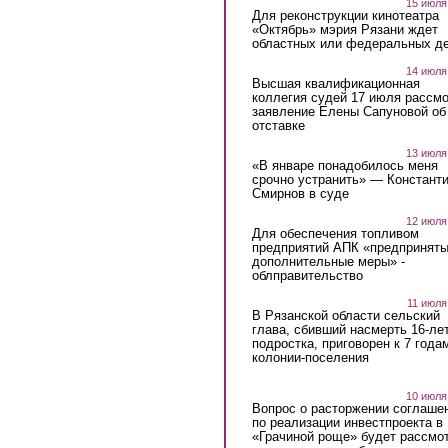
15 июля
Для реконструкции кинотеатра
«Октябрь» мэрия Рязани ждет
областных или федеральных де
14 июля
Высшая квалификационная
коллегия судей 17 июля рассмо
заявление Елены Сапуновой об
отставке
13 июля
«В январе понадобилось меня
срочно устранить» — Констант
Смирнов в суде
12 июля
Для обеспечения топливом
предприятий АПК «предпринят
дополнительные меры» -
облправительство
11 июля
В Рязанской области сельский
глава, сбивший насмерть 16-ле
подростка, приговорен к 7 года
колонии-поселения
10 июля
Вопрос о расторжении соглаше
по реализации инвестпроекта в
«Грачиной роще» будет рассмо