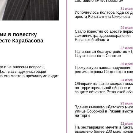
составило «РИА Новости»
31 июля
Исполнилось полтора года со д
ареста Константина Смирнова
29 июля
Стало известно об аресте перво
ии в повестку
замминистра здравоохранения
Рязанской области
месте Карабасова
27 июля
Начинается благоустройство «
Паустовского» в Солотче
25 июля
ак и не внесены вопросы,
Прокуратура нашла нарушения
И.о. главы администрации
режима охраны Сегденского озе
на его месте в президиуме сидит
24 июля
Облправительство создаст ком
по территориальной обороне и
ernal)
защите объектов Рязанской обл
23 июля
Здание бывшего «Детского мир
улице Соборной в Рязани выст
на торги
22 июля
На реставрацию мечети в Каси
выделено более 200 миллионов