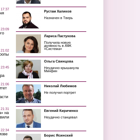
 17:37
Рустам Халиков
ня
Назначен в Тверь
 23:09
го
Лариса Пастухова
Получила новую
должность в АФК
«Система»
 21:02
Тропы
Ольга Свинцова
 23:45
Неудачно крышанула
Минфин
ра
 21:06
Николай Любимов
итет
Не получил портрет
асти
 21:31
Евгений Кириченко
а» на
авили
Неудачно станцевал
 22:34
мове
Борис Ясинский