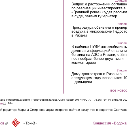
10 июля
Вопрос о расторжении соглаше
по реализации инвестпроекта в
«Грачиной роще» будет рассмо
в суде, заявил губернатор
9 июля
Прокуратура объявила о провер
воздуха в микрорайоне Недост
в Рязани
8 июля
В паблике ПУВР автомобилист
делятся информацией о наличи
бензина на АЗС в Рязани, с 25 
пост собрал более двух тысяч
комментариев
7 июля
Дому-долгострою в Рязани в
следующем году исполнится 10
– дольщики
все ново
ЭЛ № ФС 77 - 7826
1 от 14 апреля 20
овано Роскомнадзором. Реестровая запись СМИ: серия
(link sends e-mail)
om
. 18+
й редактор: Марина Смирнова, администратор сайта и аккаунтов в соцсетях: Светлан
Концессия «Водока
тов
(link is external)
«Три-В»