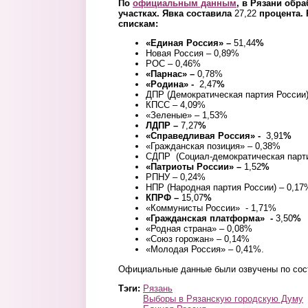
По
официальным данным
, в Рязани обр
участках. Явка составила
27,22
процента.
спискам:
«Единая Россия» –
51,44
%
Новая Россия – 0,89%
РОС – 0,46%
«Парнас» –
0,78%
«Родина» -
2,47
%
ДПР (Демократическая партия России)
КПСС – 4,09%
«Зеленые» – 1,53%
ЛДПР –
7,27
%
«Справедливая Россия» -
3,91
%
«Гражданская позиция» – 0,38%
СДПР (Социал-демократическая парти
«Патриоты России» –
1,52
%
РПНУ – 0,24%
НПР (Народная партия России) – 0,17
КПРФ –
15,07
%
«Коммунисты России» - 1,71%
«Гражданская платформа» -
3,50
%
«Родная страна» – 0,08%
«Союз горожан» – 0,14%
«Молодая Россия» – 0,41%.
Официальные данные были озвучены по сост
Тэги:
Рязань
Выборы в Рязанскую городскую Думу