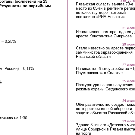
3 августа
аботаны бюллетени на 29
Рязанская область заняла 73-е
 Результаты по партийным
место из 85-ти в рейтинге регио
по качеству дорог, который
составило «РИА Новости»
31 июля
Исполнилось полтора года со д
ареста Константина Смирнова
 – 0,25%
29 июля
Стало известно об аресте перво
замминистра здравоохранения
Рязанской области
27 июля
Начинается благоустройство «
я России) – 0,11%
Паустовского» в Солотче
25 июля
%
Прокуратура нашла нарушения
режима охраны Сегденского озе
24 июля
Облправительство создаст ком
по территориальной обороне и
защите объектов Рязанской обл
оянию на 1:30.
23 июля
Здание бывшего «Детского мир
улице Соборной в Рязани выст
на торги