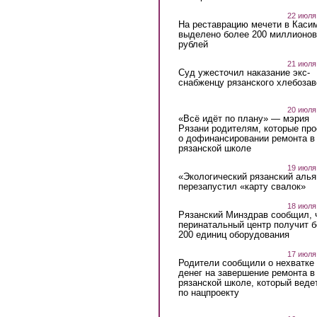
22 июля
На реставрацию мечети в Каси
выделено более 200 миллионов
рублей
21 июля
Суд ужесточил наказание экс-
снабженцу рязанского хлебоза
20 июля
«Всё идёт по плану» — мэрия
Рязани родителям, которые пр
о дофинансировании ремонта в
рязанской школе
19 июля
«Экологический рязанский алья
перезапустил «карту свалок»
18 июля
Рязанский Минздрав сообщил, 
перинатальный центр получит 
200 единиц оборудования
17 июля
Родители сообщили о нехватке
денег на завершение ремонта в
рязанской школе, который веде
по нацпроекту