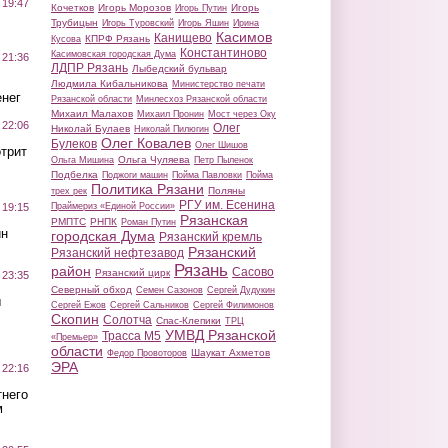
 19:47
Кочетков
Игорь Морозов
Игорь
Игорь Путин
Трубицын
Игорь Туровский
Игорь Яшин
Ирина
Касимов
Канищево
КПРФ Рязань
Кусова
Константиново
Касимовская городская Дума
 21:36
ЛДПР Рязань
Лыбедский бульвар
Людмила Кибальникова
Министерство печати
нег
Рязанской области
Минлесхоз Рязанской области
Михаил Малахов
Михаил Пронин
Мост через Оку
 22:06
Олег
Николай Булаев
Николай Пилюгин
Олег Ковалев
Булеков
Олег Шишов
трит
Ольга Чуляева
Ольга Мишина
Петр Пыленок
Подбелка
Поджоги машин
Пойма Павловки
Пойма
Политика Рязани
Поляны
трех рек
РГУ им. Есенина
Праймериз «Единой России»
 19:15
Рязанская
РМПТС
РНПК
Роман Путин
ин
городская Дума
Рязанский кремль
Рязанский
Рязанский нефтезавод
Рязань
район
Сасово
Рязанский цирк
 23:35
Северный обход
Семен Сазонов
Сергей Дудукин
ы
Сергей Ежов
Сергей Сальников
Сергей Филимонов
Скопин
Солотча
Спас-Клепики
ТРЦ
УМВД Рязанской
Трасса М5
«Премьер»
области
Шаукат Ахметов
Федор Провоторов
ЭРА
 22:16
тнего
м