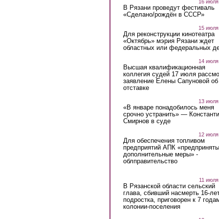
16 июля
В Рязани проведут фестиваль
«Сделано/рождён в СССР»
15 июля
Для реконструкции кинотеатра
«Октябрь» мэрия Рязани ждет
областных или федеральных де
14 июля
Высшая квалификационная
коллегия судей 17 июля рассмо
заявление Елены Сапуновой об
отставке
13 июля
«В январе понадобилось меня
срочно устранить» — Констант
Смирнов в суде
12 июля
Для обеспечения топливом
предприятий АПК «предпринят
дополнительные меры» -
облправительство
11 июля
В Рязанской области сельский
глава, сбивший насмерть 16-ле
подростка, приговорен к 7 года
колонии-поселения