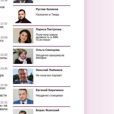
 19:36
нов
Рустам Халиков
Назначен в Тверь
 17:37
ня
Лариса Пастухова
Получила новую
должность в АФК
 23:09
«Система»
го
Ольга Свинцова
 21:02
Неудачно крышанула
Тропы
Минфин
 23:45
Николай Любимов
ра
Не получил портрет
 21:06
итет
Евгений Кириченко
асти
Неудачно станцевал
 21:31
а» на
авили
Борис Ясинский