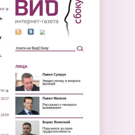
тьи
ть
у
.
лица
Павел Супрун
Увидел логику в вопросе
жителей
сти
Павел Малков
 18:17
Рассказал о «вопросе
выживания»
 18:59
Борис Ясинский
Поручился за свою
трудоспособность