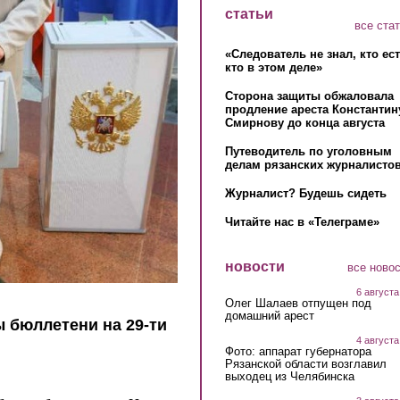
статьи
все ста
«Следователь не знал, кто ес
кто в этом деле»
Сторона защиты обжаловала
продление ареста Константин
Смирнову до конца августа
Путеводитель по уголовным
делам рязанских журналистов
Журналист? Будешь сидеть
Читайте нас в «Телеграме»
новости
все ново
6 августа
Олег Шалаев отпущен под
домашний арест
 бюллетени на 29-ти
4 августа
Фото: аппарат губернатора
Рязанской области возглавил
выходец из Челябинска