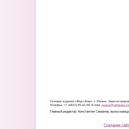
Сетевое издание «Вид сбоку», г. Рязань. Зарегистрир
Телефон: +7 (4912) 95-41-59. E-mail:
gazeta@vidsboku.c
Главный редактор: Константин Смирнов, выпускающи
Создание сай