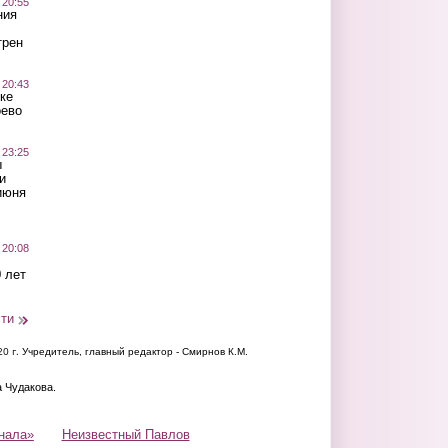
 20:55
ния
трен
 20:43
ке
оево
 23:25
ы
и
июня
 20:08
 лет
сти
20 г.
Учредитель, главный редактор - Смирнов К.М.
а Чудакова.
нала»
Неизвестный Павлов