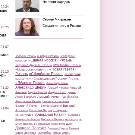
Не понят народом
 22:34
мове
Сергей Чиграков
Создал интригу в Рязани
 19:25
вода
 21:07
осили
«Атрон» Рязань
«Глобус» Рязань
«Городские
«Единая Россия» Рязань
проекты»
«Лучшие друзья» Рязань
«М5 Молл» Рязань
«Новая газета»
«Мещерская сторона»
 23:13
Рязань
«Сбербанк» Рязань
«Северная
нс»
компания»
«Справедливая Россия» Рязань
«Яблоко» Рязань
Александр Чайка
Александр Шерин
 21:32
Андрей
Алексей Фролов
что
Кашаев
Андрей Петруцкий
Андрей Красов
более
Аркадий Фомин
Антон Воробьев
Арт-Лужайка
Арт-лужайка Рязань
Беженцы из Украины
Валерий Рюмин
Виталий
Виктор Малюгин
 21:04
Артемов
Виталий Ларин
Владимир
Водоканал Рязани
Мимоглядов
Выборы в
Рязанской области
Выборы в Рязанскую городскую
тся
Думу
Выборы в Рязанскую областную Думу
Дашково-Песочня
Дмитрий Гудков
Евгений
Заборье
Игорь
Зызин
Застройка Рязани