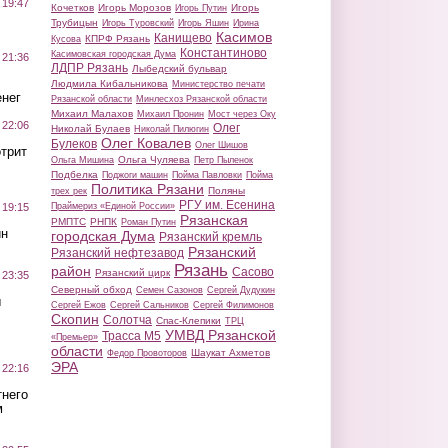
 19:47
Кочетков
Игорь Морозов
Игорь
Игорь Путин
Трубицын
Игорь Туровский
Игорь Яшин
Ирина
Касимов
Канищево
КПРФ Рязань
Кусова
Константиново
Касимовская городская Дума
 21:36
ЛДПР Рязань
Лыбедский бульвар
Людмила Кибальникова
Министерство печати
нег
Рязанской области
Минлесхоз Рязанской области
Михаил Малахов
Михаил Пронин
Мост через Оку
 22:06
Олег
Николай Булаев
Николай Пилюгин
Олег Ковалев
Булеков
Олег Шишов
трит
Ольга Чуляева
Ольга Мишина
Петр Пыленок
Подбелка
Поджоги машин
Пойма Павловки
Пойма
Политика Рязани
Поляны
трех рек
РГУ им. Есенина
Праймериз «Единой России»
 19:15
Рязанская
РМПТС
РНПК
Роман Путин
ин
городская Дума
Рязанский кремль
Рязанский
Рязанский нефтезавод
Рязань
район
Сасово
Рязанский цирк
 23:35
Северный обход
Семен Сазонов
Сергей Дудукин
ы
Сергей Ежов
Сергей Сальников
Сергей Филимонов
Скопин
Солотча
Спас-Клепики
ТРЦ
УМВД Рязанской
Трасса М5
«Премьер»
области
Шаукат Ахметов
Федор Провоторов
ЭРА
 22:16
тнего
м