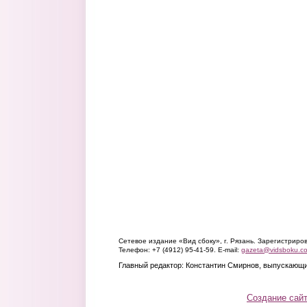
Сетевое издание «Вид сбоку», г. Рязань. Зарегистрир
Телефон: +7 (4912) 95-41-59. E-mail:
gazeta@vidsboku.c
Главный редактор: Константин Смирнов, выпускающи
Создание сай