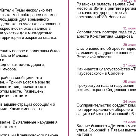
3 августа
Рязанская область заняла 73-е
место из 85-ти в рейтинге регио
 Жители Тумы несколько лет
по качеству дорог, который
крыта. Vidsboku ранее писал о
составило «РИА Новости»
площадкой для временного
 деле же на участке захоронены
 окрестности оказывались в
31 июля
Исполнилось полтора года со д
ли участки для многодетных
ареста Константина Смирнова
территории и закрытие свалки.
29 июля
Стало известно об аресте перво
ешить вопрос с полигоном было
замминистра здравоохранения
 Павла Малкова
Рязанской области
и в
идно, как вдоль дороги,
27 июля
ы мусора.
Начинается благоустройство «
Паустовского» в Солотче
 района сообщили, что
ен. «Принимаются меры по
25 июля
Прокуратура нашла нарушения
ности лиц, причастных к
режима охраны Сегденского озе
 этом месте. Развешены
рится в ответе.
24 июля
о в администрации сообщили о
Облправительство создаст ком
иях. Каких именно – не
по территориальной обороне и
защите объектов Рязанской обл
свалке. Выявленные нарушения
23 июля
Здание бывшего «Детского мир
в ответе.
улице Соборной в Рязани выст
на торги
истрации Клепиковского района