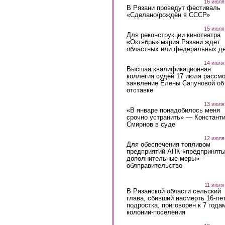
16 июля
В Рязани проведут фестиваль
«Сделано/рождён в СССР»
15 июля
Для реконструкции кинотеатра
«Октябрь» мэрия Рязани ждет
областных или федеральных де
14 июля
Высшая квалификационная
коллегия судей 17 июля рассмо
заявление Елены Сапуновой об
отставке
13 июля
«В январе понадобилось меня
срочно устранить» — Констант
Смирнов в суде
12 июля
Для обеспечения топливом
предприятий АПК «предпринят
дополнительные меры» -
облправительство
11 июля
В Рязанской области сельский
глава, сбивший насмерть 16-ле
подростка, приговорен к 7 года
колонии-поселения