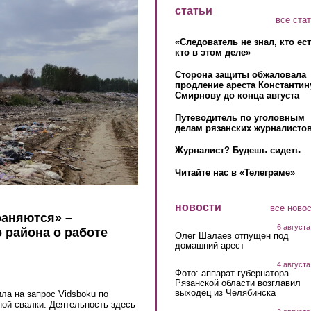
статьи
все ста
«Следователь не знал, кто ес
кто в этом деле»
Сторона защиты обжаловала
продление ареста Константин
Смирнову до конца августа
Путеводитель по уголовным
делам рязанских журналистов
Журналист? Будешь сидеть
Читайте нас в «Телеграме»
новости
все ново
аняются» –
6 августа
 района о работе
Олег Шалаев отпущен под
домашний арест
4 августа
Фото: аппарат губернатора
Рязанской области возглавил
выходец из Челябинска
ла на запрос Vidsboku по
ой свалки. Деятельность здесь