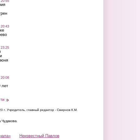
 20:55
ния
трен
 20:43
ке
оево
 23:25
ы
и
июня
 20:08
 лет
сти
20 г.
Учредитель, главный редактор - Смирнов К.М.
а Чудакова.
нала»
Неизвестный Павлов