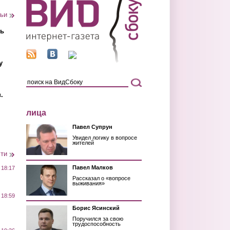
тьи
ть
у
.
лица
Павел Супрун
Увидел логику в вопросе
жителей
сти
Павел Малков
 18:17
Рассказал о «вопросе
выживания»
 18:59
Борис Ясинский
Поручился за свою
трудоспособность