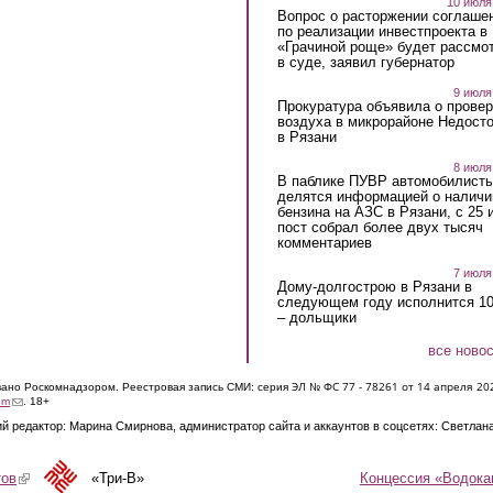
10 июля
Вопрос о расторжении соглаше
по реализации инвестпроекта в
«Грачиной роще» будет рассмо
в суде, заявил губернатор
9 июля
Прокуратура объявила о провер
воздуха в микрорайоне Недост
в Рязани
8 июля
В паблике ПУВР автомобилист
делятся информацией о наличи
бензина на АЗС в Рязани, с 25 
пост собрал более двух тысяч
комментариев
7 июля
Дому-долгострою в Рязани в
следующем году исполнится 10
– дольщики
все ново
ЭЛ № ФС 77 - 7826
1 от 14 апреля 20
овано Роскомнадзором. Реестровая запись СМИ: серия
(link sends e-mail)
om
. 18+
й редактор: Марина Смирнова, администратор сайта и аккаунтов в соцсетях: Светлан
Концессия «Водока
тов
(link is external)
«Три-В»