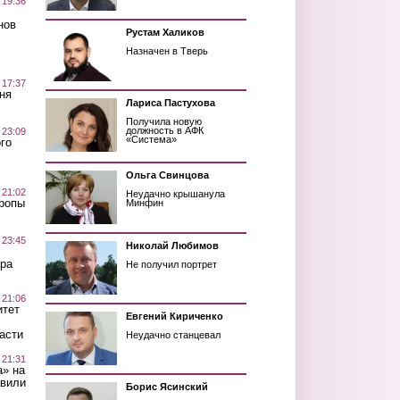
 19:36
нов
Рустам Халиков
Назначен в Тверь
 17:37
ня
Лариса Пастухова
Получила новую
должность в АФК
 23:09
«Система»
го
Ольга Свинцова
 21:02
Неудачно крышанула
Тропы
Минфин
 23:45
Николай Любимов
ра
Не получил портрет
 21:06
итет
Евгений Кириченко
асти
Неудачно станцевал
 21:31
а» на
авили
Борис Ясинский