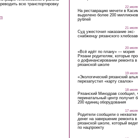
ереводить всю транспортировку
22 июля
На реставрацию мечети в Каси
выделено более 200 миллионов
am
рублей
21 июля
Суд ужесточил наказание экс-
снабженцу рязанского хлебоза
20 июля
«Всё идёт по плану» — мэрия
Рязани родителям, которые пр
о дофинансировании ремонта в
рязанской школе
19 июля
«Экологический рязанский алья
перезапустил «карту свалок»
18 июля
Рязанский Минздрав сообщил, 
перинатальный центр получит 
200 единиц оборудования
17 июля
Родители сообщили о нехватке
денег на завершение ремонта в
рязанской школе, который веде
по нацпроекту