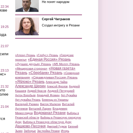
Не понят народом
 22:34
мове
Сергей Чиграков
Создал интригу в Рязани
 19:25
вода
 21:07
осили
«Атрон» Рязань
«Глобус» Рязань
«Городские
«Единая Россия» Рязань
проекты»
«Лучшие друзья» Рязань
«М5 Молл» Рязань
«Новая газета»
«Мещерская сторона»
 23:13
Рязань
«Сбербанк» Рязань
«Северная
нс»
компания»
«Справедливая Россия» Рязань
«Яблоко» Рязань
Александр Чайка
Александр Шерин
 21:32
Андрей
Алексей Фролов
что
Кашаев
Андрей Петруцкий
Андрей Красов
более
Аркадий Фомин
Антон Воробьев
Арт-Лужайка
Арт-лужайка Рязань
Беженцы из Украины
Валерий Рюмин
Виталий
Виктор Малюгин
 21:04
Артемов
Виталий Ларин
Владимир
Водоканал Рязани
Мимоглядов
Выборы в
Рязанской области
Выборы в Рязанскую городскую
тся
Думу
Выборы в Рязанскую областную Думу
Дашково-Песочня
Дмитрий Гудков
Евгений
Заборье
Игорь
Зызин
Застройка Рязани