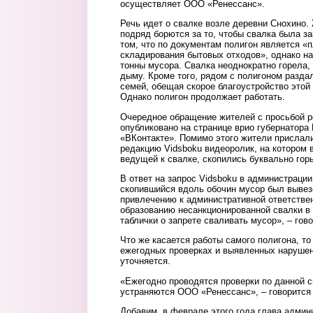
осуществляет ООО «Ренессанс».
Речь идет о свалке возле деревни Снохино.
подряд борются за то, чтобы свалка была за
том, что по документам полигон является «
складирования бытовых отходов», однако на
тонны мусора. Свалка неоднократно горела,
дыму. Кроме того, рядом с полигоном разда
семей, обещая скорое благоустройство этой 
Однако полигон продолжает работать.
Очередное обращение жителей с просьбой р
опубликовано на странице врио губернатора
«ВКонтакте». Помимо этого жители прислал
редакцию Vidsboku видеоролик, на котором в
ведущей к свалке, скопились буквально гор
В ответ на запрос Vidsboku в администрации
скопившийся вдоль обочин мусор был вывез
привлечению к административной ответствен
образованию несанкционированной свалки в
таблички о запрете сваливать мусор», – гово
Что же касается работы самого полигона, т
ежегодных проверках и выявленных нарушен
уточняется.
«Ежегодно проводятся проверки по данной 
устраняются ООО «Ренессанс», – говорится 
Добавим, в феврале этого года глава админ