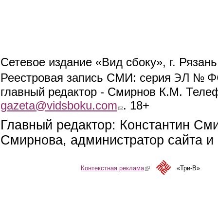
Сетевое издание «Вид сбоку», г. Рязан
ЭЛ № ФС
Реестровая запись СМИ: серия
главный редактор - Смирнов К.М. Телефо
gazeta@vidsboku.com
(link sends e-mail)
. 18+
Главный редактор: Константин См
Смирнова, администратор сайта и 
Контекстная реклама
(link is external)
«Три-В»