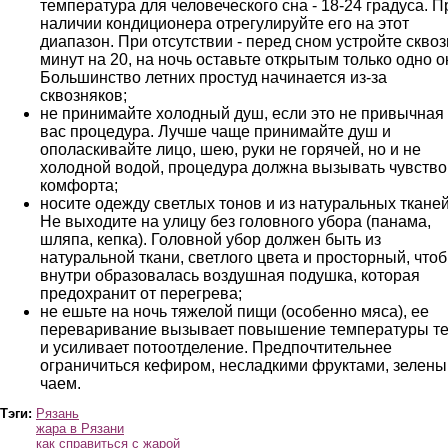
температура для человеческого сна - 18-24 градуса. П
наличии кондиционера отрегулируйте его на этот
диапазон. При отсутствии - перед сном устройте сквоз
минут на 20, на ночь оставьте открытым только одно о
Большинство летних простуд начинается из-за
сквозняков;
не принимайте холодный душ, если это не привычная
вас процедура. Лучше чаще принимайте душ и
ополаскивайте лицо, шею, руки не горячей, но и не
холодной водой, процедура должна вызывать чувство
комфорта;
носите одежду светлых тонов и из натуральных тканей
Не выходите на улицу без головного убора (панама,
шляпа, кепка). Головной убор должен быть из
натуральной ткани, светлого цвета и просторный, что
внутри образовалась воздушная подушка, которая
предохранит от перегрева;
не ешьте на ночь тяжелой пищи (особенно мяса), ее
переваривание вызывает повышение температуры т
и усиливает потоотделение. Предпочтительнее
ограничиться кефиром, несладкими фруктами, зелен
чаем.
Тэги:
Рязань
жара в Рязани
как справиться с жарой