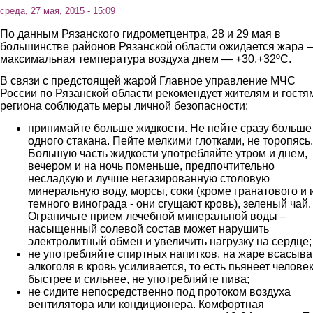
среда, 27 мая, 2015 - 15:09
По данным Рязанского гидрометцентра, 28 и 29 мая в
большинстве районов Рязанской области ожидается жара 
максимальная температура воздуха днем — +30,+32ºС.
В связи с предстоящей жарой Главное управление МЧС
России по Рязанской области рекомендует жителям и гостя
региона соблюдать меры личной безопасности:
принимайте больше жидкости. Не пейте сразу больше
одного стакана. Пейте мелкими глотками, не торопясь.
Большую часть жидкости употребляйте утром и днем,
вечером и на ночь поменьше, предпочтительно
несладкую и лучше негазированную столовую
минеральную воду, морсы, соки (кроме гранатового и 
темного винограда - они сгущают кровь), зеленый чай.
Ограничьте прием лечебной минеральной воды –
насыщенный солевой состав может нарушить
электролитный обмен и увеличить нагрузку на сердце
не употребляйте спиртных напитков, на жаре всасыв
алкоголя в кровь усиливается, то есть пьянеет челове
быстрее и сильнее, не употребляйте пива;
не сидите непосредственно под протоком воздуха
вентилятора или кондиционера. Комфортная