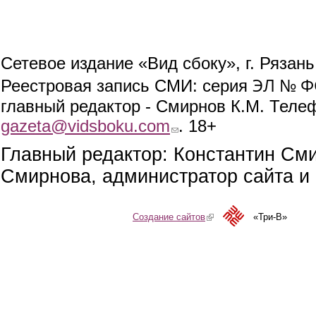
Сетевое издание «Вид сбоку», г. Рязан
ЭЛ № ФС
Реестровая запись СМИ: серия
главный редактор - Смирнов К.М. Телефо
gazeta@vidsboku.com
(link sends e-mail)
. 18+
Главный редактор: Константин См
Смирнова, администратор сайта и 
Создание сайтов
(link is external)
«Три-В»