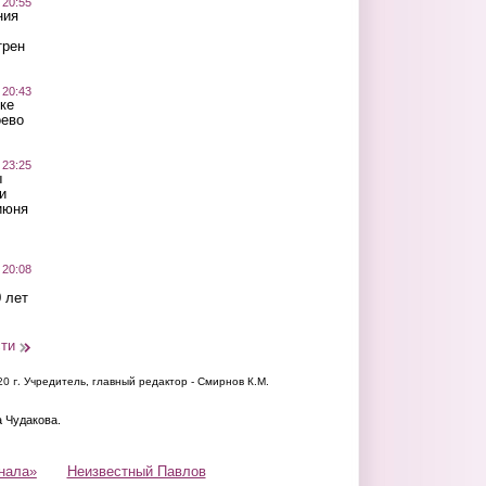
 20:55
ния
трен
 20:43
ке
оево
 23:25
ы
и
июня
 20:08
 лет
сти
20 г.
Учредитель, главный редактор - Смирнов К.М.
а Чудакова.
нала»
Неизвестный Павлов