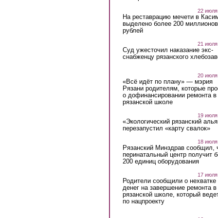
22 июля
На реставрацию мечети в Каси
выделено более 200 миллионов
рублей
21 июля
Суд ужесточил наказание экс-
снабженцу рязанского хлебоза
20 июля
«Всё идёт по плану» — мэрия
Рязани родителям, которые пр
о дофинансировании ремонта в
рязанской школе
19 июля
«Экологический рязанский алья
перезапустил «карту свалок»
18 июля
Рязанский Минздрав сообщил, 
перинатальный центр получит 
200 единиц оборудования
17 июля
Родители сообщили о нехватке
денег на завершение ремонта в
рязанской школе, который веде
по нацпроекту