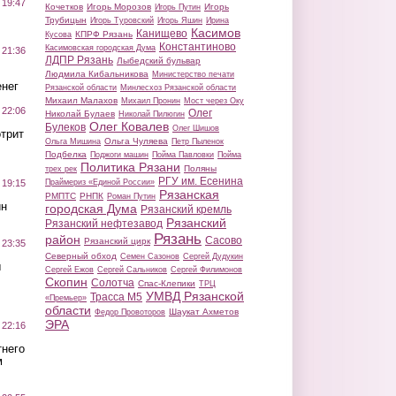
 19:47
Кочетков
Игорь Морозов
Игорь
Игорь Путин
Трубицын
Игорь Туровский
Игорь Яшин
Ирина
Касимов
Канищево
КПРФ Рязань
Кусова
Константиново
Касимовская городская Дума
 21:36
ЛДПР Рязань
Лыбедский бульвар
Людмила Кибальникова
Министерство печати
нег
Рязанской области
Минлесхоз Рязанской области
Михаил Малахов
Михаил Пронин
Мост через Оку
 22:06
Олег
Николай Булаев
Николай Пилюгин
Олег Ковалев
Булеков
Олег Шишов
трит
Ольга Чуляева
Ольга Мишина
Петр Пыленок
Подбелка
Поджоги машин
Пойма Павловки
Пойма
Политика Рязани
Поляны
трех рек
РГУ им. Есенина
Праймериз «Единой России»
 19:15
Рязанская
РМПТС
РНПК
Роман Путин
ин
городская Дума
Рязанский кремль
Рязанский
Рязанский нефтезавод
Рязань
район
Сасово
Рязанский цирк
 23:35
Северный обход
Семен Сазонов
Сергей Дудукин
ы
Сергей Ежов
Сергей Сальников
Сергей Филимонов
Скопин
Солотча
Спас-Клепики
ТРЦ
УМВД Рязанской
Трасса М5
«Премьер»
области
Шаукат Ахметов
Федор Провоторов
ЭРА
 22:16
тнего
м