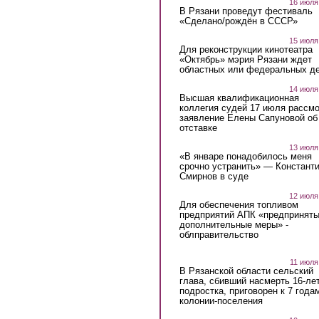
16 июля
В Рязани проведут фестиваль
«Сделано/рождён в СССР»
15 июля
Для реконструкции кинотеатра
«Октябрь» мэрия Рязани ждет
областных или федеральных де
14 июля
Высшая квалификационная
коллегия судей 17 июля рассмо
заявление Елены Сапуновой об
отставке
13 июля
«В январе понадобилось меня
срочно устранить» — Констант
Смирнов в суде
12 июля
Для обеспечения топливом
предприятий АПК «предпринят
дополнительные меры» -
облправительство
11 июля
В Рязанской области сельский
глава, сбивший насмерть 16-ле
подростка, приговорен к 7 года
колонии-поселения