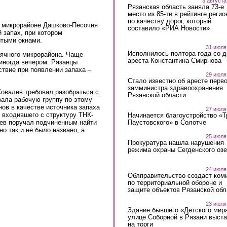
3 августа
Рязанская область заняла 73-е
место из 85-ти в рейтинге регио
по качеству дорог, который
м микрорайоне Дашково-Песочня
составило «РИА Новости»
 запах, при котором
ытыми окнами.
31 июля
Исполнилось полтора года со д
сячного микрорайона. Чаще
ареста Константина Смирнова
 иногда вечером. Рязанцы
твие при появлении запаха –
29 июля
Стало известно об аресте перво
замминистра здравоохранения
овалев требовал разобраться с
Рязанской области
вала рабочую группу по этому
ов в качестве источника запаха
27 июля
 входившего с структуру ТНК-
Начинается благоустройство «
лев поручал подчиненным найти
Паустовского» в Солотче
о так и не было названо, а
25 июля
Прокуратура нашла нарушения
режима охраны Сегденского озе
24 июля
Облправительство создаст ком
по территориальной обороне и
защите объектов Рязанской обл
23 июля
Здание бывшего «Детского мир
улице Соборной в Рязани выст
на торги