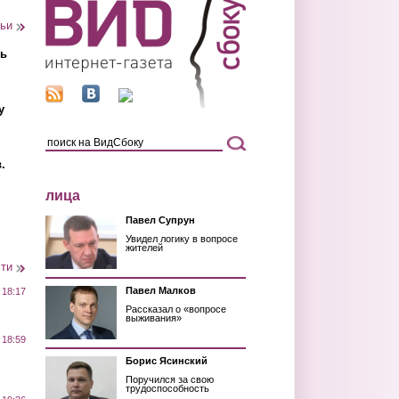
тьи
ть
у
.
лица
Павел Супрун
Увидел логику в вопросе
жителей
сти
Павел Малков
 18:17
Рассказал о «вопросе
выживания»
 18:59
Борис Ясинский
Поручился за свою
трудоспособность