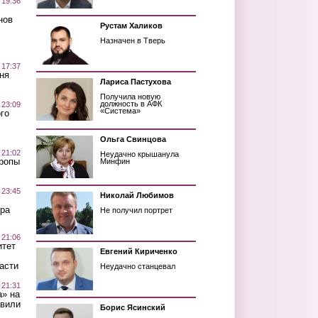
 19:36
нов
Рустам Халиков
Назначен в Тверь
 17:37
ня
Лариса Пастухова
Получила новую
должность в АФК
 23:09
«Система»
го
Ольга Свинцова
 21:02
Неудачно крышанула
Тропы
Минфин
 23:45
Николай Любимов
ра
Не получил портрет
 21:06
итет
Евгений Кириченко
асти
Неудачно станцевал
 21:31
а» на
авили
Борис Ясинский