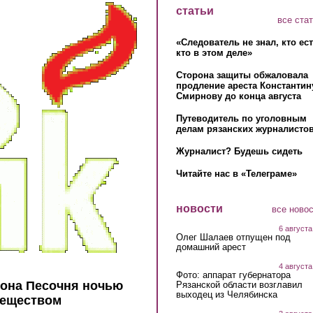
статьи
все ста
«Следователь не знал, кто ес
кто в этом деле»
Сторона защиты обжаловала
продление ареста Константин
Смирнову до конца августа
Путеводитель по уголовным
делам рязанских журналистов
Журналист? Будешь сидеть
Читайте нас в «Телеграме»
новости
все ново
6 августа
Олег Шалаев отпущен под
домашний арест
4 августа
Фото: аппарат губернатора
йона Песочня ночью
Рязанской области возглавил
выходец из Челябинска
веществом