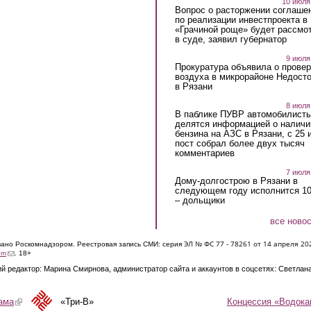
10 июля
Вопрос о расторжении соглаше
по реализации инвестпроекта в
«Грачиной роще» будет рассмо
в суде, заявил губернатор
9 июля
Прокуратура объявила о провер
воздуха в микрорайоне Недост
в Рязани
8 июля
В паблике ПУВР автомобилист
делятся информацией о наличи
бензина на АЗС в Рязани, с 25 
пост собрал более двух тысяч
комментариев
7 июля
Дому-долгострою в Рязани в
следующем году исполнится 10
– дольщики
все ново
ЭЛ № ФС 77 - 7826
1 от 14 апреля 20
овано Роскомнадзором. Реестровая запись СМИ: серия
(link sends e-mail)
om
. 18+
й редактор: Марина Смирнова, администратор сайта и аккаунтов в соцсетях: Светлан
Концессия «Водока
ама
(link is external)
«Три-В»