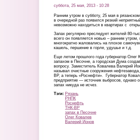
суббота, 25 мая, 2013 - 10:28
Ранним утром в субботу, 25 мая в рязанско
в очередной раз появился резкий неприятный
невозможно находиться в квартирах с откр
Запах регулярно преследует жителей 80-ты
всего он появляется новью – ранним утром,
многократно жаловались на плохое самочувс
кашель, першение в горле, удушье и т.д.
Еще летом прошлого года губернатор Олег К
запахом в Песочне, а городская Дума созда
вопросу. Заместитель Ковалева Валерий Ион
называл очистные сооружения нефтезавода,
BP, а теперь «Роснефти». Губернатор Кова
предприятие — источник выбросов, однако он
запах никуда не исчез.
Тэги:
Рязань
РНПК
Роснефть
ТНК-BP
запах в Песочне
Олег Ковалев
Валерий Ионов