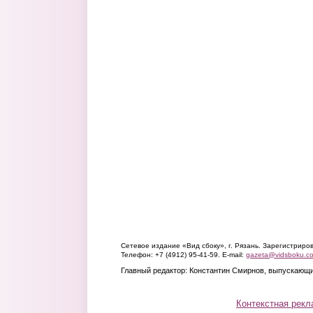
Сетевое издание «Вид сбоку», г. Рязань. Зарегистрир
Телефон: +7 (4912) 95-41-59. E-mail:
gazeta@vidsboku.c
Главный редактор: Константин Смирнов, выпускающи
Контекстная рекл