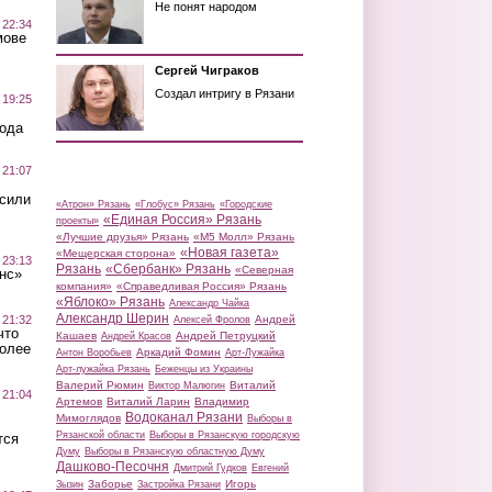
Не понят народом
 22:34
мове
Сергей Чиграков
Создал интригу в Рязани
 19:25
вода
 21:07
осили
«Атрон» Рязань
«Глобус» Рязань
«Городские
«Единая Россия» Рязань
проекты»
«Лучшие друзья» Рязань
«М5 Молл» Рязань
«Новая газета»
«Мещерская сторона»
 23:13
Рязань
«Сбербанк» Рязань
«Северная
нс»
компания»
«Справедливая Россия» Рязань
«Яблоко» Рязань
Александр Чайка
Александр Шерин
 21:32
Андрей
Алексей Фролов
что
Кашаев
Андрей Петруцкий
Андрей Красов
более
Аркадий Фомин
Антон Воробьев
Арт-Лужайка
Арт-лужайка Рязань
Беженцы из Украины
Валерий Рюмин
Виталий
Виктор Малюгин
 21:04
Артемов
Виталий Ларин
Владимир
Водоканал Рязани
Мимоглядов
Выборы в
Рязанской области
Выборы в Рязанскую городскую
тся
Думу
Выборы в Рязанскую областную Думу
Дашково-Песочня
Дмитрий Гудков
Евгений
Заборье
Игорь
Зызин
Застройка Рязани