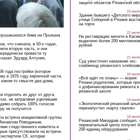
защите объектов Рязанской обл
23 июля
Здание бывшего «Детского мир
улице Соборной в Рязани выст
на торги
22 июля
брушившегося дома на Пушкина
На реставрацию мечети в Каси
выделено более 200 миллионов
на, что сначала, в 50-х годах,
рублей
оили вторую часть, и они
 юридически провести ту
21 июля
 сказал Эдуард Алтунин,
Суд ужесточил наказание экс-
снабженцу рязанского хлебоза
58 года постройки (которое
20 июля
ему в 1976 году кирпичной части,
«Всё идёт по плану» — мэрия
в каком-то смысле два дома,
Рязани родителям, которые пр
о дофинансировании ремонта в
рязанской школе
 отделить их друг от друга,
тью, не затрагивая уцелевшие
19 июля
«Экологический рязанский алья
ходимо собрать 100% голосов
перезапустил «карту свалок»
ру не получится.
18 июля
ла встреча инициативной группы
Рязанский Минздрав сообщил, 
 Михаилом Ромодиным,
перинатальный центр получит 
ями следственного комитета и
200 единиц оборудования
орые присутствовали на встрече,
экспертизе СК, которая