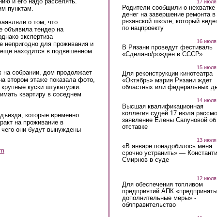
нию и его надо расселять.
17 июля
Родители сообщили о нехватке
им пунктам.
денег на завершение ремонта в
рязанской школе, который веде
заявляли о том, что
по нацпроекту
е объявила тендер на
однако экспертиза
16 июля
е непригодно для проживания и
В Рязани проведут фестиваль
е еще находится в подвешенном
«Сделано/рождён в СССР»
15 июля
х на собрании, дом продолжает
Для реконструкции кинотеатра
на втором этаже показала фото,
«Октябрь» мэрия Рязани ждет
 крупные куски штукатурки.
областных или федеральных де
имать квартиру в соседнем
14 июля
Высшая квалификационная
коллегия судей 17 июля рассмо
одъезда, которые временно
заявление Елены Сапуновой об
ракт на проживание в
отставке
 чего они будут вынуждены
13 июля
«В январе понадобилось меня
am
срочно устранить» — Констант
Смирнов в суде
12 июля
Для обеспечения топливом
предприятий АПК «предпринят
дополнительные меры» -
облправительство