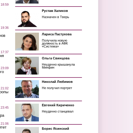
 18:59
Рустам Халиков
Назначен в Тверь
 19:36
Лариса Пастухова
нов
Получила новую
должность в АФК
«Система»
 17:37
ня
Ольга Свинцова
Неудачно крышанула
Минфин
 23:09
го
Николай Любимов
Не получил портрет
 21:02
Тропы
Евгений Кириченко
 23:45
Неудачно станцевал
ра
 21:06
итет
Борис Ясинский