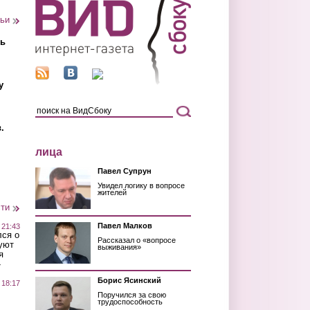
тьи
ть
у
.
лица
Павел Супрун
Увидел логику в вопросе
жителей
сти
Павел Малков
 21:43
лся о
Рассказал о «вопросе
уют
выживания»
я
»
Борис Ясинский
 18:17
Поручился за свою
трудоспособность