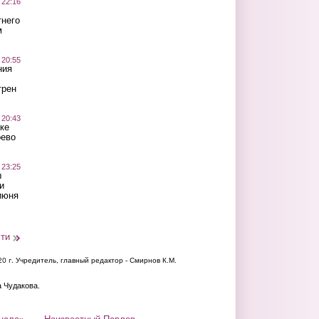
 22:16
тнего
м
 20:55
ния
трен
 20:43
ке
оево
 23:25
ы
и
июня
сти
20 г.
Учредитель, главный редактор - Смирнов К.М.
а Чудакова.
нала»
Неизвестный Павлов