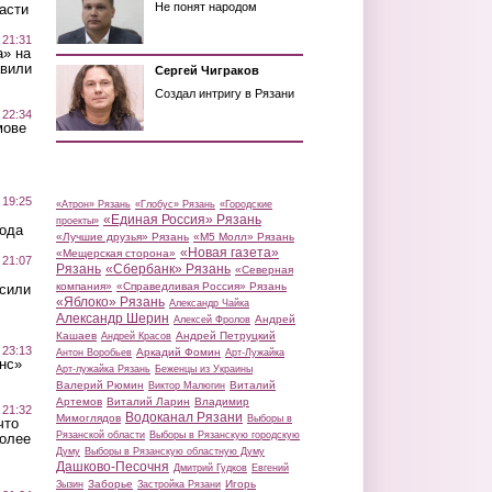
Не понят народом
асти
 21:31
а» на
авили
Сергей Чиграков
Создал интригу в Рязани
 22:34
мове
 19:25
«Атрон» Рязань
«Глобус» Рязань
«Городские
«Единая Россия» Рязань
проекты»
вода
«Лучшие друзья» Рязань
«М5 Молл» Рязань
«Новая газета»
«Мещерская сторона»
 21:07
Рязань
«Сбербанк» Рязань
«Северная
компания»
«Справедливая Россия» Рязань
осили
«Яблоко» Рязань
Александр Чайка
Александр Шерин
Андрей
Алексей Фролов
Кашаев
Андрей Петруцкий
Андрей Красов
 23:13
Аркадий Фомин
Антон Воробьев
Арт-Лужайка
нс»
Арт-лужайка Рязань
Беженцы из Украины
Валерий Рюмин
Виталий
Виктор Малюгин
Артемов
Виталий Ларин
Владимир
 21:32
Водоканал Рязани
Мимоглядов
Выборы в
что
Рязанской области
Выборы в Рязанскую городскую
более
Думу
Выборы в Рязанскую областную Думу
Дашково-Песочня
Дмитрий Гудков
Евгений
Заборье
Игорь
Зызин
Застройка Рязани