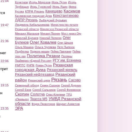
 21:04
Кочетков
Игорь Морозов
Игорь
Игорь Путин
Трубицын
Игорь Туровский
Игорь Яшин
Ирина
Касимов
Канищево
КПРФ Рязань
Кусова
тся
Константиново
Касимовская городская Дума
ЛДПР Рязань
Лыбедский бульвар
Людмила Кибальникова
Министерство печати
 19:47
Рязанской области
Минлесхоз Рязанской области
Михаил Малахов
Михаил Пронин
Мост через Оку
Олег
Николай Булаев
Николай Пилюгин
 21:36
Олег Ковалев
Булеков
Олег Шишов
Ольга Чуляева
Ольга Мишина
Петр Пыленок
Подбелка
Поджоги машин
Пойма Павловки
Пойма
нег
Политика Рязани
Поляны
трех рек
РГУ им. Есенина
Праймериз «Единой России»
 22:06
Рязанская
РМПТС
РНПК
Роман Путин
трит
городская Дума
Рязанский кремль
Рязанский
Рязанский нефтезавод
Рязань
район
Сасово
Рязанский цирк
 19:15
Северный обход
Семен Сазонов
Сергей Дудукин
Сергей Ежов
Сергей Сальников
Сергей Филимонов
ин
Скопин
Солотча
Спас-Клепики
ТРЦ
УМВД Рязанской
Трасса М5
«Премьер»
области
Шаукат Ахметов
Федор Провоторов
ЭРА
 23:35
ы