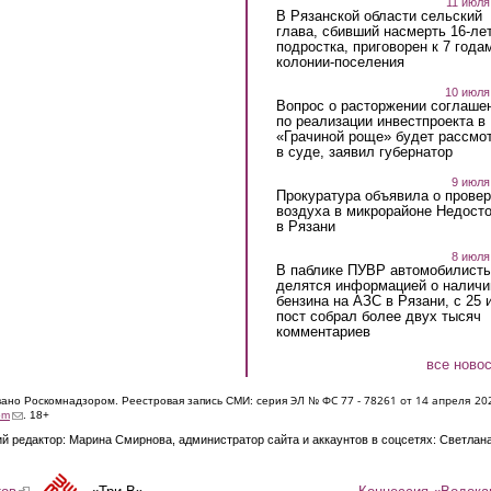
11 июля
В Рязанской области сельский
глава, сбивший насмерть 16-ле
подростка, приговорен к 7 года
колонии-поселения
10 июля
Вопрос о расторжении соглаше
по реализации инвестпроекта в
«Грачиной роще» будет рассмо
в суде, заявил губернатор
9 июля
Прокуратура объявила о провер
воздуха в микрорайоне Недост
в Рязани
8 июля
В паблике ПУВР автомобилист
делятся информацией о наличи
бензина на АЗС в Рязани, с 25 
пост собрал более двух тысяч
комментариев
все ново
ЭЛ № ФС 77 - 7826
1 от 14 апреля 20
овано Роскомнадзором. Реестровая запись СМИ: серия
(link sends e-mail)
om
. 18+
й редактор: Марина Смирнова, администратор сайта и аккаунтов в соцсетях: Светлан
Концессия «Водока