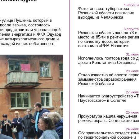
4 августа
Фото: аппарат губернатора
Рязанской области возглавил
выходец из Челябинска
 улице Пушкина, который в
после взрыва, состоялось
3 августа
али представители управляющей
Рязанская область заняла 73-е
вления энергетики и ЖКХ Эдуард
место из 85-ти в рейтинге регио
ие четырехподъездного дома и
по качеству дорог, который
 каждой из них собственного,
составило «РИА Новости»
31 июля
Исполнилось полтора года со д
ареста Константина Смирнова
29 июля
Стало известно об аресте перво
замминистра здравоохранения
Рязанской области
27 июля
Начинается благоустройство «
Паустовского» в Солотче
25 июля
Прокуратура нашла нарушения
режима охраны Сегденского озе
24 июля
Облправительство создаст ком
по территориальной обороне и