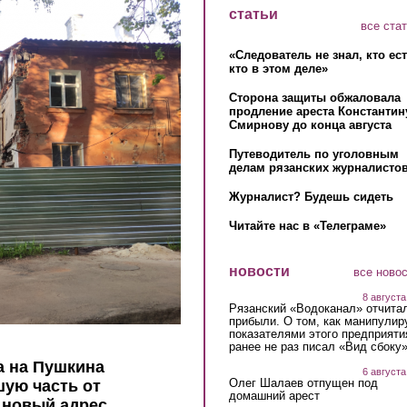
статьи
все ста
«Следователь не знал, кто ес
кто в этом деле»
Сторона защиты обжаловала
продление ареста Константин
Смирнову до конца августа
Путеводитель по уголовным
делам рязанских журналистов
Журналист? Будешь сидеть
Читайте нас в «Телеграме»
новости
все ново
8 августа
Рязанский «Водоканал» отчита
прибыли. О том, как манипулир
показателями этого предприяти
ранее не раз писал «Вид сбоку
 на Пушкина
6 августа
Олег Шалаев отпущен под
ую часть от
домашний арест
 новый адрес