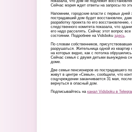
показала, что дом не подлежит восстановле
Сейчас мэрия ждет ответы на запросы по эт
Напомним, городские власти с первых дней 
пострадавший дом будет восстановлен, даж
разработку проекта по его восстановлению, 
следственного комитета показала, что
здани
его надо расселять. Сейчас этот вопрос вс
состоянии. Подробнее на Vidsboku
здесь
.
По словам собственников, присутствовавши
разрушаться. Жительница одной из квартир 
на которых видно, как с потолка обрушились
Сейчас семья с двумя детьми вынуждена сн
доме.
Две семьи пенсионеров из пострадавшего п
живут в центре «Семья», сообщили, что конт
соцучреждении заканчивается 31 мая, после
вернуться в опасный дом.
Подписывайтесь на
канал Vidsboku в Telegr