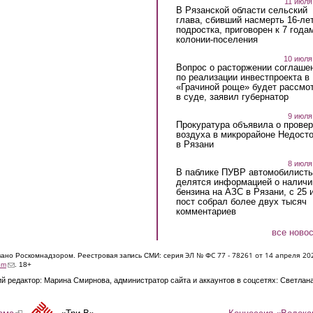
11 июля
В Рязанской области сельский
глава, сбивший насмерть 16-ле
подростка, приговорен к 7 года
колонии-поселения
10 июля
Вопрос о расторжении соглаше
по реализации инвестпроекта в
«Грачиной роще» будет рассмо
в суде, заявил губернатор
9 июля
Прокуратура объявила о провер
воздуха в микрорайоне Недост
в Рязани
8 июля
В паблике ПУВР автомобилист
делятся информацией о наличи
бензина на АЗС в Рязани, с 25 
пост собрал более двух тысяч
комментариев
все ново
ЭЛ № ФС 77 - 7826
1 от 14 апреля 20
овано Роскомнадзором. Реестровая запись СМИ: серия
(link sends e-mail)
om
. 18+
й редактор: Марина Смирнова, администратор сайта и аккаунтов в соцсетях: Светлан
Концессия «Водока