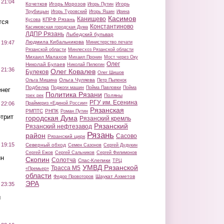
 21:04
Кочетков
Игорь Морозов
Игорь
Игорь Путин
Трубицын
Игорь Туровский
Игорь Яшин
Ирина
Касимов
Канищево
КПРФ Рязань
Кусова
тся
Константиново
Касимовская городская Дума
ЛДПР Рязань
Лыбедский бульвар
Людмила Кибальникова
Министерство печати
 19:47
Рязанской области
Минлесхоз Рязанской области
Михаил Малахов
Михаил Пронин
Мост через Оку
Олег
Николай Булаев
Николай Пилюгин
 21:36
Олег Ковалев
Булеков
Олег Шишов
Ольга Чуляева
Ольга Мишина
Петр Пыленок
Подбелка
Поджоги машин
Пойма Павловки
Пойма
нег
Политика Рязани
Поляны
трех рек
РГУ им. Есенина
Праймериз «Единой России»
 22:06
Рязанская
РМПТС
РНПК
Роман Путин
трит
городская Дума
Рязанский кремль
Рязанский
Рязанский нефтезавод
Рязань
район
Сасово
Рязанский цирк
 19:15
Северный обход
Семен Сазонов
Сергей Дудукин
Сергей Ежов
Сергей Сальников
Сергей Филимонов
ин
Скопин
Солотча
Спас-Клепики
ТРЦ
УМВД Рязанской
Трасса М5
«Премьер»
области
Шаукат Ахметов
Федор Провоторов
ЭРА
 23:35
ы