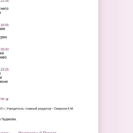
 22:16
тнего
м
 20:55
ния
трен
 20:43
ке
оево
 23:25
ы
и
июня
сти
20 г.
Учредитель, главный редактор - Смирнов К.М.
а Чудакова.
нала»
Неизвестный Павлов