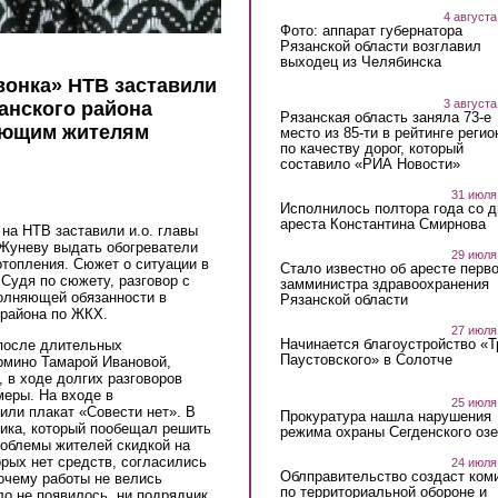
4 августа
Фото: аппарат губернатора
Рязанской области возглавил
выходец из Челябинска
вонка» НТВ заставили
3 августа
анского района
Рязанская область заняла 73-е
ающим жителям
место из 85-ти в рейтинге регио
по качеству дорог, который
составило «РИА Новости»
31 июля
Исполнилось полтора года со д
ареста Константина Смирнова
на НТВ заставили и.о. главы
Жуневу выдать обогреватели
29 июля
топления. Сюжет о ситуации в
Стало известно об аресте перво
 Судя по сюжету, разговор с
замминистра здравоохранения
олняющей обязанности в
Рязанской области
 района по ЖКХ.
27 июля
Начинается благоустройство «
после длительных
Паустовского» в Солотче
рмино Тамарой Ивановой,
, в ходе долгих разговоров
меры. На входе в
25 июля
или плакат «Совести нет». В
Прокуратура нашла нарушения
чика, который пообещал решить
режима охраны Сегденского озе
роблемы жителей скидкой на
орых нет средств, согласились
24 июля
Облправительство создаст ком
почему работы не велись
по территориальной обороне и
ло не появилось, ни подрядчик,