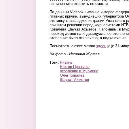
ни чиновники ответить не смогли.
По данным Vidsboku именно интерес федер
главных причин, вынудивших губернатора О
отставку главы администрации Рязанского р
принятом решении перед журналистами НТВ
Ковалева Шаукат Ахметов. Напомним, в Му
переход домов на индивидуальное отоплени
отопление было отключено, а подключения 
Посмотреть сюжет можно
здесь
(link is extern
(с 31 мину
На фото - Наталья Жунева.
Тэги:
Рязань
Виктор Пронькин
отопление в Мурмино
Олег Ковалев
Шаукат Ахметов