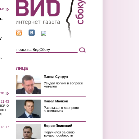
тьи
ть
у
.
лица
Павел Супрун
Увидел логику в вопросе
жителей
сти
Павел Малков
 21:43
лся о
Рассказал о «вопросе
уют
выживания»
я
»
Борис Ясинский
 18:17
Поручился за свою
трудоспособность