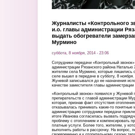
Журналисты «Контрольного з
и.о. главы администрации Ряз
выдать обогреватели замерз
Мурмино
суббота, 8 ноября, 2014 - 23:06
Сотрудники передачи «Контрольный звонок» 
администрации Рязанского района Наталью 
жителям села Мурмино, которые лишились о
селе вышел в передаче в субботу, 8 ноября.
Жуневой записывался до ее назначения исп
качестве заместителя главы администрации
«Контрольный звонок» появился у Жуневой 
препирательств с главой администрации Му
которая, признав факт отсутствия отопления
отказывалась принимать какие-то понятные 
администрацию сотрудники передачи прикле
итоге Иванова согласилась вызвать подряд
проблему с отоплением и компенсировать п
платные услуги. Более того, жителям, у кот
выполнить работы в рассрочку. На вопрос, 
своевременно и к отопительному сезону теп