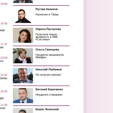
 18:59
Рустам Халиков
Назначен в Тверь
 19:36
Лариса Пастухова
нов
Получила новую
должность в АФК
«Система»
 17:37
ня
Ольга Свинцова
Неудачно крышанула
Минфин
 23:09
го
Николай Любимов
Не получил портрет
 21:02
Тропы
Евгений Кириченко
 23:45
Неудачно станцевал
ра
 21:06
итет
Борис Ясинский