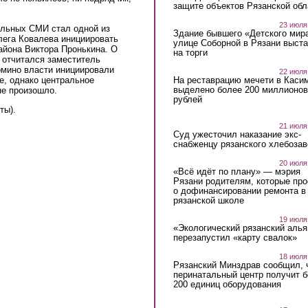
защите объектов Рязанской обл
23 июля
альных СМИ стал одной из
Здание бывшего «Детского мир
лега Ковалева инициировать
улице Соборной в Рязани выст
айона Виктора Пронькина. О
на торги
 отчитался заместитель
рмино власти инициировали
22 июля
е, однако центральное
На реставрацию мечети в Каси
выделено более 200 миллионов
не произошло.
рублей
al)
ты).
21 июля
Суд ужесточил наказание экс-
снабженцу рязанского хлебоза
20 июля
«Всё идёт по плану» — мэрия
Рязани родителям, которые пр
о дофинансировании ремонта в
рязанской школе
19 июля
«Экологический рязанский алья
перезапустил «карту свалок»
18 июля
Рязанский Минздрав сообщил, 
перинатальный центр получит 
200 единиц оборудования