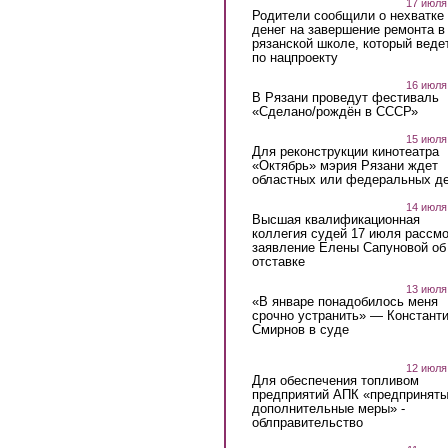
17 июля
Родители сообщили о нехватке
денег на завершение ремонта в
рязанской школе, который веде
по нацпроекту
16 июля
В Рязани проведут фестиваль
«Сделано/рождён в СССР»
15 июля
Для реконструкции кинотеатра
«Октябрь» мэрия Рязани ждет
областных или федеральных де
14 июля
Высшая квалификационная
коллегия судей 17 июля рассмо
заявление Елены Сапуновой об
отставке
13 июля
«В январе понадобилось меня
срочно устранить» — Констант
Смирнов в суде
12 июля
Для обеспечения топливом
предприятий АПК «предпринят
дополнительные меры» -
облправительство