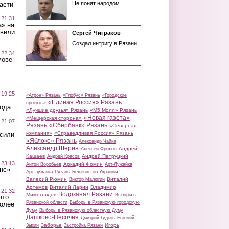
Не понят народом
асти
 21:31
а» на
авили
Сергей Чиграков
Создал интригу в Рязани
 22:34
мове
 19:25
«Атрон» Рязань
«Глобус» Рязань
«Городские
«Единая Россия» Рязань
проекты»
вода
«Лучшие друзья» Рязань
«М5 Молл» Рязань
«Новая газета»
«Мещерская сторона»
 21:07
Рязань
«Сбербанк» Рязань
«Северная
компания»
«Справедливая Россия» Рязань
осили
«Яблоко» Рязань
Александр Чайка
Александр Шерин
Андрей
Алексей Фролов
Кашаев
Андрей Петруцкий
Андрей Красов
 23:13
Аркадий Фомин
Антон Воробьев
Арт-Лужайка
нс»
Арт-лужайка Рязань
Беженцы из Украины
Валерий Рюмин
Виталий
Виктор Малюгин
Артемов
Виталий Ларин
Владимир
 21:32
Водоканал Рязани
Мимоглядов
Выборы в
что
Рязанской области
Выборы в Рязанскую городскую
более
Думу
Выборы в Рязанскую областную Думу
Дашково-Песочня
Дмитрий Гудков
Евгений
Заборье
Игорь
Зызин
Застройка Рязани