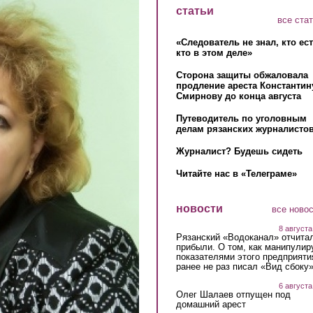
статьи
все ста
«Следователь не знал, кто ес
кто в этом деле»
Сторона защиты обжаловала
продление ареста Константин
Смирнову до конца августа
Путеводитель по уголовным
делам рязанских журналистов
Журналист? Будешь сидеть
Читайте нас в «Телеграме»
новости
все ново
8 августа
Рязанский «Водоканал» отчита
прибыли. О том, как манипулир
показателями этого предприяти
ранее не раз писал «Вид сбоку
6 августа
Олег Шалаев отпущен под
домашний арест