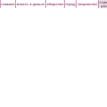
Перейти к основному содержанию
отд
главное
власть и деньги
общество
город
творчество
ра