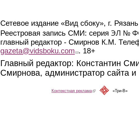
Сетевое издание «Вид сбоку», г. Рязан
ЭЛ № ФС
Реестровая запись СМИ: серия
главный редактор - Смирнов К.М. Телефо
gazeta@vidsboku.com
(link sends e-mail)
. 18+
Главный редактор: Константин См
Смирнова, администратор сайта и 
Контекстная реклама
(link is external)
«Три-В»