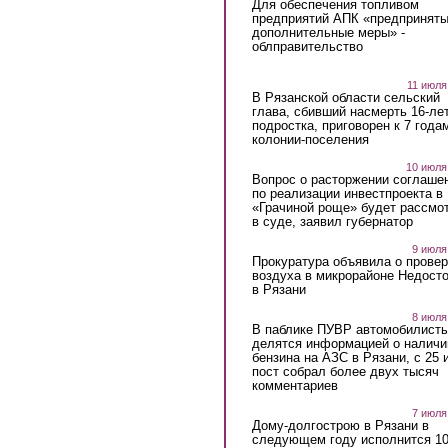
Для обеспечения топливом
предприятий АПК «предпринят
дополнительные меры» -
облправительство
11 июля
В Рязанской области сельский
глава, сбивший насмерть 16-ле
подростка, приговорен к 7 года
колонии-поселения
10 июля
Вопрос о расторжении соглаше
по реализации инвестпроекта в
«Грачиной роще» будет рассмо
в суде, заявил губернатор
9 июля
Прокуратура объявила о провер
воздуха в микрорайоне Недост
в Рязани
8 июля
В паблике ПУВР автомобилист
делятся информацией о наличи
бензина на АЗС в Рязани, с 25 
пост собрал более двух тысяч
комментариев
7 июля
Дому-долгострою в Рязани в
следующем году исполнится 10