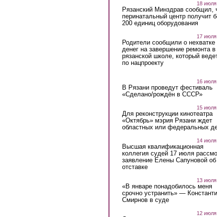
18 июля
Рязанский Минздрав сообщил, 
перинатальный центр получит 
200 единиц оборудования
17 июля
Родители сообщили о нехватке
денег на завершение ремонта в
рязанской школе, который веде
по нацпроекту
16 июля
В Рязани проведут фестиваль
«Сделано/рождён в СССР»
15 июля
Для реконструкции кинотеатра
«Октябрь» мэрия Рязани ждет
областных или федеральных де
14 июля
Высшая квалификационная
коллегия судей 17 июля рассмо
заявление Елены Сапуновой об
отставке
13 июля
«В январе понадобилось меня
срочно устранить» — Констант
Смирнов в суде
12 июля