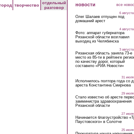
отдельный
новости
все ново
город
творчество
разговор
6 августа
Олег Шалаев отпущен под
домашний арест
4 августа
Фото: аппарат губернатора
Рязанской области возглавил
выходец из Челябинска
3 августа
Рязанская область заняла 73-е
место из 85-ти в рейтинге регио
по качеству дорог, который
составило «РИА Новости»
31 июля
Исполнилось полтора года со д
ареста Константина Смирнова
29 июля
Стало известно об аресте перво
замминистра здравоохранения
Рязанской области
27 июля
Начинается благоустройство «
Паустовского» в Солотче
25 июля
Прокуратура нашла нарушения