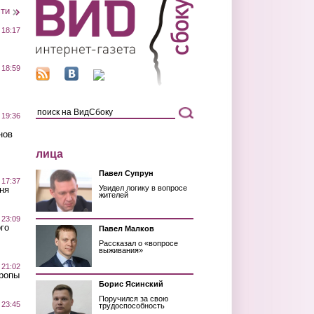
сти
 18:17
 18:59
 19:36
нов
лица
Павел Супрун
 17:37
Увидел логику в вопросе
ня
жителей
 23:09
го
Павел Малков
Рассказал о «вопросе
выживания»
 21:02
Тропы
Борис Ясинский
Поручился за свою
 23:45
трудоспособность