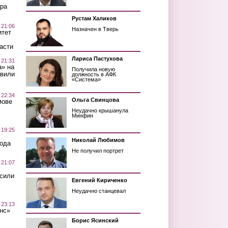
ра
Рустам Халиков
 21:06
Назначен в Тверь
итет
асти
Лариса Пастухова
 21:31
а» на
Получила новую
авили
должность в АФК
«Система»
 22:34
Ольга Свинцова
мове
Неудачно крышанула
Минфин
 19:25
Николай Любимов
вода
Не получил портрет
 21:07
осили
Евгений Кириченко
Неудачно станцевал
 23:13
нс»
Борис Ясинский