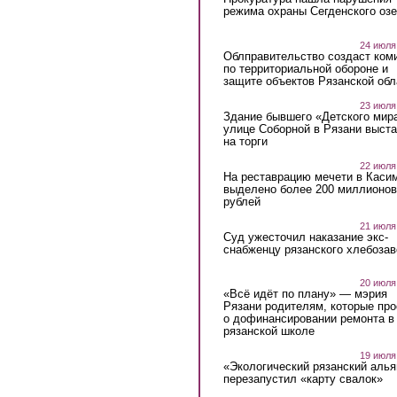
режима охраны Сегденского озе
24 июля
Облправительство создаст ком
по территориальной обороне и
защите объектов Рязанской обл
23 июля
Здание бывшего «Детского мир
улице Соборной в Рязани выст
на торги
22 июля
На реставрацию мечети в Каси
выделено более 200 миллионов
рублей
21 июля
Суд ужесточил наказание экс-
снабженцу рязанского хлебоза
20 июля
«Всё идёт по плану» — мэрия
Рязани родителям, которые пр
о дофинансировании ремонта в
рязанской школе
19 июля
«Экологический рязанский алья
перезапустил «карту свалок»