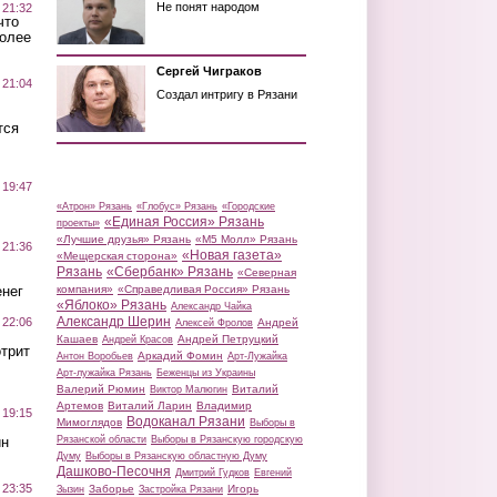
Не понят народом
 21:32
что
более
Сергей Чиграков
 21:04
Создал интригу в Рязани
тся
 19:47
«Атрон» Рязань
«Глобус» Рязань
«Городские
«Единая Россия» Рязань
проекты»
«Лучшие друзья» Рязань
«М5 Молл» Рязань
 21:36
«Новая газета»
«Мещерская сторона»
Рязань
«Сбербанк» Рязань
«Северная
нег
компания»
«Справедливая Россия» Рязань
«Яблоко» Рязань
Александр Чайка
Александр Шерин
 22:06
Андрей
Алексей Фролов
Кашаев
Андрей Петруцкий
Андрей Красов
трит
Аркадий Фомин
Антон Воробьев
Арт-Лужайка
Арт-лужайка Рязань
Беженцы из Украины
Валерий Рюмин
Виталий
Виктор Малюгин
Артемов
Виталий Ларин
Владимир
 19:15
Водоканал Рязани
Мимоглядов
Выборы в
ин
Рязанской области
Выборы в Рязанскую городскую
Думу
Выборы в Рязанскую областную Думу
Дашково-Песочня
Дмитрий Гудков
Евгений
 23:35
Заборье
Игорь
Зызин
Застройка Рязани