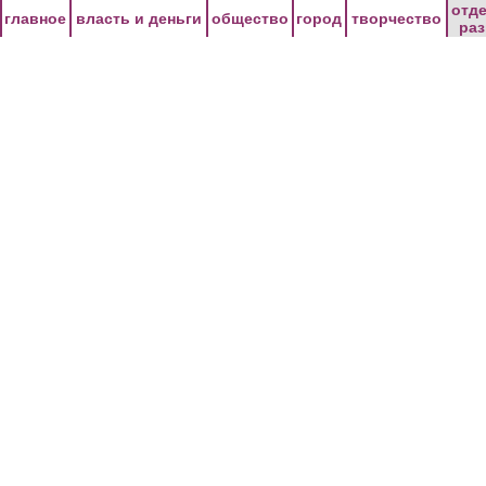
Перейти к основному содержанию
отд
главное
власть и деньги
общество
город
творчество
ра