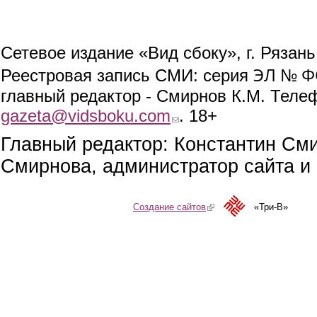
Сетевое издание «Вид сбоку», г. Рязан
ЭЛ № ФС
Реестровая запись СМИ: серия
главный редактор - Смирнов К.М. Телефо
gazeta@vidsboku.com
(link sends e-mail)
. 18+
Главный редактор: Константин См
Смирнова, администратор сайта и 
Создание сайтов
(link is external)
«Три-В»