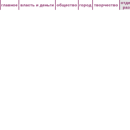
Перейти к основному содержанию
отд
главное
власть и деньги
общество
город
творчество
ра