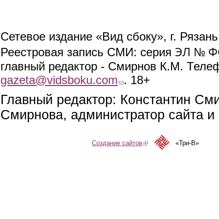
Сетевое издание «Вид сбоку», г. Рязан
ЭЛ № ФС
Реестровая запись СМИ: серия
главный редактор - Смирнов К.М. Телефо
gazeta@vidsboku.com
(link sends e-mail)
. 18+
Главный редактор: Константин См
Смирнова, администратор сайта и 
Создание сайтов
(link is external)
«Три-В»