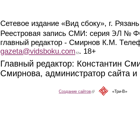
Сетевое издание «Вид сбоку», г. Рязан
ЭЛ № ФС
Реестровая запись СМИ: серия
главный редактор - Смирнов К.М. Телефо
gazeta@vidsboku.com
(link sends e-mail)
. 18+
Главный редактор: Константин См
Смирнова, администратор сайта и 
Создание сайтов
(link is external)
«Три-В»