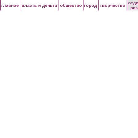
Перейти к основному содержанию
отд
главное
власть и деньги
общество
город
творчество
ра