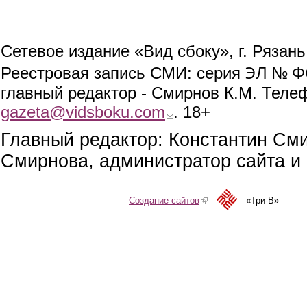
Сетевое издание «Вид сбоку», г. Рязан
ЭЛ № ФС
Реестровая запись СМИ: серия
главный редактор - Смирнов К.М. Телефо
gazeta@vidsboku.com
(link sends e-mail)
. 18+
Главный редактор: Константин См
Смирнова, администратор сайта и 
Создание сайтов
(link is external)
«Три-В»