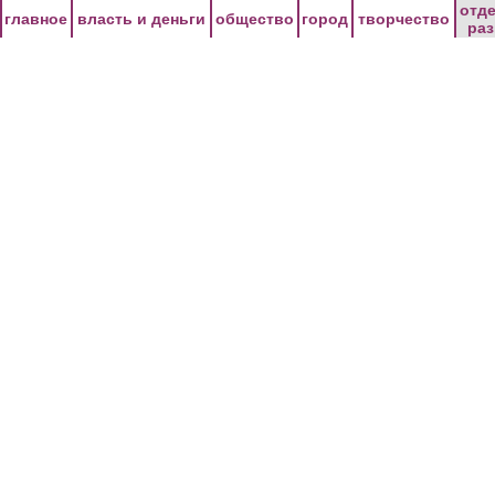
Перейти к основному содержанию
отд
главное
власть и деньги
общество
город
творчество
ра