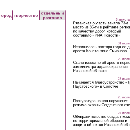
отдельный
город
творчество
разговор
3 августа
Рязанская область заняла 73-е
место из 85-ти в рейтинге регио
по качеству дорог, который
составило «РИА Новости»
31 июля
Исполнилось полтора года со д
ареста Константина Смирнова
29 июля
Стало известно об аресте перво
замминистра здравоохранения
Рязанской области
27 июля
Начинается благоустройство «
Паустовского» в Солотче
25 июля
Прокуратура нашла нарушения
режима охраны Сегденского озе
24 июля
Облправительство создаст ком
по территориальной обороне и
защите объектов Рязанской обл