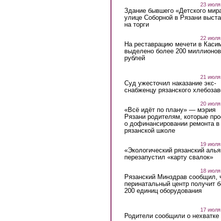
23 июля
Здание бывшего «Детского мир
улице Соборной в Рязани выст
на торги
22 июля
На реставрацию мечети в Каси
выделено более 200 миллионов
рублей
21 июля
Суд ужесточил наказание экс-
снабженцу рязанского хлебоза
20 июля
«Всё идёт по плану» — мэрия
Рязани родителям, которые пр
о дофинансировании ремонта в
рязанской школе
19 июля
«Экологический рязанский алья
перезапустил «карту свалок»
18 июля
Рязанский Минздрав сообщил, 
перинатальный центр получит 
200 единиц оборудования
17 июля
Родители сообщили о нехватке