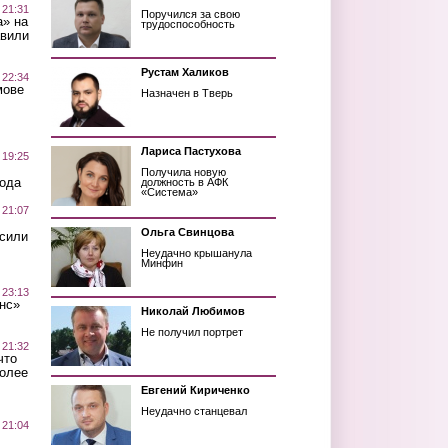
 21:31
Поручился за свою
а» на
трудоспособность
авили
Рустам Халиков
 22:34
мове
Назначен в Тверь
Лариса Пастухова
 19:25
Получила новую
вода
должность в АФК
«Система»
 21:07
Ольга Свинцова
осили
Неудачно крышанула
Минфин
 23:13
нс»
Николай Любимов
Не получил портрет
 21:32
что
более
Евгений Кириченко
Неудачно станцевал
 21:04