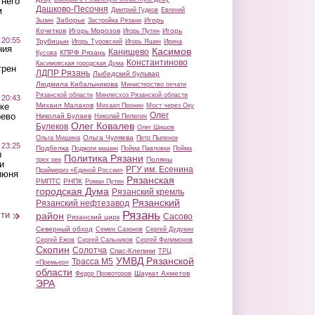
тнего
Дашково-Песочня
м
Дмитрий Гудков
Евгений
Заборье
Игорь
Зызин
Застройка Рязани
Кочетков
Игорь Морозов
Игорь
Игорь Путин
 20:55
Трубицын
Игорь Туровский
Игорь Яшин
Ирина
ния
Касимов
Канищево
КПРФ Рязань
Кусова
Константиново
Касимовская городская Дума
трен
ЛДПР Рязань
Лыбедский бульвар
Людмила Кибальникова
Министерство печати
Рязанской области
Минлесхоз Рязанской области
 20:43
Михаил Малахов
ке
Михаил Пронин
Мост через Оку
Олег
оево
Николай Булаев
Николай Пилюгин
Олег Ковалев
Булеков
Олег Шишов
Ольга Чуляева
Ольга Мишина
Петр Пыленок
 23:25
Подбелка
Поджоги машин
Пойма Павловки
Пойма
ы
Политика Рязани
Поляны
трех рек
и
РГУ им. Есенина
Праймериз «Единой России»
июня
Рязанская
РМПТС
РНПК
Роман Путин
городская Дума
Рязанский кремль
Рязанский
Рязанский нефтезавод
Рязань
сти
район
Сасово
Рязанский цирк
Северный обход
Семен Сазонов
Сергей Дудукин
Сергей Ежов
Сергей Сальников
Сергей Филимонов
Скопин
Солотча
Спас-Клепики
ТРЦ
УМВД Рязанской
Трасса М5
«Премьер»
области
Шаукат Ахметов
Федор Провоторов
ЭРА