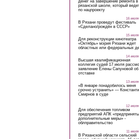
денег на завершение ремонта в
рязанской школе, который веде
по нацпроекту
16 июля
В Рязани проведут фестиваль
«Сделано/рождён в СССР»
15 июля
Для реконструкции кинотеатра
«Октябрь» мэрия Рязани ждет
областных или федеральных де
14 июля
Высшая квалификационная
коллегия судей 17 июля рассмо
заявление Елены Сапуновой об
отставке
13 июля
«В январе понадобилось меня
срочно устранить» — Констант
Смирнов в суде
12 июля
Для обеспечения топливом
предприятий АПК «предпринят
дополнительные меры» -
облправительство
11 июля
В Рязанской области сельский