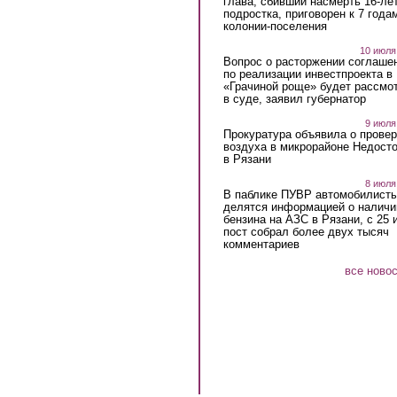
глава, сбивший насмерть 16-ле
подростка, приговорен к 7 года
колонии-поселения
10 июля
Вопрос о расторжении соглаше
по реализации инвестпроекта в
«Грачиной роще» будет рассмо
в суде, заявил губернатор
9 июля
Прокуратура объявила о провер
воздуха в микрорайоне Недост
в Рязани
8 июля
В паблике ПУВР автомобилист
делятся информацией о наличи
бензина на АЗС в Рязани, с 25 
пост собрал более двух тысяч
комментариев
все ново