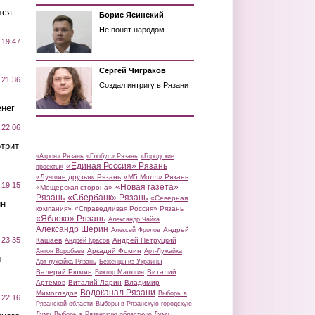
тся
Борис Ясинский
Не понят народом
 19:47
Сергей Чиграков
 21:36
Создал интригу в Рязани
нег
 22:06
трит
«Атрон» Рязань
«Глобус» Рязань
«Городские
«Единая Россия» Рязань
проекты»
«Лучшие друзья» Рязань
«М5 Молл» Рязань
 19:15
«Новая газета»
«Мещерская сторона»
Рязань
«Сбербанк» Рязань
«Северная
ин
компания»
«Справедливая Россия» Рязань
«Яблоко» Рязань
Александр Чайка
Александр Шерин
Андрей
Алексей Фролов
 23:35
Кашаев
Андрей Петруцкий
Андрей Красов
Аркадий Фомин
Антон Воробьев
Арт-Лужайка
ы
Арт-лужайка Рязань
Беженцы из Украины
Валерий Рюмин
Виталий
Виктор Малюгин
Артемов
Виталий Ларин
Владимир
Водоканал Рязани
Мимоглядов
Выборы в
 22:16
Рязанской области
Выборы в Рязанскую городскую
Думу
Выборы в Рязанскую областную Думу