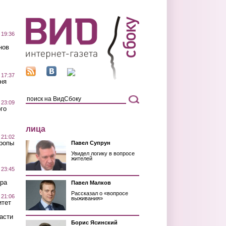
 19:36
нов
 17:37
ня
 23:09
го
лица
 21:02
Тропы
Павел Супрун
Увидел логику в вопросе
жителей
 23:45
ра
Павел Малков
Рассказал о «вопросе
 21:06
выживания»
итет
асти
Борис Ясинский