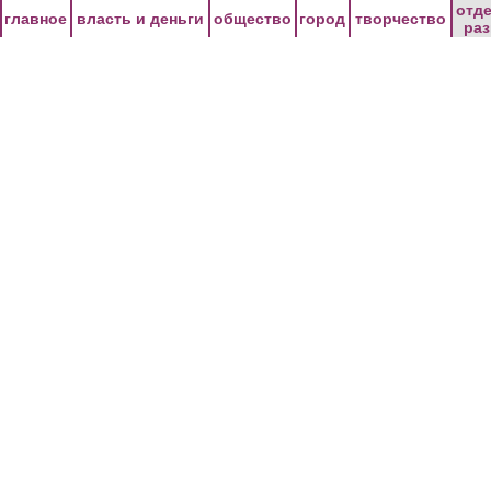
Перейти к основному содержанию
отд
главное
власть и деньги
общество
город
творчество
ра