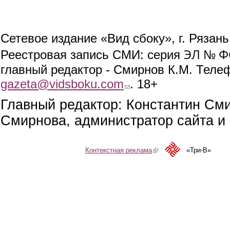
Сетевое издание «Вид сбоку», г. Рязан
ЭЛ № ФС
Реестровая запись СМИ: серия
главный редактор - Смирнов К.М. Телефо
gazeta@vidsboku.com
(link sends e-mail)
. 18+
Главный редактор: Константин См
Смирнова, администратор сайта и 
Контекстная реклама
(link is external)
«Три-В»