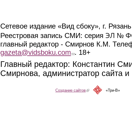
Сетевое издание «Вид сбоку», г. Рязан
ЭЛ № ФС
Реестровая запись СМИ: серия
главный редактор - Смирнов К.М. Телефо
gazeta@vidsboku.com
(link sends e-mail)
. 18+
Главный редактор: Константин См
Смирнова, администратор сайта и 
Создание сайтов
(link is external)
«Три-В»