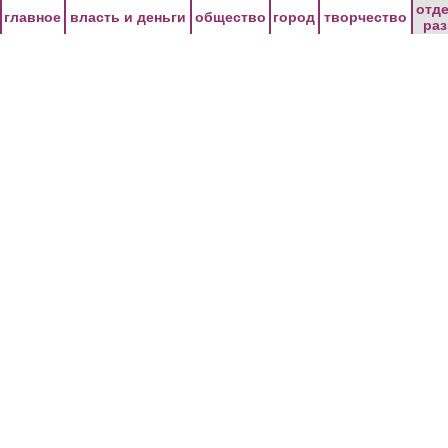
Перейти к основному содержанию
отд
главное
власть и деньги
общество
город
творчество
ра